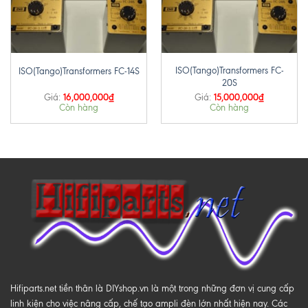
ISO(Tango)Transformers FC-
ISO(Tango)Transformers FC-14S
20S
16,000,000
₫
15,000,000
₫
Giá:
Giá:
Còn hàng
Còn hàng
Hifiparts.net tiền thân là DIYshop.vn là một trong những đơn vị cung cấp
linh kiện cho việc nâng cấp, chế tạo ampli đèn lớn nhất hiện nay. Các