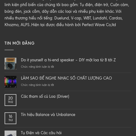
linh kiện phổ biến của chúng tôi bao gồm: Tụ điện, điện trở, Cuộn cảm,
bóng đèn, jack cắm, dây dẫn các loại và nhiều phụ kiện khác..Với
nhiều thương hiểu nổi tiếng: Duelund, V-cap, WBT, Lundahl, Cardas,
Khozmo, ALPS..Hiện tại được điều hành bởi Perfect Wave Co,ltd
TIN MỚI ĐĂNG
Do it yourself a hi-end speaker – DIY một loa từ B tới Z
ở
Chức năng bình luận bị tắt
Do
it
LÀM SAO ĐỂ NGHE NHẠC SỐ CHẤT LƯỢNG CAO
yourself
a
ở
Chức năng bình luận bị tắt
hi-
LÀM
end
SAO
Các tham số củ Loa (Driver)
20
speaker
ĐỂ
Th12
–
NGHE
DIY
NHẠC
một
SỐ
Tín hiệu Balance và Unbalance
16
loa
CHẤT
Th3
từ
LƯỢNG
B
CAO
tới
Tụ Điện và Các câu hỏi
Z