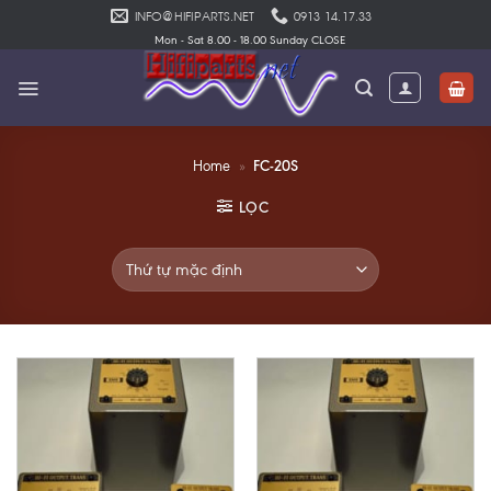
Skip
INFO@HIFIPARTS.NET
0913 14.17.33
to
Mon - Sat 8.00 - 18.00 Sunday CLOSE
content
FC-20S
Home
»
LỌC