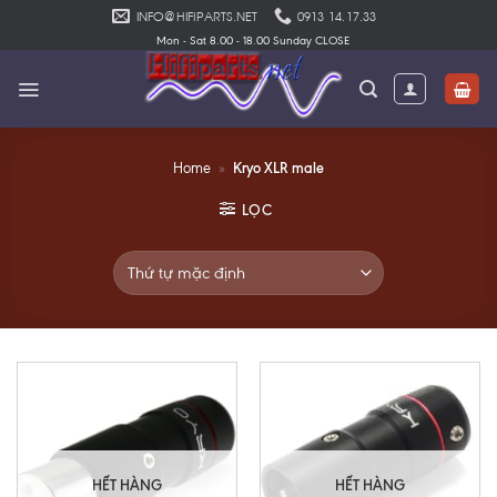
Skip
INFO@HIFIPARTS.NET
0913 14.17.33
to
Mon - Sat 8.00 - 18.00 Sunday CLOSE
content
Kryo XLR male
Home
»
LỌC
HẾT HÀNG
HẾT HÀNG