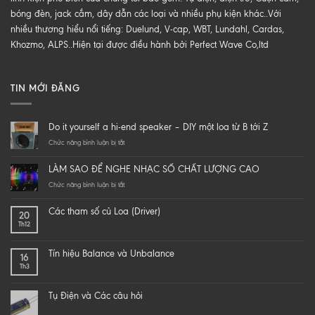
bóng đèn, jack cắm, dây dẫn các loại và nhiều phụ kiện khác..Với
nhiều thương hiểu nổi tiếng: Duelund, V-cap, WBT, Lundahl, Cardas,
Khozmo, ALPS..Hiện tại được điều hành bởi Perfect Wave Co,ltd
TIN MỚI ĐĂNG
Do it yourself a hi-end speaker – DIY một loa từ B tới Z
ở
Chức năng bình luận bị tắt
Do
it
LÀM SAO ĐỂ NGHE NHẠC SỐ CHẤT LƯỢNG CAO
yourself
a
ở
Chức năng bình luận bị tắt
hi-
LÀM
end
SAO
Các tham số củ Loa (Driver)
20
speaker
ĐỂ
Th12
–
NGHE
DIY
NHẠC
một
SỐ
Tín hiệu Balance và Unbalance
16
loa
CHẤT
Th3
từ
LƯỢNG
B
CAO
tới
Tụ Điện và Các câu hỏi
Z