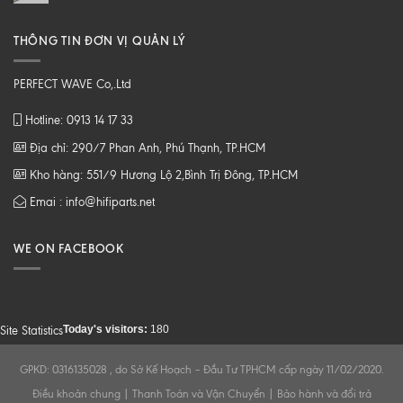
THÔNG TIN ĐƠN VỊ QUẢN LÝ
PERFECT WAVE Co,.Ltd
Hotline: 0913 14 17 33
Địa chỉ: 290/7 Phan Anh, Phú Thạnh, TP.HCM
Kho hàng: 551/9 Hương Lộ 2,Bình Trị Đông, TP.HCM
Emai : info@hifiparts.net
WE ON FACEBOOK
Today's visitors:
180
Site Statistics
GPKD: 0316135028 , do Sở Kế Hoạch – Đầu Tư TPHCM cấp ngày 11/02/2020.
Điều khoản chung
|
Thanh Toán và Vận Chuyển
|
Bảo hành và đổi trả