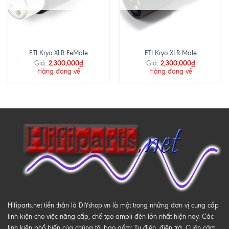
ETI Kryo XLR FeMale
ETI Kryo XLR Male
2,300,000
₫
2,300,000
₫
Giá:
Giá:
Hàng đang về
Hàng đang về
Hifiparts.net tiền thân là DIYshop.vn là một trong những đơn vị cung cấp
linh kiện cho việc nâng cấp, chế tạo ampli đèn lớn nhất hiện nay. Các
linh kiện phổ biến của chúng tôi bao gồm: Tụ điện, điện trở, Cuộn cảm,