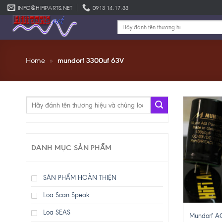
Skip
INFO@HIFIPARTS.NET
0913 14.17.33
to
Tìm
content
kiếm:
Home
»
mundorf 3300uf 63V
Tìm
kiếm:
DANH MỤC SẢN PHẨM
SẢN PHẨM HOÀN THIỆN
Loa Scan Speak
+
Loa SEAS
Mundorf A