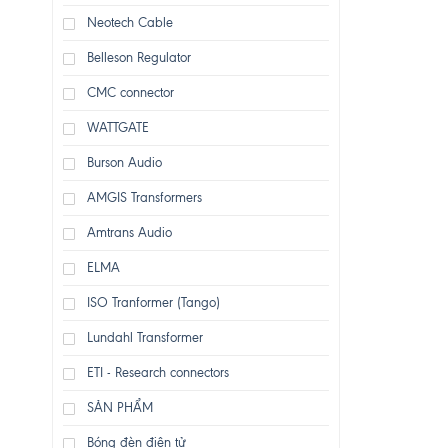
Neotech Cable
Belleson Regulator
CMC connector
WATTGATE
Burson Audio
AMGIS Transformers
Amtrans Audio
ELMA
ISO Tranformer (Tango)
Lundahl Transformer
ETI - Research connectors
SẢN PHẨM
Bóng đèn điện tử