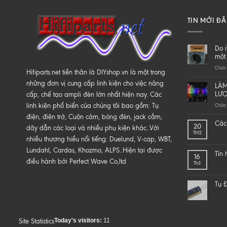
TIN MỚI Đ
Do i
một 
Chức 
Hifiparts.net tiền thân là DIYshop.vn là một trong
những đơn vị cung cấp linh kiện cho việc nâng
LÀM
LƯ
cấp, chế tạo ampli đèn lớn nhất hiện nay. Các
linh kiện phổ biến của chúng tôi bao gồm: Tụ
Chức 
điện, điện trở, Cuộn cảm, bóng đèn, jack cắm,
Các 
20
dây dẫn các loại và nhiều phụ kiện khác..Với
Th12
nhiều thương hiểu nổi tiếng: Duelund, V-cap, WBT,
Lundahl, Cardas, Khozmo, ALPS..Hiện tại được
Tín
16
điều hành bởi Perfect Wave Co,ltd
Th3
Tụ Đ
Today's visitors:
11
Site Statistics