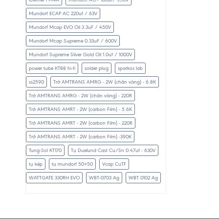
Mundorf ECAP AC 220uf / 63V
Mundorf Mcap EVO Oil 3.3uF / 450V
Mundorf Mcap Supreme 0.33uF / 600V
Mundorf Supreme Silver Gold Oil 1.0uf / 1000V
power tube KT88 hi-fi
solder plug
sparkos lab
ss2590
Trở AMTRANS AMRG - 2W (chân vàng) - 6.8K
Trở AMTRANS AMRG - 2W (chân vàng) - 220R
Trở AMTRANS AMRT - 2W (carbon Film) - 5.6K
Trở AMTRANS AMRT - 2W (carbon Film) - 220R
Trở AMTRANS AMRT - 2W (carbon Film) -390K
Tung-Sol KT170
Tụ Duelund Cast Cu/Sn 0.47uf - 630V
tụ kép
tụ mundorf 50+50
Vcap CuTF
WATTGATE 330RH EVO
WBT-0703 Ag
WBT 0102 Ag