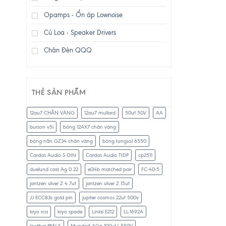
Opamps - Ổn áp Lownoise
Củ Loa - Speaker Drivers
Chân Đèn QQQ
THẺ SẢN PHẨM
12au7 CHÂN VÀNG
12au7 mullard
50uf 50V
AA
burson v5i
bóng 12AX7 chân vàng
bóng nắn GZ34 chân vàng
bóng tungsol 6550
Cardas Audio S-DIN
Cardas Audio TIDP
cp2511
duelund cast Ag 0.22
el34b matched pair
FC-40-5
jantzen silver Z 4.7uf
jantzen silver Z 15uf
JJ ECC83s gold pin
jupiter cosmos 22uf 500v
kryo rca
kryo spade
Linlai E212
LL-1692A
lowther PM4A
Mundorf AG+ 100uf/ 550V