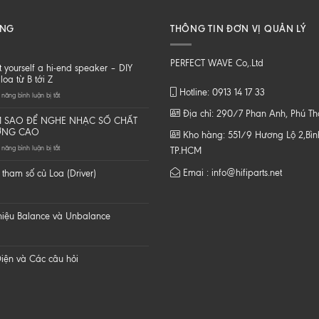
ĂNG
THÔNG TIN ĐƠN VỊ QUẢN LÝ
PERFECT WAVE Co,.Ltd
t yourself a hi-end speaker – DIY
loa từ B tới Z
Hotline: 0913 14 17 33
ở
năng bình luận bị tắt
Do
Địa chỉ: 290/7 Phan Anh, Phú T
it
 SAO ĐỂ NGHE NHẠC SỐ CHẤT
yourself
ỢNG CAO
Kho hàng: 551/9 Hương Lộ 2,Bình
a
ở
năng bình luận bị tắt
hi-
TP.HCM
LÀM
end
SAO
speaker
Emai : info@hifiparts.net
tham số củ Loa (Driver)
ĐỂ
–
NGHE
DIY
NHẠC
một
SỐ
loa
 hiệu Balance và Unbalance
CHẤT
từ
LƯỢNG
B
CAO
tới
Z
iện và Các câu hỏi