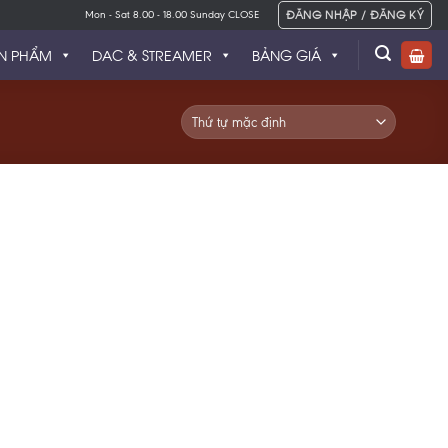
ĐĂNG NHẬP / ĐĂNG KÝ
Mon - Sat 8.00 - 18.00 Sunday CLOSE
N PHẨM
DAC & STREAMER
BẢNG GIÁ