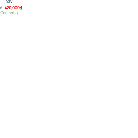
63V
420,000
₫
á:
Còn hàng