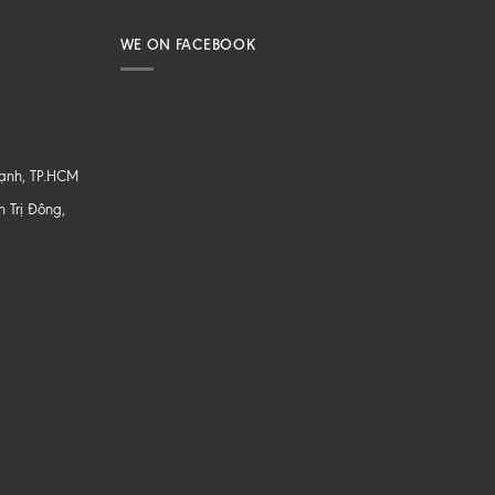
WE ON FACEBOOK
hạnh, TP.HCM
 Trị Đông,