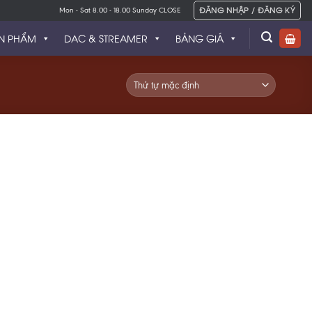
ĐĂNG NHẬP / ĐĂNG KÝ
Mon - Sat 8.00 - 18.00 Sunday CLOSE
N PHẨM
DAC & STREAMER
BẢNG GIÁ