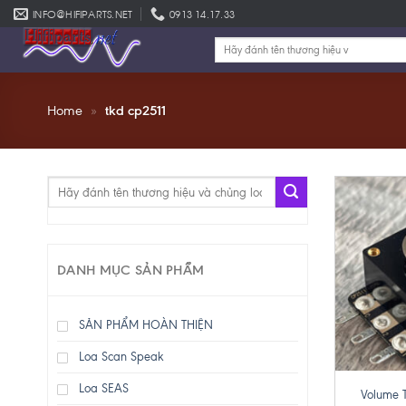
Skip
INFO@HIFIPARTS.NET
0913 14.17.33
to
Tìm
content
kiếm:
Home
»
tkd cp2511
Tìm
kiếm:
DANH MỤC SẢN PHẨM
SẢN PHẨM HOÀN THIỆN
Loa Scan Speak
+
Loa SEAS
Volume 