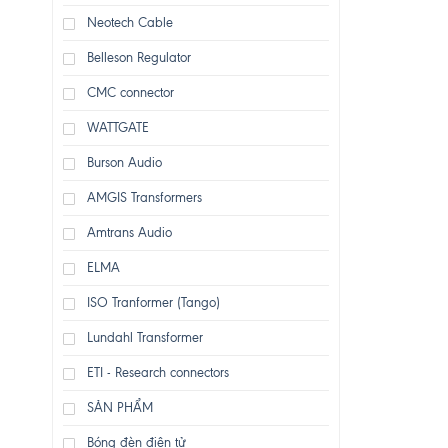
Neotech Cable
Belleson Regulator
CMC connector
WATTGATE
Burson Audio
AMGIS Transformers
Amtrans Audio
ELMA
ISO Tranformer (Tango)
Lundahl Transformer
ETI - Research connectors
SẢN PHẨM
Bóng đèn điện tử