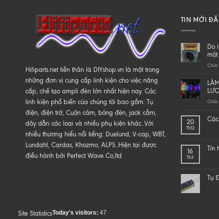
TIN MỚI Đ
Do i
một 
Chức 
Hifiparts.net tiền thân là DIYshop.vn là một trong
những đơn vị cung cấp linh kiện cho việc nâng
LÀM
LƯ
cấp, chế tạo ampli đèn lớn nhất hiện nay. Các
linh kiện phổ biến của chúng tôi bao gồm: Tụ
Chức 
điện, điện trở, Cuộn cảm, bóng đèn, jack cắm,
Các 
20
dây dẫn các loại và nhiều phụ kiện khác..Với
Th12
nhiều thương hiểu nổi tiếng: Duelund, V-cap, WBT,
Lundahl, Cardas, Khozmo, ALPS..Hiện tại được
Tín
16
điều hành bởi Perfect Wave Co,ltd
Th3
Tụ Đ
Today's visitors:
47
Site Statistics