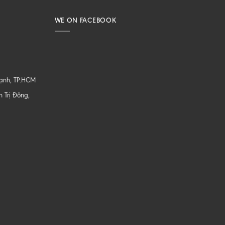
WE ON FACEBOOK
hạnh, TP.HCM
 Trị Đông,