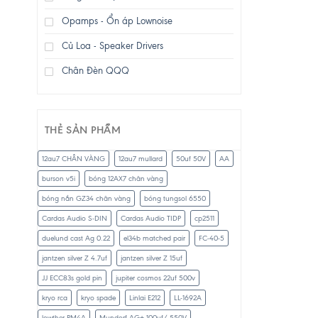
Opamps - Ổn áp Lownoise
Củ Loa - Speaker Drivers
Chân Đèn QQQ
THẺ SẢN PHẨM
12au7 CHÂN VÀNG
12au7 mullard
50uf 50V
AA
burson v5i
bóng 12AX7 chân vàng
bóng nắn GZ34 chân vàng
bóng tungsol 6550
Cardas Audio S-DIN
Cardas Audio TIDP
cp2511
duelund cast Ag 0.22
el34b matched pair
FC-40-5
jantzen silver Z 4.7uf
jantzen silver Z 15uf
JJ ECC83s gold pin
jupiter cosmos 22uf 500v
kryo rca
kryo spade
Linlai E212
LL-1692A
lowther PM4A
Mundorf AG+ 100uf/ 550V