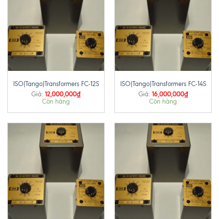
ISO(Tango)Transformers FC-12S
ISO(Tango)Transformers FC-14S
12,000,000
₫
16,000,000
₫
Giá:
Giá:
Còn hàng
Còn hàng