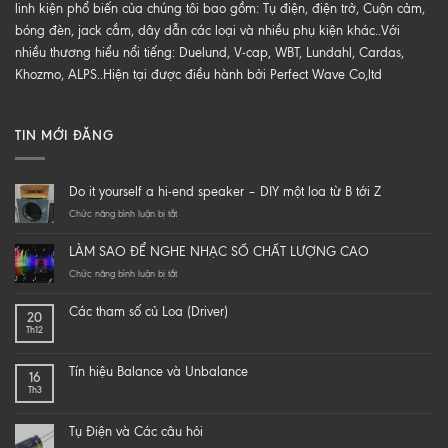
linh kiện phổ biến của chúng tôi bao gồm: Tụ điện, điện trở, Cuộn cảm,
bóng đèn, jack cắm, dây dẫn các loại và nhiều phụ kiện khác..Với
nhiều thương hiểu nổi tiếng: Duelund, V-cap, WBT, Lundahl, Cardas,
Khozmo, ALPS..Hiện tại được điều hành bởi Perfect Wave Co,ltd
TIN MỚI ĐĂNG
Do it yourself a hi-end speaker – DIY một loa từ B tới Z
ở
Chức năng bình luận bị tắt
Do
it
LÀM SAO ĐỂ NGHE NHẠC SỐ CHẤT LƯỢNG CAO
yourself
a
ở
Chức năng bình luận bị tắt
hi-
LÀM
end
SAO
Các tham số củ Loa (Driver)
20
speaker
ĐỂ
Th12
–
NGHE
DIY
NHẠC
một
SỐ
Tín hiệu Balance và Unbalance
16
loa
CHẤT
Th3
từ
LƯỢNG
B
CAO
tới
Tụ Điện và Các câu hỏi
Z