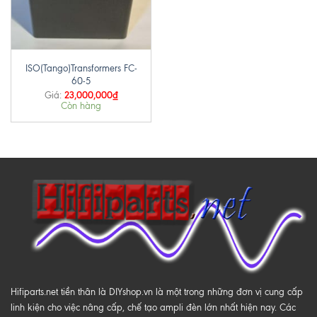
ISO(Tango)Transformers FC-
60-5
23,000,000
₫
Giá:
Còn hàng
Hifiparts.net tiền thân là DIYshop.vn là một trong những đơn vị cung cấp
linh kiện cho việc nâng cấp, chế tạo ampli đèn lớn nhất hiện nay. Các