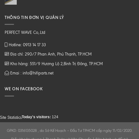
THÔNG TIN ĐƠN VỊ QUẢN LÝ
PERFECT WAVE Co,.Ltd
Hotline: 0913 14 17 33
Địa chỉ: 290/7 Phan Anh, Phú Thạnh, TP.HCM
Kho hàng: 551/9 Hương Lộ 2,Bình Trị Đông, TP.HCM
Emai : info@hifiparts.net
WE ON FACEBOOK
Today's visitors:
124
Site Statistics
GPKD: 0316135028 , do Sở Kế Hoạch – Đầu Tư TPHCM cấp ngày 11/02/2020.