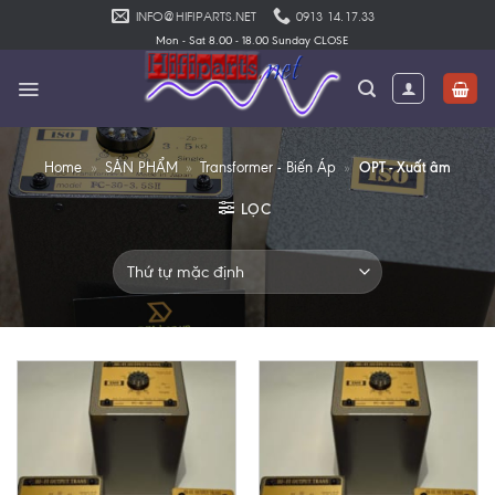
Skip
INFO@HIFIPARTS.NET
0913 14.17.33
to
Mon - Sat 8.00 - 18.00 Sunday CLOSE
content
OPT - Xuất âm
Home
»
SẢN PHẨM
»
Transformer - Biến Áp
»
LỌC