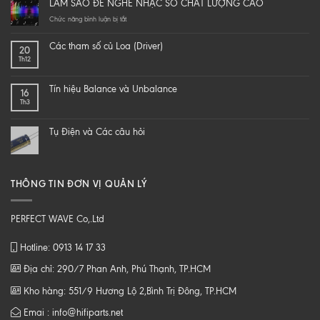
LÀM SAO ĐỂ NGHE NHẠC SỐ CHẤT LƯỢNG CAO
yourself
a
ở
Chức năng bình luận bị tắt
hi-
LÀM
end
SAO
Các tham số củ Loa (Driver)
20
speaker
ĐỂ
Th12
–
NGHE
DIY
NHẠC
một
SỐ
Tín hiệu Balance và Unbalance
16
loa
CHẤT
Th3
từ
LƯỢNG
B
CAO
tới
Tụ Điện và Các câu hỏi
Z
THÔNG TIN ĐƠN VỊ QUẢN LÝ
PERFECT WAVE Co,.Ltd
Hotline: 0913 14 17 33
Địa chỉ: 290/7 Phan Anh, Phú Thạnh, TP.HCM
Kho hàng: 551/9 Hương Lộ 2,Bình Trị Đông, TP.HCM
Emai : info@hifiparts.net