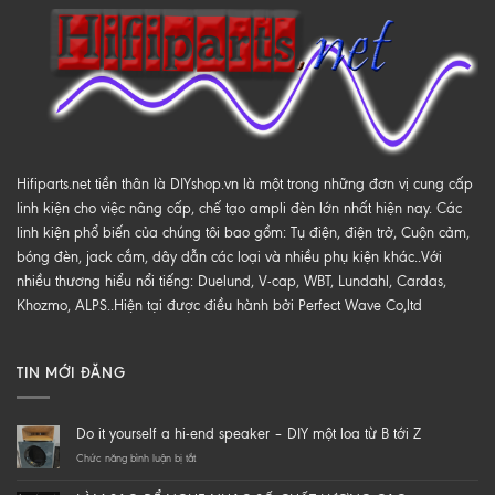
Hifiparts.net tiền thân là DIYshop.vn là một trong những đơn vị cung cấp
linh kiện cho việc nâng cấp, chế tạo ampli đèn lớn nhất hiện nay. Các
linh kiện phổ biến của chúng tôi bao gồm: Tụ điện, điện trở, Cuộn cảm,
bóng đèn, jack cắm, dây dẫn các loại và nhiều phụ kiện khác..Với
nhiều thương hiểu nổi tiếng: Duelund, V-cap, WBT, Lundahl, Cardas,
Khozmo, ALPS..Hiện tại được điều hành bởi Perfect Wave Co,ltd
TIN MỚI ĐĂNG
Do it yourself a hi-end speaker – DIY một loa từ B tới Z
ở
Chức năng bình luận bị tắt
Do
it