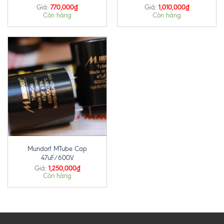
770,000
₫
1,010,000
₫
Giá:
Giá:
Còn hàng
Còn hàng
Mundorf MTube Cap
47uF/600V
1,250,000
₫
Giá:
Còn hàng