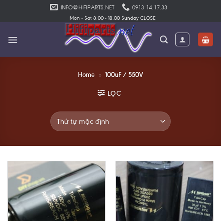
Skip
INFO@HIFIPARTS.NET
0913 14.17.33
to
Mon - Sat 8.00 - 18.00 Sunday CLOSE
content
100uF / 550V
Home
»
LỌC