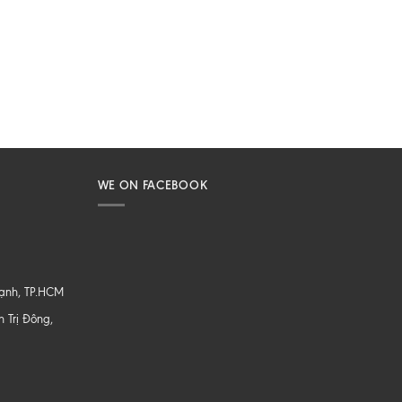
WE ON FACEBOOK
hạnh, TP.HCM
 Trị Đông,