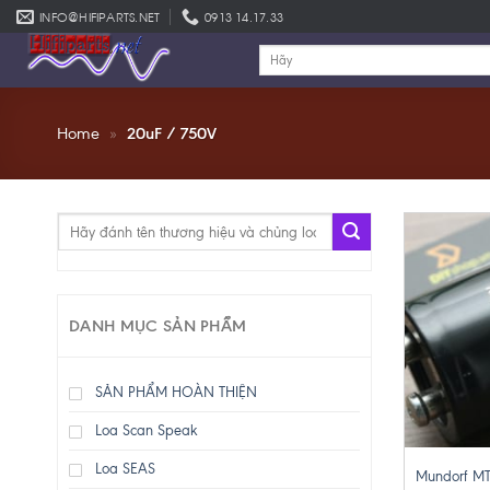
Skip
INFO@HIFIPARTS.NET
0913 14.17.33
to
Tìm
content
kiếm:
Home
»
20uF / 750V
Tìm
kiếm:
DANH MỤC SẢN PHẨM
SẢN PHẨM HOÀN THIỆN
Loa Scan Speak
+
Loa SEAS
Mundorf M