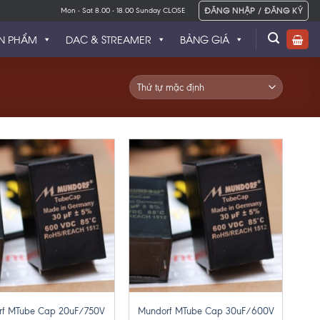
ĐĂNG NHẬP / ĐĂNG KÝ
Mon - Sat 8.00 - 18.00 Sunday CLOSE
N PHẨM
DAC & STREAMER
BẢNG GIÁ
+
rf MTube Cap 20uF/750V
Mundorf MTube Cap 30uF/600V