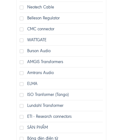
Neotech Cable
Belleson Regulator
CMC connector
WATTGATE
Burson Audio
AMGIS Transformers
Amtrans Audio
ELMA
ISO Tranformer (Tango)
Lundahl Transformer
ETI - Research connectors
SẢN PHẨM
Bóng đèn điện tử