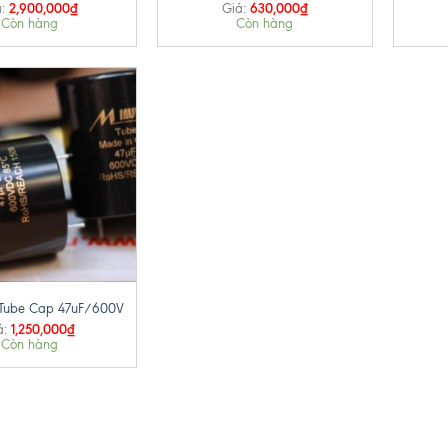
2,900,000
₫
630,000
₫
:
Giá:
Còn hàng
Còn hàng
Tube Cap 47uF/600V
1,250,000
₫
á:
Còn hàng