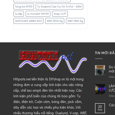
Tung-Sol KT170
Tụ Duelund Cast Cu/Sn 0.47uf - 630V
tụ kép
tụ mundorf 50+50
Vcap CuTF
WATTGATE 330RH EVO
WBT-0703 Ag
WBT 0102 Ag
TIN MỚI Đ
Do i
một 
Chức 
Hifiparts.net tiền thân là DIYshop.vn là một trong
những đơn vị cung cấp linh kiện cho việc nâng
LÀM
LƯ
cấp, chế tạo ampli đèn lớn nhất hiện nay. Các
linh kiện phổ biến của chúng tôi bao gồm: Tụ
Chức 
điện, điện trở, Cuộn cảm, bóng đèn, jack cắm,
Các 
20
dây dẫn các loại và nhiều phụ kiện khác..Với
Th12
nhiều thương hiểu nổi tiếng: Duelund, V-cap, WBT,