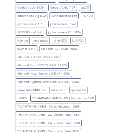
Cardas Audio S-DIN
Cardas Audio TIDP
cp2511
duelund cast Ag 0.22
el34b matched pair
FC-40-5
jantzen silver Z 4.7uf
jantzen silver Z 15uf
JJ ECC83s gold pin
jupiter cosmos 22uf 500v
kryo rca
kryo spade
Linlai E212
LL-1692A
lowther PM4A
Mundorf AG+ 100uf/ 550V
Mundorf ECAP AC 220uf / 63V
Mundorf Mcap EVO Oil 3.3uF / 450V
Mundorf Mcap Supreme 0.33uF / 600V
Mundorf Supreme Silver Gold Oil 1.0uf / 1000V
power tube KT88 hi-fi
solder plug
sparkos lab
ss2590
Trở AMTRANS AMRG - 2W (chân vàng) - 6.8K
Trở AMTRANS AMRG - 2W (chân vàng) - 220R
Trở AMTRANS AMRT - 2W (carbon Film) - 5.6K
Trở AMTRANS AMRT - 2W (carbon Film) - 220R
Trở AMTRANS AMRT - 2W (carbon Film) -390K