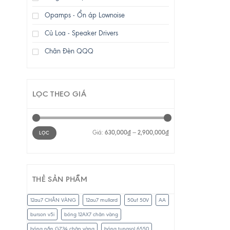
Opamps - Ổn áp Lownoise
Củ Loa - Speaker Drivers
Chân Đèn QQQ
LỌC THEO GIÁ
Giá
Giá
Giá:
630,000₫
—
2,900,000₫
LỌC
thấp
cao
nhất
nhất
THẺ SẢN PHẨM
12au7 CHÂN VÀNG
12au7 mullard
50uf 50V
AA
burson v5i
bóng 12AX7 chân vàng
bóng nắn GZ34 chân vàng
bóng tungsol 6550