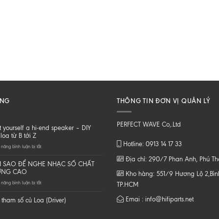
ĂNG
THÔNG TIN ĐƠN VỊ QUẢN LÝ
PERFECT WAVE Co,.Ltd
t yourself a hi-end speaker – DIY
loa từ B tới Z
Hotline: 0913 14 17 33
ở
năng bình luận bị tắt
Do
Địa chỉ: 290/7 Phan Anh, Phú T
it
 SAO ĐỂ NGHE NHẠC SỐ CHẤT
yourself
ỢNG CAO
Kho hàng: 551/9 Hương Lộ 2,Bình
a
ở
năng bình luận bị tắt
hi-
TP.HCM
LÀM
end
SAO
speaker
Emai : info@hifiparts.net
tham số củ Loa (Driver)
ĐỂ
–
NGHE
DIY
NHẠC