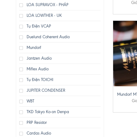
Giá
LOA SUPRAVOX - PHÁP
LOA LOWTHER - UK
Tụ Điện VCAP
Duelund Coherent Audio
Mundorf
Jantzen Audio
Miflex Audio
Tụ Điện TOICHI
+
JUPITER CONDENSER
Mundorf M
Gi
WBT
TKD Tokyo Ko-on Denpa
PRP Resistor
Cardas Audio