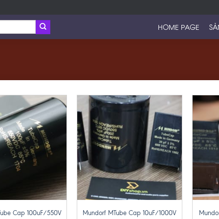
HOME PAGE
SẢ
+
+
Tube Cap 100uF/550V
Mundorf MTube Cap 10uF/1000V
Mundo