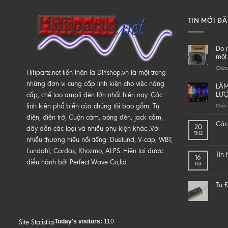
TIN MỚI Đ
Do i
một 
Chức 
Hifiparts.net tiền thân là DIYshop.vn là một trong
những đơn vị cung cấp linh kiện cho việc nâng
LÀM
LƯ
cấp, chế tạo ampli đèn lớn nhất hiện nay. Các
linh kiện phổ biến của chúng tôi bao gồm: Tụ
Chức 
điện, điện trở, Cuộn cảm, bóng đèn, jack cắm,
Các 
20
dây dẫn các loại và nhiều phụ kiện khác..Với
Th12
nhiều thương hiểu nổi tiếng: Duelund, V-cap, WBT,
Lundahl, Cardas, Khozmo, ALPS..Hiện tại được
Tín
16
điều hành bởi Perfect Wave Co,ltd
Th3
Tụ Đ
Today's visitors:
110
Site Statistics