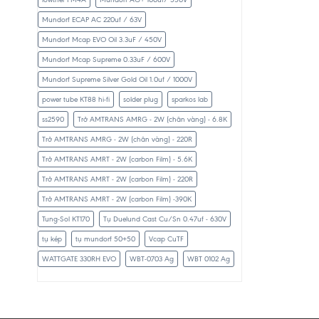
Mundorf ECAP AC 220uf / 63V
Mundorf Mcap EVO Oil 3.3uF / 450V
Mundorf Mcap Supreme 0.33uF / 600V
Mundorf Supreme Silver Gold Oil 1.0uf / 1000V
power tube KT88 hi-fi
solder plug
sparkos lab
ss2590
Trở AMTRANS AMRG - 2W (chân vàng) - 6.8K
Trở AMTRANS AMRG - 2W (chân vàng) - 220R
Trở AMTRANS AMRT - 2W (carbon Film) - 5.6K
Trở AMTRANS AMRT - 2W (carbon Film) - 220R
Trở AMTRANS AMRT - 2W (carbon Film) -390K
Tung-Sol KT170
Tụ Duelund Cast Cu/Sn 0.47uf - 630V
tụ kép
tụ mundorf 50+50
Vcap CuTF
WATTGATE 330RH EVO
WBT-0703 Ag
WBT 0102 Ag