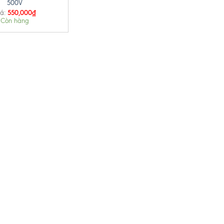
500V
550,000
₫
á:
Còn hàng