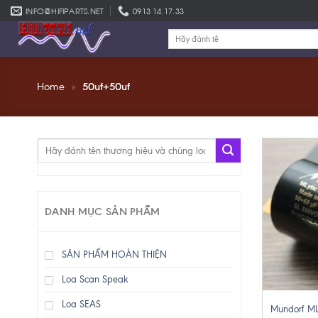
Skip
INFO@HIFIPARTS.NET
0913 14.17.33
to
Tìm
content
kiếm:
Home
»
50uf+50uf
Tìm
kiếm:
DANH MỤC SẢN PHẨM
SẢN PHẨM HOÀN THIỆN
Loa Scan Speak
+
Loa SEAS
Mundorf ML