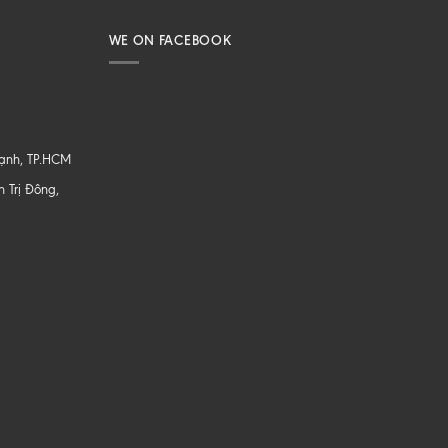
WE ON FACEBOOK
hạnh, TP.HCM
 Trị Đông,