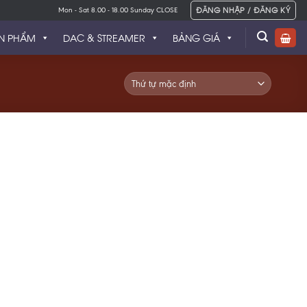
ĐĂNG NHẬP / ĐĂNG KÝ
Mon - Sat 8.00 - 18.00 Sunday CLOSE
N PHẨM
DAC & STREAMER
BẢNG GIÁ