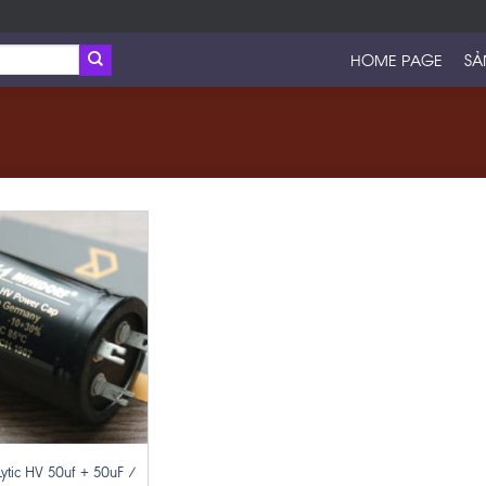
HOME PAGE
SẢ
ytic HV 50uf + 50uF /