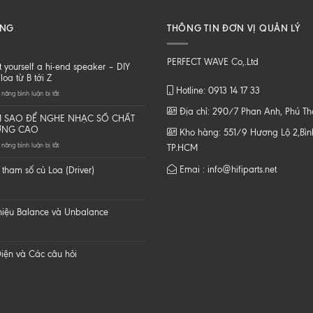
ĂNG
THÔNG TIN ĐƠN VỊ QUẢN LÝ
PERFECT WAVE Co,.Ltd
t yourself a hi-end speaker – DIY
loa từ B tới Z
Hotline: 0913 14 17 33
ở
năng bình luận bị tắt
Do
Địa chỉ: 290/7 Phan Anh, Phú T
it
 SAO ĐỂ NGHE NHẠC SỐ CHẤT
yourself
ỢNG CAO
Kho hàng: 551/9 Hương Lộ 2,Bình
a
ở
năng bình luận bị tắt
hi-
TP.HCM
LÀM
end
SAO
speaker
Emai : info@hifiparts.net
tham số củ Loa (Driver)
ĐỂ
–
NGHE
DIY
NHẠC
một
SỐ
loa
 hiệu Balance và Unbalance
CHẤT
từ
LƯỢNG
B
CAO
tới
Z
iện và Các câu hỏi