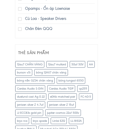
Opamps - Ổn áp Lownoise
Củ Loa - Speaker Drivers
Chân Đèn QQQ
THẺ SẢN PHẨM
12au7 CHÂN VÀNG
12au7 mullard
50uf 50V
AA
burson v5i
bóng 12AX7 chân vàng
bóng nắn GZ34 chân vàng
bóng tungsol 6550
Cardas Audio S-DIN
Cardas Audio TIDP
cp2511
duelund cast Ag 0.22
el34b matched pair
FC-40-5
jantzen silver Z 4.7uf
jantzen silver Z 15uf
JJ ECC83s gold pin
jupiter cosmos 22uf 500v
kryo rca
kryo spade
Linlai E212
LL-1692A
lowther PM4A
Mundorf AG+ 100uf/ 550V