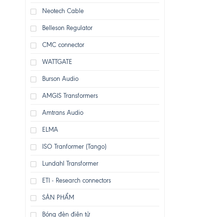
Neotech Cable
Belleson Regulator
CMC connector
WATTGATE
Burson Audio
AMGIS Transformers
Amtrans Audio
ELMA
ISO Tranformer (Tango)
Lundahl Transformer
ETI - Research connectors
SẢN PHẨM
Bóng đèn điện tử