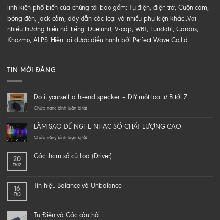
linh kiện phổ biến của chúng tôi bao gồm: Tụ điện, điện trở, Cuộn cảm,
bóng đèn, jack cắm, dây dẫn các loại và nhiều phụ kiện khác..Với
nhiều thương hiểu nổi tiếng: Duelund, V-cap, WBT, Lundahl, Cardas,
Khozmo, ALPS..Hiện tại được điều hành bởi Perfect Wave Co,ltd
TIN MỚI ĐĂNG
Do it yourself a hi-end speaker – DIY một loa từ B tới Z
ở
Chức năng bình luận bị tắt
Do
it
LÀM SAO ĐỂ NGHE NHẠC SỐ CHẤT LƯỢNG CAO
yourself
a
ở
Chức năng bình luận bị tắt
hi-
LÀM
end
SAO
Các tham số củ Loa (Driver)
20
speaker
ĐỂ
Th12
–
NGHE
DIY
NHẠC
một
SỐ
Tín hiệu Balance và Unbalance
16
loa
CHẤT
Th3
từ
LƯỢNG
B
CAO
tới
Tụ Điện và Các câu hỏi
Z