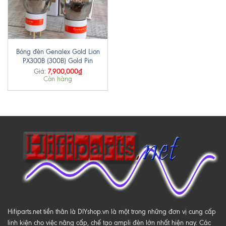
Bóng đèn Genalex Gold Lion
PX300B (300B) Gold Pin
7,900,000
₫
Giá:
Còn hàng
Hifiparts.net tiền thân là DIYshop.vn là một trong những đơn vị cung cấp
linh kiện cho việc nâng cấp, chế tạo ampli đèn lớn nhất hiện nay. Các