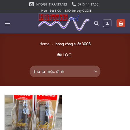
Skip
INFO@HIFIPARTS.NET
0913 14.17.33
to
Mon - Sat 8.00 - 18.00 Sunday CLOSE
content
bóng công suất 300B
Home
»
LỌC