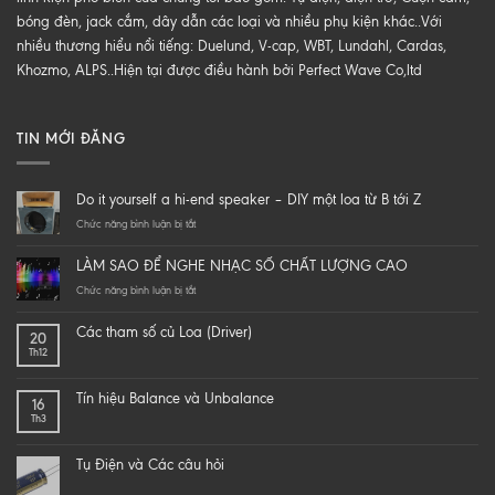
bóng đèn, jack cắm, dây dẫn các loại và nhiều phụ kiện khác..Với
nhiều thương hiểu nổi tiếng: Duelund, V-cap, WBT, Lundahl, Cardas,
Khozmo, ALPS..Hiện tại được điều hành bởi Perfect Wave Co,ltd
TIN MỚI ĐĂNG
Do it yourself a hi-end speaker – DIY một loa từ B tới Z
ở
Chức năng bình luận bị tắt
Do
it
LÀM SAO ĐỂ NGHE NHẠC SỐ CHẤT LƯỢNG CAO
yourself
a
ở
Chức năng bình luận bị tắt
hi-
LÀM
end
SAO
Các tham số củ Loa (Driver)
20
speaker
ĐỂ
Th12
–
NGHE
DIY
NHẠC
một
SỐ
Tín hiệu Balance và Unbalance
16
loa
CHẤT
Th3
từ
LƯỢNG
B
CAO
tới
Tụ Điện và Các câu hỏi
Z