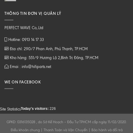
THÔNG TIN ĐƠN VỊ QUẢN LÝ
PERFECT WAVE Co,.Ltd
Hotline: 0913 14 17 33
Địa chỉ: 290/7 Phan Anh, Phú Thạnh, TP.HCM
Kho hàng: 551/9 Hương Lộ 2,Bình Trị Đông, TP.HCM
Emai : info@hifiparts.net
WE ON FACEBOOK
Today's visitors:
226
Site Statistics
GPKD: 0316135028 , do Sở Kế Hoạch – Đầu Tư TPHCM cấp ngày 11/02/2020.
Điều khoản chung
|
Thanh Toán và Vận Chuyển
|
Bảo hành và đổi trả