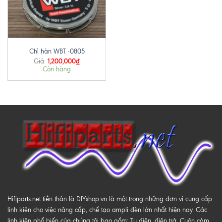
Chì hàn WBT -0805
1,200,000
₫
Giá:
Còn hàng
Hifiparts.net tiền thân là DIYshop.vn là một trong những đơn vị cung cấp
linh kiện cho việc nâng cấp, chế tạo ampli đèn lớn nhất hiện nay. Các
linh kiện phổ biến của chúng tôi bao gồm: Tụ điện, điện trở, Cuộn cảm,