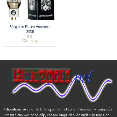
Bóng đèn Electro-Harmonix
300B
Giá:
Còn hàng
Hifiparts.net tiền thân là DIYshop.vn là một trong những đơn vị cung cấp
linh kiện cho việc nâng cấp, chế tạo ampli đèn lớn nhất hiện nay. Các