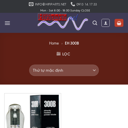
Skip
INFO@HIFIPARTS.NET
0913 14.17.33
to
Mon - Sat 8.00 - 18.00 Sunday CLOSE
content
EH 300B
Home
»
LỌC