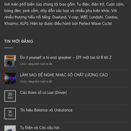
linh kiện phổ biến của chúng tôi bao gồm: Tụ điện, điện trở, Cuộn cảm,
bóng đèn, jack cắm, dây dẫn các loại và nhiều phụ kiện khác..Với
nhiều thương hiểu nổi tiếng: Duelund, V-cap, WBT, Lundahl, Cardas,
Khozmo, ALPS..Hiện tại được điều hành bởi Perfect Wave Co,ltd
TIN MỚI ĐĂNG
Do it yourself a hi-end speaker – DIY một loa từ B tới Z
ở
Chức năng bình luận bị tắt
Do
it
LÀM SAO ĐỂ NGHE NHẠC SỐ CHẤT LƯỢNG CAO
yourself
a
ở
Chức năng bình luận bị tắt
hi-
LÀM
end
SAO
Các tham số củ Loa (Driver)
20
speaker
ĐỂ
Th12
–
NGHE
DIY
NHẠC
một
SỐ
Tín hiệu Balance và Unbalance
16
loa
CHẤT
Th3
từ
LƯỢNG
B
CAO
tới
Tụ Điện và Các câu hỏi
Z