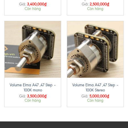
3,400,000
₫
2,500,000
₫
Giá:
Giá:
Còn hàng
Còn hàng
Volume Elma A47 ,47 Step –
Volume Elma A47 ,47 Step –
100K mono
100K Stereo
3,500,000
₫
5,000,000
₫
Giá:
Giá:
Còn hàng
Còn hàng