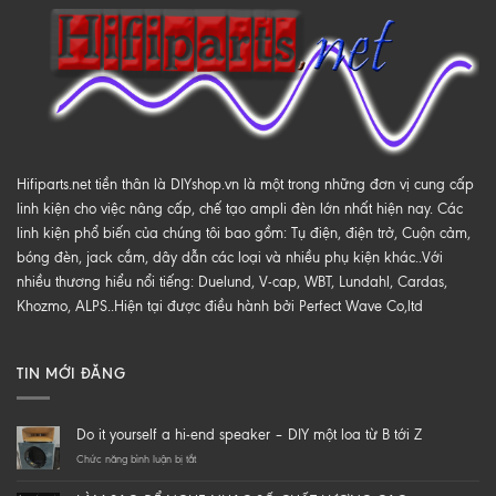
Hifiparts.net tiền thân là DIYshop.vn là một trong những đơn vị cung cấp
linh kiện cho việc nâng cấp, chế tạo ampli đèn lớn nhất hiện nay. Các
linh kiện phổ biến của chúng tôi bao gồm: Tụ điện, điện trở, Cuộn cảm,
bóng đèn, jack cắm, dây dẫn các loại và nhiều phụ kiện khác..Với
nhiều thương hiểu nổi tiếng: Duelund, V-cap, WBT, Lundahl, Cardas,
Khozmo, ALPS..Hiện tại được điều hành bởi Perfect Wave Co,ltd
TIN MỚI ĐĂNG
Do it yourself a hi-end speaker – DIY một loa từ B tới Z
ở
Chức năng bình luận bị tắt
Do
it