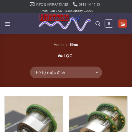
Skip
INFO@HIFIPARTS.NET
0913 14.17.33
to
Mon - Sat 8.00 - 18.00 Sunday CLOSE
content
Elma
Home
»
LỌC