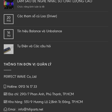
LÀM SAO ĐỂ NGHE NHẠC SỐ CHẤT LƯỢNG CAO
yourself
a
ở
Chức năng bình luận bị tắt
hi-
LÀM
end
SAO
Các tham số củ Loa (Driver)
20
speaker
ĐỂ
Th12
–
NGHE
DIY
NHẠC
một
SỐ
Tín hiệu Balance và Unbalance
16
loa
CHẤT
Th3
từ
LƯỢNG
B
CAO
tới
Tụ Điện và Các câu hỏi
Z
THÔNG TIN ĐƠN VỊ QUẢN LÝ
PERFECT WAVE Co,.Ltd
Hotline: 0913 14 17 33
Địa chỉ: 290/7 Phan Anh, Phú Thạnh, TP.HCM
Kho hàng: 551/9 Hương Lộ 2,Bình Trị Đông, TP.HCM
Emai : info@hifiparts.net