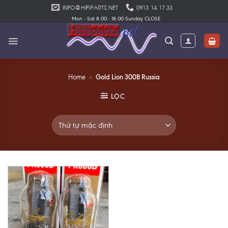
Skip
INFO@HIFIPARTS.NET
0913 14.17.33
to
Mon - Sat 8.00 - 18.00 Sunday CLOSE
content
Gold Lion 300B Russia
Home
»
LỌC