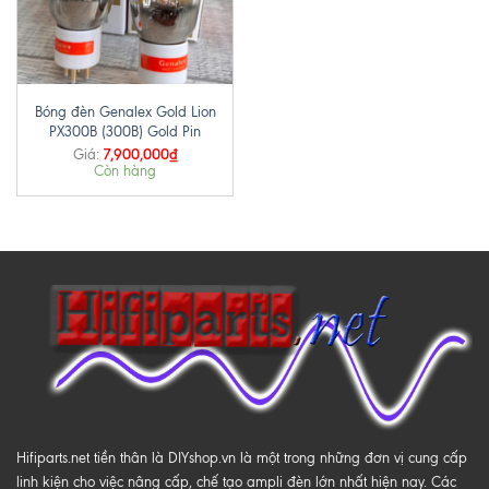
Bóng đèn Genalex Gold Lion
PX300B (300B) Gold Pin
7,900,000
₫
Giá:
Còn hàng
Hifiparts.net tiền thân là DIYshop.vn là một trong những đơn vị cung cấp
linh kiện cho việc nâng cấp, chế tạo ampli đèn lớn nhất hiện nay. Các