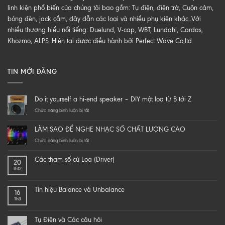
linh kiện phổ biến của chúng tôi bao gồm: Tụ điện, điện trở, Cuộn cảm,
bóng đèn, jack cắm, dây dẫn các loại và nhiều phụ kiện khác..Với
nhiều thương hiểu nổi tiếng: Duelund, V-cap, WBT, Lundahl, Cardas,
Khozmo, ALPS..Hiện tại được điều hành bởi Perfect Wave Co,ltd
TIN MỚI ĐĂNG
Do it yourself a hi-end speaker – DIY một loa từ B tới Z
ở
Chức năng bình luận bị tắt
Do
it
LÀM SAO ĐỂ NGHE NHẠC SỐ CHẤT LƯỢNG CAO
yourself
a
ở
Chức năng bình luận bị tắt
hi-
LÀM
end
SAO
Các tham số củ Loa (Driver)
20
speaker
ĐỂ
Th12
–
NGHE
DIY
NHẠC
một
SỐ
Tín hiệu Balance và Unbalance
16
loa
CHẤT
Th3
từ
LƯỢNG
B
CAO
tới
Tụ Điện và Các câu hỏi
Z