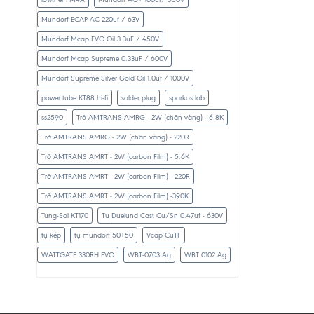
Mundorf ECAP AC 220uf / 63V
Mundorf Mcap EVO Oil 3.3uF / 450V
Mundorf Mcap Supreme 0.33uF / 600V
Mundorf Supreme Silver Gold Oil 1.0uf / 1000V
power tube KT88 hi-fi
solder plug
sparkos lab
ss2590
Trở AMTRANS AMRG - 2W (chân vàng) - 6.8K
Trở AMTRANS AMRG - 2W (chân vàng) - 220R
Trở AMTRANS AMRT - 2W (carbon Film) - 5.6K
Trở AMTRANS AMRT - 2W (carbon Film) - 220R
Trở AMTRANS AMRT - 2W (carbon Film) -390K
Tung-Sol KT170
Tụ Duelund Cast Cu/Sn 0.47uf - 630V
tụ kép
tụ mundorf 50+50
Vcap CuTF
WATTGATE 330RH EVO
WBT-0703 Ag
WBT 0102 Ag