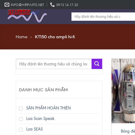
Skip
INFO@HIFIPARTS.NET
0913 14.17.33
to
Tìm
content
kiếm:
Home
»
KT150 cho ampli hi-fi
Tìm
kiếm:
DANH MỤC SẢN PHẨM
SẢN PHẨM HOÀN THIỆN
Loa Scan Speak
+
Loa SEAS
Bóng đè