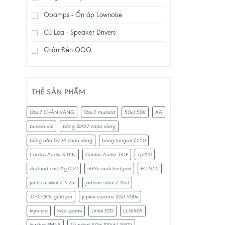
Opamps - Ổn áp Lownoise
Củ Loa - Speaker Drivers
Chân Đèn QQQ
THẺ SẢN PHẨM
12au7 CHÂN VÀNG
12au7 mullard
50uf 50V
AA
burson v5i
bóng 12AX7 chân vàng
bóng nắn GZ34 chân vàng
bóng tungsol 6550
Cardas Audio S-DIN
Cardas Audio TIDP
cp2511
duelund cast Ag 0.22
el34b matched pair
FC-40-5
jantzen silver Z 4.7uf
jantzen silver Z 15uf
JJ ECC83s gold pin
jupiter cosmos 22uf 500v
kryo rca
kryo spade
Linlai E212
LL-1692A
lowther PM4A
Mundorf AG+ 100uf/ 550V