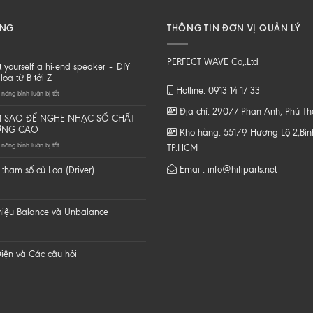
ĂNG
THÔNG TIN ĐƠN VỊ QUẢN LÝ
PERFECT WAVE Co,.Ltd
t yourself a hi-end speaker – DIY
loa từ B tới Z
Hotline: 0913 14 17 33
ở
năng bình luận bị tắt
Do
Địa chỉ: 290/7 Phan Anh, Phú T
it
 SAO ĐỂ NGHE NHẠC SỐ CHẤT
yourself
ỢNG CAO
Kho hàng: 551/9 Hương Lộ 2,Bình
a
ở
năng bình luận bị tắt
hi-
TP.HCM
LÀM
end
SAO
speaker
Emai : info@hifiparts.net
tham số củ Loa (Driver)
ĐỂ
–
NGHE
DIY
NHẠC
một
SỐ
loa
 hiệu Balance và Unbalance
CHẤT
từ
LƯỢNG
B
CAO
tới
Z
iện và Các câu hỏi