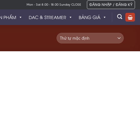
ĐĂNG NHẬP / ĐĂNG KÝ
Mon - Sat 8.00 - 18.00 Sunday CLOSE
N PHẨM
DAC & STREAMER
BẢNG GIÁ