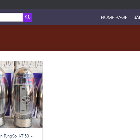
HOME PAGE
SẢ
n TungSol KT150 –