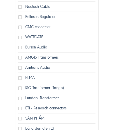
Neotech Cable
Belleson Regulator
CMC connector
WATTGATE
Burson Audio
AMGIS Transformers
Amtrans Audio
ELMA
ISO Tranformer (Tango)
Lundahl Transformer
ETI - Research connectors
SẢN PHẨM
Bóng đèn điện tử