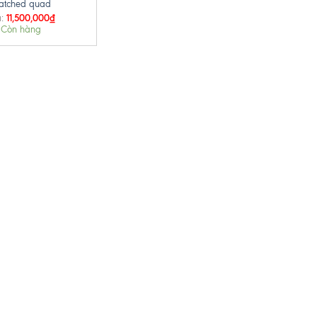
atched quad
11,500,000
₫
:
Còn hàng