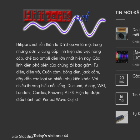
TIN MỚI Đ
Do i
một 
Chức 
Hifiparts.net tiền thân là DIYshop.vn là một trong
những đơn vị cung cấp linh kiện cho việc nâng
LÀM
LƯ
cấp, chế tạo ampli đèn lớn nhất hiện nay. Các
linh kiện phổ biến của chúng tôi bao gồm: Tụ
Chức 
điện, điện trở, Cuộn cảm, bóng đèn, jack cắm,
Các 
20
dây dẫn các loại và nhiều phụ kiện khác..Với
Th12
nhiều thương hiểu nổi tiếng: Duelund, V-cap, WBT,
Lundahl, Cardas, Khozmo, ALPS..Hiện tại được
Tín
16
điều hành bởi Perfect Wave Co,ltd
Th3
Tụ Đ
Today's visitors:
44
Site Statistics