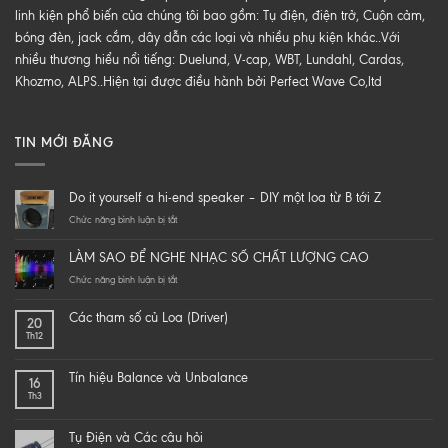
linh kiện phổ biến của chúng tôi bao gồm: Tụ điện, điện trở, Cuộn cảm,
bóng đèn, jack cắm, dây dẫn các loại và nhiều phụ kiện khác..Với
nhiều thương hiểu nổi tiếng: Duelund, V-cap, WBT, Lundahl, Cardas,
Khozmo, ALPS..Hiện tại được điều hành bởi Perfect Wave Co,ltd
TIN MỚI ĐĂNG
Do it yourself a hi-end speaker – DIY một loa từ B tới Z
ở
Chức năng bình luận bị tắt
Do
it
LÀM SAO ĐỂ NGHE NHẠC SỐ CHẤT LƯỢNG CAO
yourself
a
ở
Chức năng bình luận bị tắt
hi-
LÀM
end
SAO
Các tham số củ Loa (Driver)
20
speaker
ĐỂ
Th12
–
NGHE
DIY
NHẠC
một
SỐ
Tín hiệu Balance và Unbalance
16
loa
CHẤT
Th3
từ
LƯỢNG
B
CAO
tới
Tụ Điện và Các câu hỏi
Z