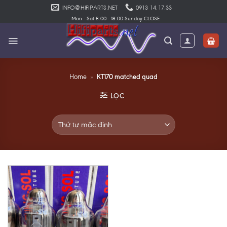
Skip
INFO@HIFIPARTS.NET
0913 14.17.33
to
Mon - Sat 8.00 - 18.00 Sunday CLOSE
content
KT170 matched quad
Home
»
LỌC