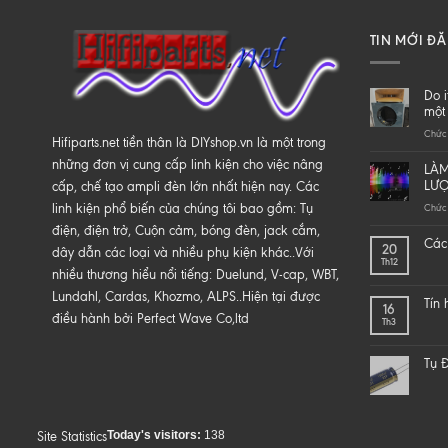
TIN MỚI Đ
Do i
một 
Chức 
Hifiparts.net tiền thân là DIYshop.vn là một trong
những đơn vị cung cấp linh kiện cho việc nâng
LÀM
LƯ
cấp, chế tạo ampli đèn lớn nhất hiện nay. Các
linh kiện phổ biến của chúng tôi bao gồm: Tụ
Chức 
điện, điện trở, Cuộn cảm, bóng đèn, jack cắm,
Các 
20
dây dẫn các loại và nhiều phụ kiện khác..Với
Th12
nhiều thương hiểu nổi tiếng: Duelund, V-cap, WBT,
Lundahl, Cardas, Khozmo, ALPS..Hiện tại được
Tín
16
điều hành bởi Perfect Wave Co,ltd
Th3
Tụ Đ
Today's visitors:
138
Site Statistics