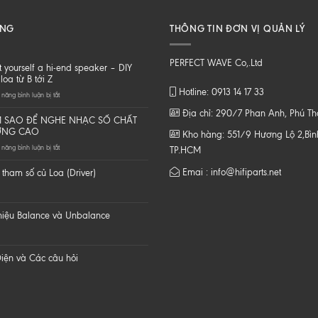
ĂNG
THÔNG TIN ĐƠN VỊ QUẢN LÝ
PERFECT WAVE Co,.Ltd
t yourself a hi-end speaker – DIY
loa từ B tới Z
Hotline: 0913 14 17 33
ở
năng bình luận bị tắt
Do
Địa chỉ: 290/7 Phan Anh, Phú T
it
 SAO ĐỂ NGHE NHẠC SỐ CHẤT
yourself
ỢNG CAO
Kho hàng: 551/9 Hương Lộ 2,Bình
a
ở
năng bình luận bị tắt
hi-
TP.HCM
LÀM
end
SAO
speaker
Emai : info@hifiparts.net
tham số củ Loa (Driver)
ĐỂ
–
NGHE
DIY
NHẠC
một
SỐ
loa
 hiệu Balance và Unbalance
CHẤT
từ
LƯỢNG
B
CAO
tới
Z
iện và Các câu hỏi