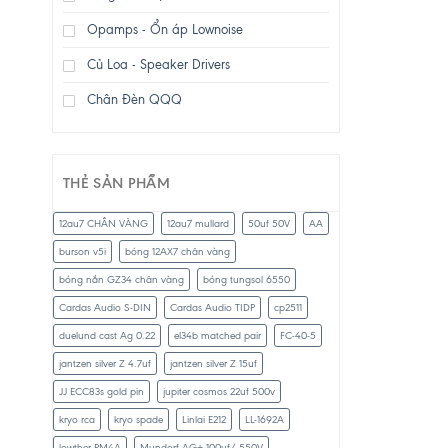
Opamps - Ổn áp Lownoise
Củ Loa - Speaker Drivers
Chân Đèn QQQ
THẺ SẢN PHẨM
12au7 CHÂN VÀNG
12au7 mullard
50uf 50V
AA
burson v5i
bóng 12AX7 chân vàng
bóng nắn GZ34 chân vàng
bóng tungsol 6550
Cardas Audio S-DIN
Cardas Audio TIDP
cp2511
duelund cast Ag 0.22
el34b matched pair
FC-40-5
jantzen silver Z 4.7uf
jantzen silver Z 15uf
JJ ECC83s gold pin
jupiter cosmos 22uf 500v
kryo rca
kryo spade
Linlai E212
LL-1692A
lowther PM4A
Mundorf AG+ 100uf/ 550V