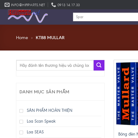
Skip
INFO@HIFIPARTS.NET
0913 14.17.33
to
Tìm
content
kiếm:
Home
»
KT88 MULLAR
Tìm
kiếm:
DANH MỤC SẢN PHẨM
SẢN PHẨM HOÀN THIỆN
Loa Scan Speak
+
Loa SEAS
Bóng đèn 