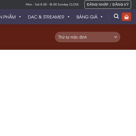
ĐĂNG NHẬP / ĐĂNG KÝ
Mon - Sat 8.00 - 18.00 Sunday CLOSE
N PHẨM
DAC & STREAMER
BẢNG GIÁ