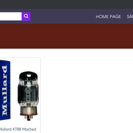
HOME PAGE
SẢ
Mullard KT88 Mached