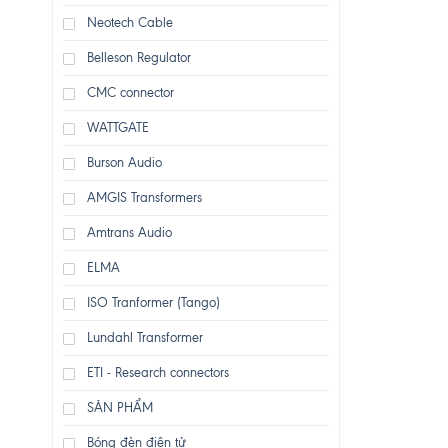
Neotech Cable
Belleson Regulator
CMC connector
WATTGATE
Burson Audio
AMGIS Transformers
Amtrans Audio
ELMA
ISO Tranformer (Tango)
Lundahl Transformer
ETI - Research connectors
SẢN PHẨM
Bóng đèn điện tử