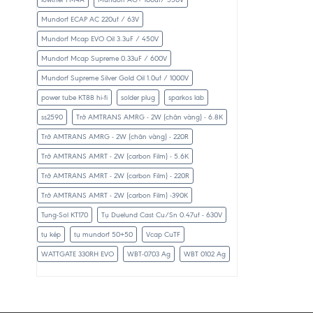
Mundorf ECAP AC 220uf / 63V
Mundorf Mcap EVO Oil 3.3uF / 450V
Mundorf Mcap Supreme 0.33uF / 600V
Mundorf Supreme Silver Gold Oil 1.0uf / 1000V
power tube KT88 hi-fi
solder plug
sparkos lab
ss2590
Trở AMTRANS AMRG - 2W (chân vàng) - 6.8K
Trở AMTRANS AMRG - 2W (chân vàng) - 220R
Trở AMTRANS AMRT - 2W (carbon Film) - 5.6K
Trở AMTRANS AMRT - 2W (carbon Film) - 220R
Trở AMTRANS AMRT - 2W (carbon Film) -390K
Tung-Sol KT170
Tụ Duelund Cast Cu/Sn 0.47uf - 630V
tụ kép
tụ mundorf 50+50
Vcap CuTF
WATTGATE 330RH EVO
WBT-0703 Ag
WBT 0102 Ag