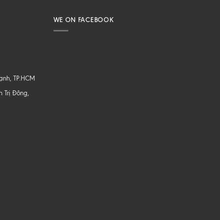
WE ON FACEBOOK
hạnh, TP.HCM
 Trị Đông,