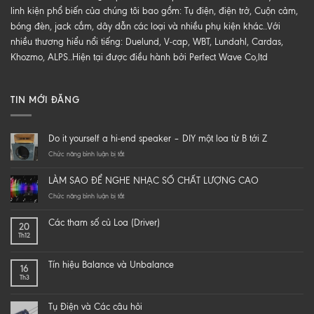
linh kiện phổ biến của chúng tôi bao gồm: Tụ điện, điện trở, Cuộn cảm,
bóng đèn, jack cắm, dây dẫn các loại và nhiều phụ kiện khác..Với
nhiều thương hiểu nổi tiếng: Duelund, V-cap, WBT, Lundahl, Cardas,
Khozmo, ALPS..Hiện tại được điều hành bởi Perfect Wave Co,ltd
TIN MỚI ĐĂNG
Do it yourself a hi-end speaker – DIY một loa từ B tới Z
ở
Chức năng bình luận bị tắt
Do
it
LÀM SAO ĐỂ NGHE NHẠC SỐ CHẤT LƯỢNG CAO
yourself
a
ở
Chức năng bình luận bị tắt
hi-
LÀM
end
SAO
Các tham số củ Loa (Driver)
20
speaker
ĐỂ
Th12
–
NGHE
DIY
NHẠC
một
SỐ
Tín hiệu Balance và Unbalance
16
loa
CHẤT
Th3
từ
LƯỢNG
B
CAO
tới
Tụ Điện và Các câu hỏi
Z