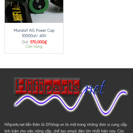
Mundorf AG Power Cap
10000uf/ 40V
570,000
₫
Giá:
Còn hàng
Hifiparts.net tiền thân là DIYshop.vn là một trong những đơn vị cung cấp
linh kiện cho việc nâng cấp, chế tạo ampli đèn lớn nhất hiện nay. Các