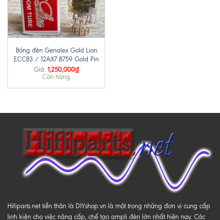
Bóng đèn Genalex Gold Lion
ECC83 / 12AX7 B759 Gold Pin
1,250,000
₫
Giá:
Còn hàng
Hifiparts.net tiền thân là DIYshop.vn là một trong những đơn vị cung cấp
linh kiện cho việc nâng cấp, chế tạo ampli đèn lớn nhất hiện nay. Các