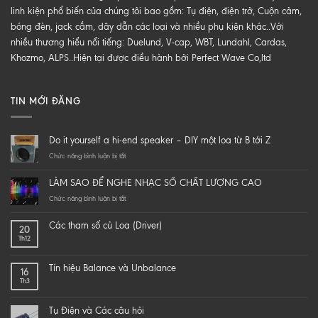
linh kiện phổ biến của chúng tôi bao gồm: Tụ điện, điện trở, Cuộn cảm,
bóng đèn, jack cắm, dây dẫn các loại và nhiều phụ kiện khác..Với
nhiều thương hiểu nổi tiếng: Duelund, V-cap, WBT, Lundahl, Cardas,
Khozmo, ALPS..Hiện tại được điều hành bởi Perfect Wave Co,ltd
TIN MỚI ĐĂNG
Do it yourself a hi-end speaker – DIY một loa từ B tới Z
ở
Chức năng bình luận bị tắt
Do
it
LÀM SAO ĐỂ NGHE NHẠC SỐ CHẤT LƯỢNG CAO
yourself
a
ở
Chức năng bình luận bị tắt
hi-
LÀM
end
SAO
Các tham số củ Loa (Driver)
20
speaker
ĐỂ
Th12
–
NGHE
DIY
NHẠC
một
SỐ
Tín hiệu Balance và Unbalance
16
loa
CHẤT
Th3
từ
LƯỢNG
B
CAO
tới
Tụ Điện và Các câu hỏi
Z