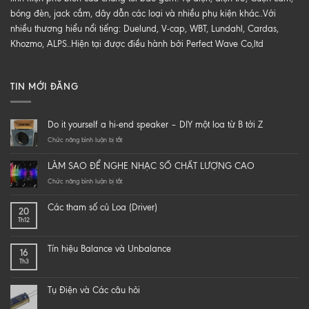
bóng đèn, jack cắm, dây dẫn các loại và nhiều phụ kiện khác..Với
nhiều thương hiểu nổi tiếng: Duelund, V-cap, WBT, Lundahl, Cardas,
Khozmo, ALPS..Hiện tại được điều hành bởi Perfect Wave Co,ltd
TIN MỚI ĐĂNG
Do it yourself a hi-end speaker – DIY một loa từ B tới Z
ở
Chức năng bình luận bị tắt
Do
it
LÀM SAO ĐỂ NGHE NHẠC SỐ CHẤT LƯỢNG CAO
yourself
a
ở
Chức năng bình luận bị tắt
hi-
LÀM
end
SAO
Các tham số củ Loa (Driver)
20
speaker
ĐỂ
Th12
–
NGHE
DIY
NHẠC
một
SỐ
Tín hiệu Balance và Unbalance
16
loa
CHẤT
Th3
từ
LƯỢNG
B
CAO
tới
Tụ Điện và Các câu hỏi
Z