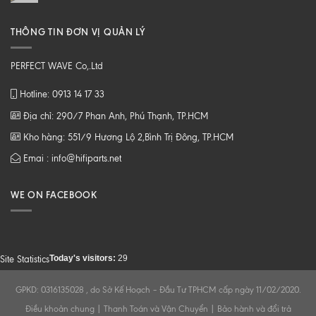
THÔNG TIN ĐƠN VỊ QUẢN LÝ
PERFECT WAVE Co,.Ltd
Hotline: 0913 14 17 33
Địa chỉ: 290/7 Phan Anh, Phú Thạnh, TP.HCM
Kho hàng: 551/9 Hương Lộ 2,Bình Trị Đông, TP.HCM
Emai : info@hifiparts.net
WE ON FACEBOOK
Today's visitors:
29
Site Statistics
GPKD: 0316135028 , do Sở Kế Hoạch – Đầu Tư TPHCM cấp ngày 11/02/2020.
Điều khoản chung
|
Thanh Toán và Vận Chuyển
|
Bảo hành và đổi trả