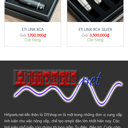
ETI LINK RCA
ETI LINK RCA SILVER
1,700,000
₫
3,500,000
₫
Giá:
Giá:
Còn hàng
Còn hàng
Hifiparts.net tiền thân là DIYshop.vn là một trong những đơn vị cung cấp
linh kiện cho việc nâng cấp, chế tạo ampli đèn lớn nhất hiện nay. Các
linh kiện phổ biến của chúng tôi bao gồm: Tụ điện, điện trở, Cuộn cảm,