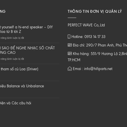
ĂNG
THÔNG TIN ĐƠN VỊ QUẢN LÝ
PERFECT WAVE Co,.Ltd
t yourself a hi-end speaker – DIY
loa từ B tới Z
Hotline: 0913 14 17 33
ở
năng bình luận bị tắt
Do
Địa chỉ: 290/7 Phan Anh, Phú T
it
 SAO ĐỂ NGHE NHẠC SỐ CHẤT
yourself
ỢNG CAO
Kho hàng: 551/9 Hương Lộ 2,Bình
a
ở
năng bình luận bị tắt
hi-
TP.HCM
LÀM
end
SAO
speaker
Emai : info@hifiparts.net
tham số củ Loa (Driver)
ĐỂ
–
NGHE
DIY
NHẠC
một
SỐ
loa
 hiệu Balance và Unbalance
CHẤT
từ
LƯỢNG
B
CAO
tới
Z
iện và Các câu hỏi