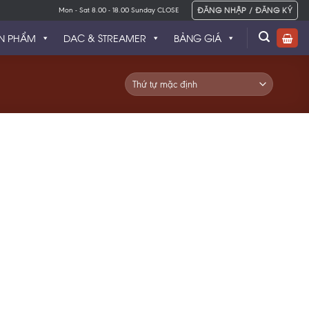
ĐĂNG NHẬP / ĐĂNG KÝ
Mon - Sat 8.00 - 18.00 Sunday CLOSE
N PHẨM
DAC & STREAMER
BẢNG GIÁ