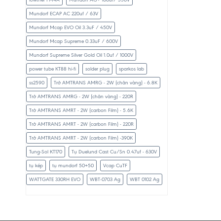
Mundorf ECAP AC 220uf / 63V
Mundorf Mcap EVO Oil 3.3uF / 450V
Mundorf Mcap Supreme 0.33uF / 600V
Mundorf Supreme Silver Gold Oil 1.0uf / 1000V
power tube KT88 hi-fi
solder plug
sparkos lab
ss2590
Trở AMTRANS AMRG - 2W (chân vàng) - 6.8K
Trở AMTRANS AMRG - 2W (chân vàng) - 220R
Trở AMTRANS AMRT - 2W (carbon Film) - 5.6K
Trở AMTRANS AMRT - 2W (carbon Film) - 220R
Trở AMTRANS AMRT - 2W (carbon Film) -390K
Tung-Sol KT170
Tụ Duelund Cast Cu/Sn 0.47uf - 630V
tụ kép
tụ mundorf 50+50
Vcap CuTF
WATTGATE 330RH EVO
WBT-0703 Ag
WBT 0102 Ag