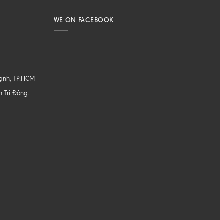
WE ON FACEBOOK
hạnh, TP.HCM
 Trị Đông,