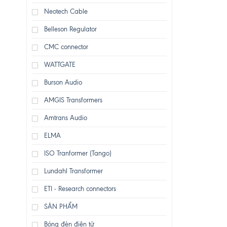
Neotech Cable
Belleson Regulator
CMC connector
WATTGATE
Burson Audio
AMGIS Transformers
Amtrans Audio
ELMA
ISO Tranformer (Tango)
Lundahl Transformer
ETI - Research connectors
SẢN PHẨM
Bóng đèn điện tử