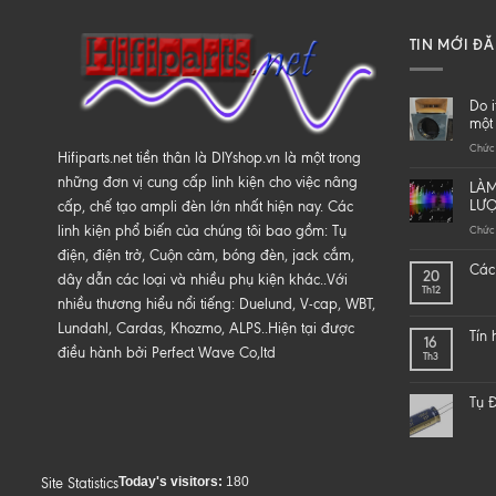
TIN MỚI Đ
Do i
một 
Chức 
Hifiparts.net tiền thân là DIYshop.vn là một trong
những đơn vị cung cấp linh kiện cho việc nâng
LÀM
LƯ
cấp, chế tạo ampli đèn lớn nhất hiện nay. Các
linh kiện phổ biến của chúng tôi bao gồm: Tụ
Chức 
điện, điện trở, Cuộn cảm, bóng đèn, jack cắm,
Các 
20
dây dẫn các loại và nhiều phụ kiện khác..Với
Th12
nhiều thương hiểu nổi tiếng: Duelund, V-cap, WBT,
Lundahl, Cardas, Khozmo, ALPS..Hiện tại được
Tín
16
điều hành bởi Perfect Wave Co,ltd
Th3
Tụ Đ
Today's visitors:
180
Site Statistics