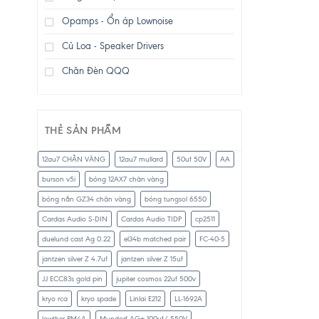
Opamps - Ổn áp Lownoise
Củ Loa - Speaker Drivers
Chân Đèn QQQ
THẺ SẢN PHẨM
12au7 CHÂN VÀNG
12au7 mullard
50uf 50V
AA
burson v5i
bóng 12AX7 chân vàng
bóng nắn GZ34 chân vàng
bóng tungsol 6550
Cardas Audio S-DIN
Cardas Audio TIDP
cp2511
duelund cast Ag 0.22
el34b matched pair
FC-40-5
jantzen silver Z 4.7uf
jantzen silver Z 15uf
JJ ECC83s gold pin
jupiter cosmos 22uf 500v
kryo rca
kryo spade
Linlai E212
LL-1692A
lowther PM4A
Mundorf AG+ 100uf/ 550V