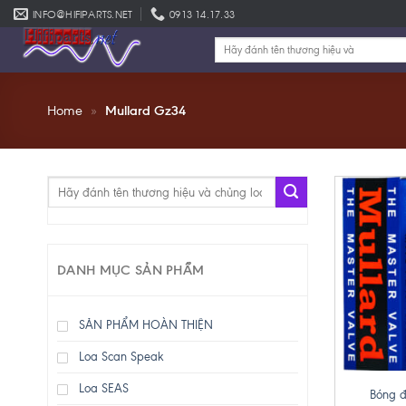
Skip
INFO@HIFIPARTS.NET
0913 14.17.33
to
Tìm
content
kiếm:
Home
»
Mullard Gz34
Tìm
kiếm:
DANH MỤC SẢN PHẨM
SẢN PHẨM HOÀN THIỆN
Loa Scan Speak
+
Loa SEAS
Bóng đ