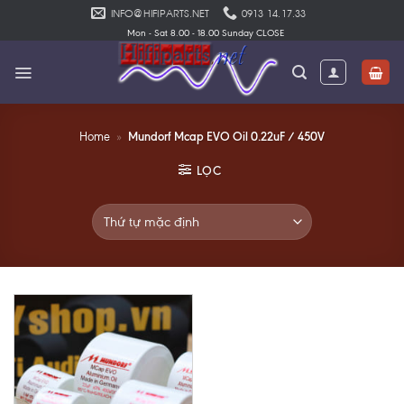
Skip
INFO@HIFIPARTS.NET
0913 14.17.33
to
Mon - Sat 8.00 - 18.00 Sunday CLOSE
content
Mundorf Mcap EVO Oil 0.22uF / 450V
Home
»
LỌC