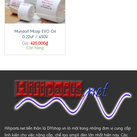
Mundorf Mcap EVO Oil
0.22uF / 450V
420,000
₫
Giá:
Còn hàng
Hifiparts.net tiền thân là DIYshop.vn là một trong những đơn vị cung cấp
linh kiện cho việc nâng cấp, chế tạo ampli đèn lớn nhất hiện nay. Các