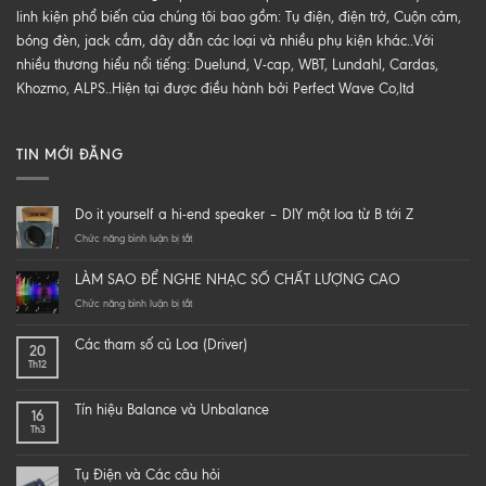
linh kiện phổ biến của chúng tôi bao gồm: Tụ điện, điện trở, Cuộn cảm,
bóng đèn, jack cắm, dây dẫn các loại và nhiều phụ kiện khác..Với
nhiều thương hiểu nổi tiếng: Duelund, V-cap, WBT, Lundahl, Cardas,
Khozmo, ALPS..Hiện tại được điều hành bởi Perfect Wave Co,ltd
TIN MỚI ĐĂNG
Do it yourself a hi-end speaker – DIY một loa từ B tới Z
ở
Chức năng bình luận bị tắt
Do
it
LÀM SAO ĐỂ NGHE NHẠC SỐ CHẤT LƯỢNG CAO
yourself
a
ở
Chức năng bình luận bị tắt
hi-
LÀM
end
SAO
Các tham số củ Loa (Driver)
20
speaker
ĐỂ
Th12
–
NGHE
DIY
NHẠC
một
SỐ
Tín hiệu Balance và Unbalance
16
loa
CHẤT
Th3
từ
LƯỢNG
B
CAO
tới
Tụ Điện và Các câu hỏi
Z