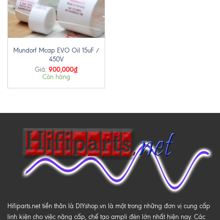
Mundorf Mcap EVO Oil 15uF /
450V
900,000
₫
Giá:
Còn hàng
Hifiparts.net tiền thân là DIYshop.vn là một trong những đơn vị cung cấp
linh kiện cho việc nâng cấp, chế tạo ampli đèn lớn nhất hiện nay. Các