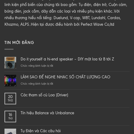
linh kiện phổ biến của chúng tôi bao gồm: Tụ điện, điện trở, Cuộn cảm,
bóng đèn, jack cắm, dây dẫn các loại và nhiều phụ kiện khác..Với
nhiều thương hiểu nổi tiếng: Duelund, V-cap, WBT, Lundahl, Cardas,
Khozmo, ALPS..Hiện tại được điều hành bởi Perfect Wave Co,ltd
TIN MỚI ĐĂNG
Do it yourself a hi-end speaker – DIY một loa từ B tới Z
ở
Chức năng bình luận bị tắt
Do
it
LÀM SAO ĐỂ NGHE NHẠC SỐ CHẤT LƯỢNG CAO
yourself
a
ở
Chức năng bình luận bị tắt
hi-
LÀM
end
SAO
Các tham số củ Loa (Driver)
20
speaker
ĐỂ
Th12
–
NGHE
DIY
NHẠC
một
SỐ
Tín hiệu Balance và Unbalance
16
loa
CHẤT
Th3
từ
LƯỢNG
B
CAO
tới
Tụ Điện và Các câu hỏi
Z