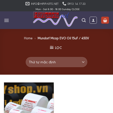
Skip
INFO@HIFIPARTS.NET
0913 14.17.33
to
Mon - Sat 8.00 - 18.00 Sunday CLOSE
content
Mundorf Mcap EVO Oil 15uF / 450V
Home
»
LỌC