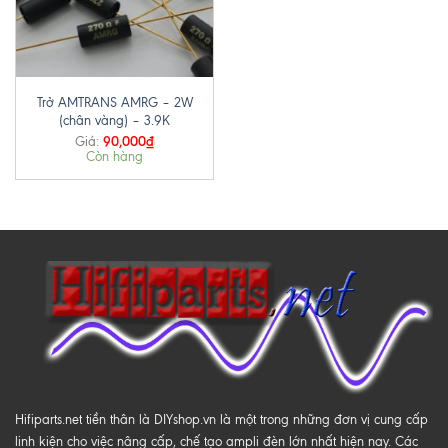
Trở AMTRANS AMRG – 2W
(chân vàng) – 3.9K
90,000
₫
Giá:
Còn hàng
Hifiparts.net tiền thân là DIYshop.vn là một trong những đơn vị cung cấp
linh kiện cho việc nâng cấp, chế tạo ampli đèn lớn nhất hiện nay. Các