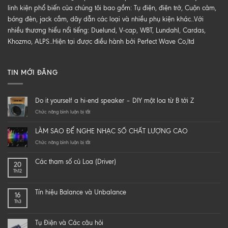
linh kiện phổ biến của chúng tôi bao gồm: Tụ điện, điện trở, Cuộn cảm,
bóng đèn, jack cắm, dây dẫn các loại và nhiều phụ kiện khác..Với
nhiều thương hiểu nổi tiếng: Duelund, V-cap, WBT, Lundahl, Cardas,
Khozmo, ALPS..Hiện tại được điều hành bởi Perfect Wave Co,ltd
TIN MỚI ĐĂNG
Do it yourself a hi-end speaker – DIY một loa từ B tới Z
ở
Chức năng bình luận bị tắt
Do
it
LÀM SAO ĐỂ NGHE NHẠC SỐ CHẤT LƯỢNG CAO
yourself
a
ở
Chức năng bình luận bị tắt
hi-
LÀM
end
SAO
Các tham số củ Loa (Driver)
20
speaker
ĐỂ
Th12
–
NGHE
DIY
NHẠC
một
SỐ
Tín hiệu Balance và Unbalance
16
loa
CHẤT
Th3
từ
LƯỢNG
B
CAO
tới
Tụ Điện và Các câu hỏi
Z