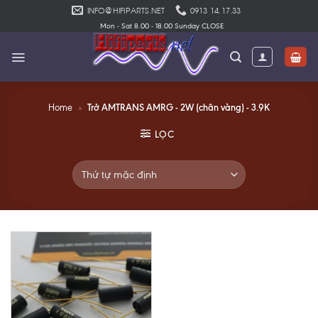
Skip
INFO@HIFIPARTS.NET
0913 14.17.33
to
Mon - Sat 8.00 - 18.00 Sunday CLOSE
content
Trở AMTRANS AMRG - 2W (chân vàng) - 3.9K
Home
»
LỌC