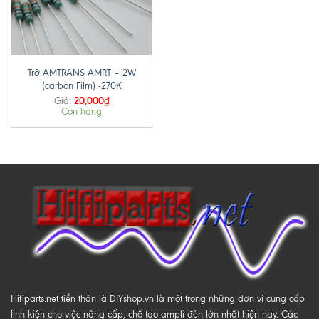
Trở AMTRANS AMRT – 2W
(carbon Film) -270K
20,000
₫
Giá:
Còn hàng
Hifiparts.net tiền thân là DIYshop.vn là một trong những đơn vị cung cấp
linh kiện cho việc nâng cấp, chế tạo ampli đèn lớn nhất hiện nay. Các