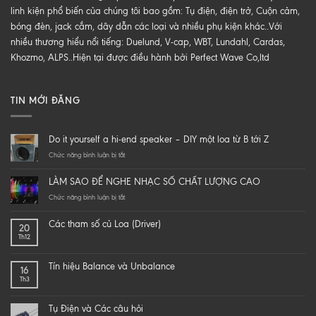
linh kiện phổ biến của chúng tôi bao gồm: Tụ điện, điện trở, Cuộn cảm,
bóng đèn, jack cắm, dây dẫn các loại và nhiều phụ kiện khác..Với
nhiều thương hiểu nổi tiếng: Duelund, V-cap, WBT, Lundahl, Cardas,
Khozmo, ALPS..Hiện tại được điều hành bởi Perfect Wave Co,ltd
TIN MỚI ĐĂNG
Do it yourself a hi-end speaker – DIY một loa từ B tới Z
ở
Chức năng bình luận bị tắt
Do
it
LÀM SAO ĐỂ NGHE NHẠC SỐ CHẤT LƯỢNG CAO
yourself
a
ở
Chức năng bình luận bị tắt
hi-
LÀM
end
SAO
Các tham số củ Loa (Driver)
20
speaker
ĐỂ
Th12
–
NGHE
DIY
NHẠC
một
SỐ
Tín hiệu Balance và Unbalance
16
loa
CHẤT
Th3
từ
LƯỢNG
B
CAO
tới
Tụ Điện và Các câu hỏi
Z