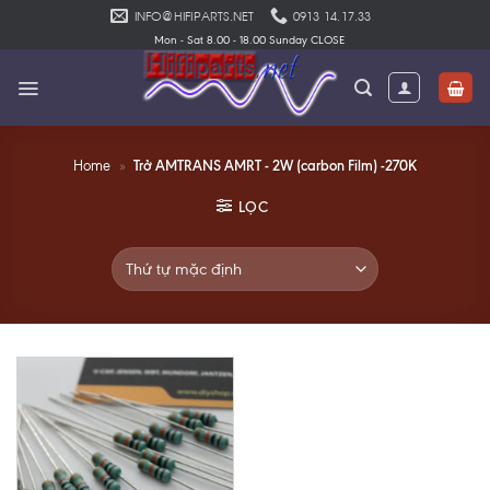
Skip
INFO@HIFIPARTS.NET
0913 14.17.33
to
Mon - Sat 8.00 - 18.00 Sunday CLOSE
content
Trở AMTRANS AMRT - 2W (carbon Film) -270K
Home
»
LỌC