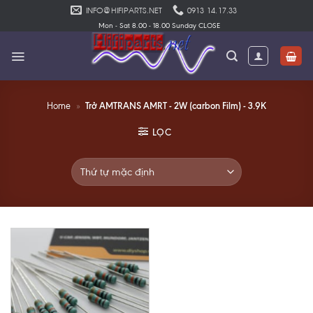
Skip
INFO@HIFIPARTS.NET
0913 14.17.33
to
Mon - Sat 8.00 - 18.00 Sunday CLOSE
content
Trở AMTRANS AMRT - 2W (carbon Film) - 3.9K
Home
»
LỌC