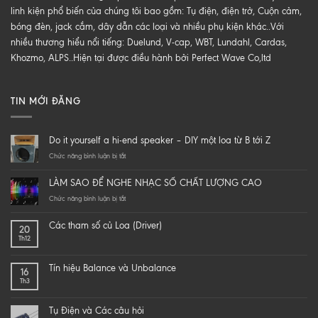
linh kiện phổ biến của chúng tôi bao gồm: Tụ điện, điện trở, Cuộn cảm,
bóng đèn, jack cắm, dây dẫn các loại và nhiều phụ kiện khác..Với
nhiều thương hiểu nổi tiếng: Duelund, V-cap, WBT, Lundahl, Cardas,
Khozmo, ALPS..Hiện tại được điều hành bởi Perfect Wave Co,ltd
TIN MỚI ĐĂNG
Do it yourself a hi-end speaker – DIY một loa từ B tới Z
ở
Chức năng bình luận bị tắt
Do
it
LÀM SAO ĐỂ NGHE NHẠC SỐ CHẤT LƯỢNG CAO
yourself
a
ở
Chức năng bình luận bị tắt
hi-
LÀM
end
SAO
Các tham số củ Loa (Driver)
20
speaker
ĐỂ
Th12
–
NGHE
DIY
NHẠC
một
SỐ
Tín hiệu Balance và Unbalance
16
loa
CHẤT
Th3
từ
LƯỢNG
B
CAO
tới
Tụ Điện và Các câu hỏi
Z