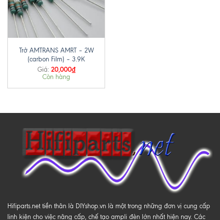
Trở AMTRANS AMRT – 2W
(carbon Film) – 3.9K
20,000
₫
Giá:
Còn hàng
Hifiparts.net tiền thân là DIYshop.vn là một trong những đơn vị cung cấp
linh kiện cho việc nâng cấp, chế tạo ampli đèn lớn nhất hiện nay. Các