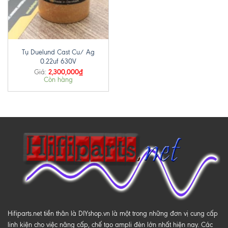
Tụ Duelund Cast Cu/ Ag
0.22uf 630V
2,300,000
₫
Giá:
Còn hàng
Hifiparts.net tiền thân là DIYshop.vn là một trong những đơn vị cung cấp
linh kiện cho việc nâng cấp, chế tạo ampli đèn lớn nhất hiện nay. Các