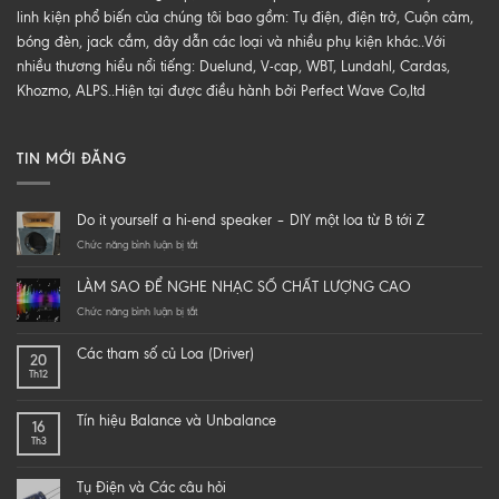
linh kiện phổ biến của chúng tôi bao gồm: Tụ điện, điện trở, Cuộn cảm,
bóng đèn, jack cắm, dây dẫn các loại và nhiều phụ kiện khác..Với
nhiều thương hiểu nổi tiếng: Duelund, V-cap, WBT, Lundahl, Cardas,
Khozmo, ALPS..Hiện tại được điều hành bởi Perfect Wave Co,ltd
TIN MỚI ĐĂNG
Do it yourself a hi-end speaker – DIY một loa từ B tới Z
ở
Chức năng bình luận bị tắt
Do
it
LÀM SAO ĐỂ NGHE NHẠC SỐ CHẤT LƯỢNG CAO
yourself
a
ở
Chức năng bình luận bị tắt
hi-
LÀM
end
SAO
Các tham số củ Loa (Driver)
20
speaker
ĐỂ
Th12
–
NGHE
DIY
NHẠC
một
SỐ
Tín hiệu Balance và Unbalance
16
loa
CHẤT
Th3
từ
LƯỢNG
B
CAO
tới
Tụ Điện và Các câu hỏi
Z