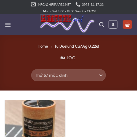
Skip
INFO@HIFIPARTS.NET
0913 14.17.33
to
Mon - Sat 8.00 - 18.00 Sunday CLOSE
content
Tụ Duelund Cu/Ag 0.22uf
Home
»
LỌC