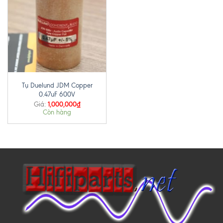
Tụ Duelund JDM Copper
0.47uF 600V
1,000,000
₫
Giá:
Còn hàng