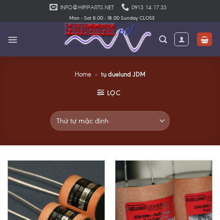
Skip
INFO@HIFIPARTS.NET
0913 14.17.33
to
Mon - Sat 8.00 - 18.00 Sunday CLOSE
content
tụ duelund JDM
Home
»
LỌC