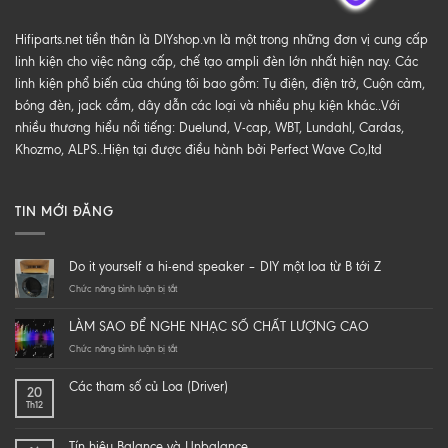
Hifiparts.net tiền thân là DIYshop.vn là một trong những đơn vị cung cấp
linh kiện cho việc nâng cấp, chế tạo ampli đèn lớn nhất hiện nay. Các
linh kiện phổ biến của chúng tôi bao gồm: Tụ điện, điện trở, Cuộn cảm,
bóng đèn, jack cắm, dây dẫn các loại và nhiều phụ kiện khác..Với
nhiều thương hiểu nổi tiếng: Duelund, V-cap, WBT, Lundahl, Cardas,
Khozmo, ALPS..Hiện tại được điều hành bởi Perfect Wave Co,ltd
TIN MỚI ĐĂNG
Do it yourself a hi-end speaker – DIY một loa từ B tới Z
ở
Chức năng bình luận bị tắt
Do
it
LÀM SAO ĐỂ NGHE NHẠC SỐ CHẤT LƯỢNG CAO
yourself
a
ở
Chức năng bình luận bị tắt
hi-
LÀM
end
SAO
Các tham số củ Loa (Driver)
20
speaker
ĐỂ
Th12
–
NGHE
DIY
NHẠC
một
SỐ
Tín hiệu Balance và Unbalance