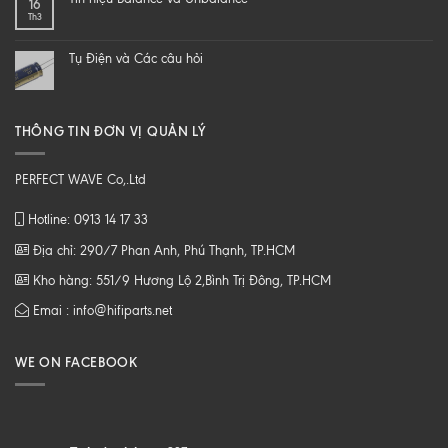
16
loa
CHẤT
Th3
từ
LƯỢNG
B
CAO
tới
Tụ Điện và Các câu hỏi
Z
THÔNG TIN ĐƠN VỊ QUẢN LÝ
PERFECT WAVE Co,.Ltd
Hotline: 0913 14 17 33
Địa chỉ: 290/7 Phan Anh, Phú Thạnh, TP.HCM
Kho hàng: 551/9 Hương Lộ 2,Bình Trị Đông, TP.HCM
Emai : info@hifiparts.net
WE ON FACEBOOK