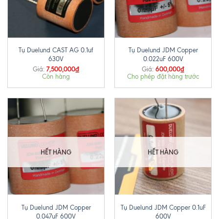
Tụ Duelund CAST AG 0.1uf
Tụ Duelund JDM Copper
630V
0.022uF 600V
7,500,000
₫
600,000
₫
Giá:
Giá:
Còn hàng
Cho phép đặt hàng trước
HẾT HÀNG
HẾT HÀNG
Tụ Duelund JDM Copper
Tụ Duelund JDM Copper 0.1uF
0.047uF 600V
600V