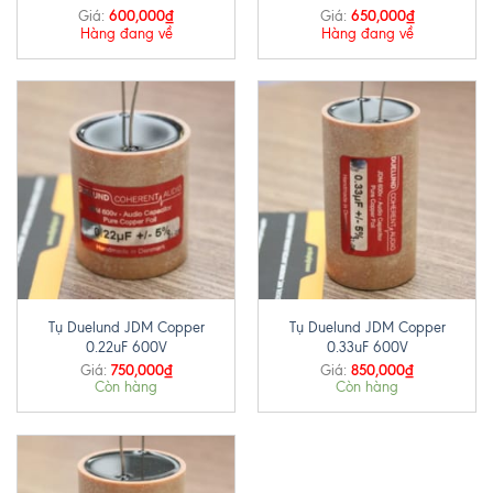
600,000
₫
650,000
₫
Giá:
Giá:
Hàng đang về
Hàng đang về
Tụ Duelund JDM Copper
Tụ Duelund JDM Copper
0.22uF 600V
0.33uF 600V
750,000
₫
850,000
₫
Giá:
Giá:
Còn hàng
Còn hàng