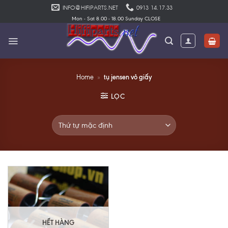
Skip
INFO@HIFIPARTS.NET
0913 14.17.33
to
Mon - Sat 8.00 - 18.00 Sunday CLOSE
content
tụ jensen vỏ giấy
Home
»
LỌC
HẾT HÀNG