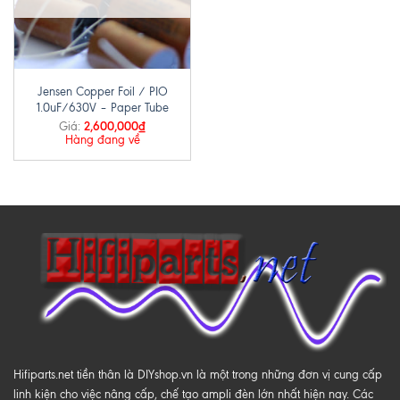
Jensen Copper Foil / PIO
1.0uF/630V – Paper Tube
2,600,000
₫
Giá:
Hàng đang về
Hifiparts.net tiền thân là DIYshop.vn là một trong những đơn vị cung cấp
linh kiện cho việc nâng cấp, chế tạo ampli đèn lớn nhất hiện nay. Các