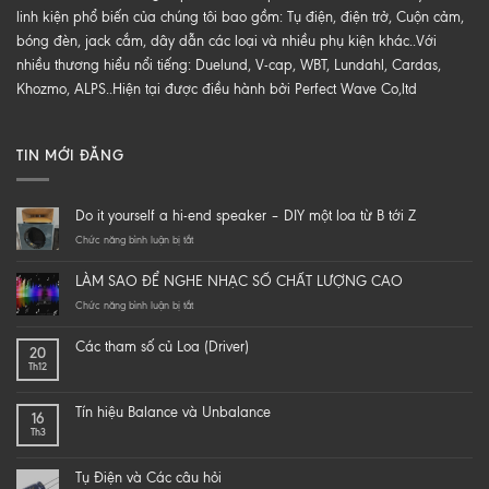
linh kiện phổ biến của chúng tôi bao gồm: Tụ điện, điện trở, Cuộn cảm,
bóng đèn, jack cắm, dây dẫn các loại và nhiều phụ kiện khác..Với
nhiều thương hiểu nổi tiếng: Duelund, V-cap, WBT, Lundahl, Cardas,
Khozmo, ALPS..Hiện tại được điều hành bởi Perfect Wave Co,ltd
TIN MỚI ĐĂNG
Do it yourself a hi-end speaker – DIY một loa từ B tới Z
ở
Chức năng bình luận bị tắt
Do
it
LÀM SAO ĐỂ NGHE NHẠC SỐ CHẤT LƯỢNG CAO
yourself
a
ở
Chức năng bình luận bị tắt
hi-
LÀM
end
SAO
Các tham số củ Loa (Driver)
20
speaker
ĐỂ
Th12
–
NGHE
DIY
NHẠC
một
SỐ
Tín hiệu Balance và Unbalance
16
loa
CHẤT
Th3
từ
LƯỢNG
B
CAO
tới
Tụ Điện và Các câu hỏi
Z