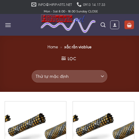
Skip
INFO@HIFIPARTS.NET
0913 14.17.33
to
Mon - Sat 8.00 - 18.00 Sunday CLOSE
content
xắc rắn viablue
Home
»
LỌC