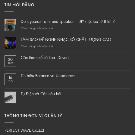
TIN MỚI ĐĂNG
Do it yourself a hi-end speaker – DIY một loa từ B tới Z
ở
Chức năng bình luận bị tắt
Do
it
LÀM SAO ĐỂ NGHE NHẠC SỐ CHẤT LƯỢNG CAO
yourself
a
ở
Chức năng bình luận bị tắt
hi-
LÀM
end
SAO
Các tham số củ Loa (Driver)
20
speaker
ĐỂ
Th12
–
NGHE
DIY
NHẠC
một
SỐ
Tín hiệu Balance và Unbalance
16
loa
CHẤT
Th3
từ
LƯỢNG
B
CAO
tới
Tụ Điện và Các câu hỏi
Z
THÔNG TIN ĐƠN VỊ QUẢN LÝ
PERFECT WAVE Co,.Ltd