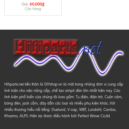
60,000
₫
Giá:
Còn hàng
Hifiparts.net tiền thân là DIYshop.vn là một trong những đơn vị cung cấp
linh kiện cho việc nâng cấp, chế tạo ampli đèn lớn nhất hiện nay. Các
linh kiện phổ biến của chúng tôi bao gồm: Tụ điện, điện trở, Cuộn cảm,
bóng đèn, jack cắm, dây dẫn các loại và nhiều phụ kiện khác..Với
nhiều thương hiểu nổi tiếng: Duelund, V-cap, WBT, Lundahl, Cardas,
Khozmo, ALPS..Hiện tại được điều hành bởi Perfect Wave Co,ltd