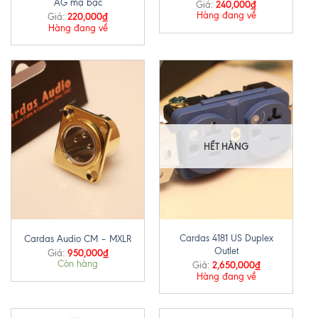
AG mạ bạc
240,000
₫
Giá:
Hàng đang về
220,000
₫
Giá:
Hàng đang về
HẾT HÀNG
Cardas 4181 US Duplex
Cardas Audio CM – MXLR
Outlet
950,000
₫
Giá:
Còn hàng
2,650,000
₫
Giá:
Hàng đang về