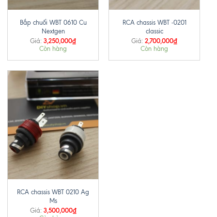
Bắp chuối WBT 0610 Cu
RCA chassis WBT -0201
Nextgen
classic
3,250,000
₫
2,700,000
₫
Giá:
Giá:
Còn hàng
Còn hàng
RCA chassis WBT 0210 Ag
Ms
3,500,000
₫
Giá: