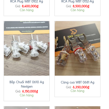
RCA Plug WBT 0102 Ag
RCA Plug WBT 0152-Ag
8,400,000
₫
8,500,000
₫
Giá:
Giá:
Còn hàng
Còn hàng
Bắp Chuối WBT 0610 Ag
Càng cua WBT 0681 Ag
Nextgen
6,350,000
₫
Giá:
Còn hàng
6,150,000
₫
Giá:
Còn hàng