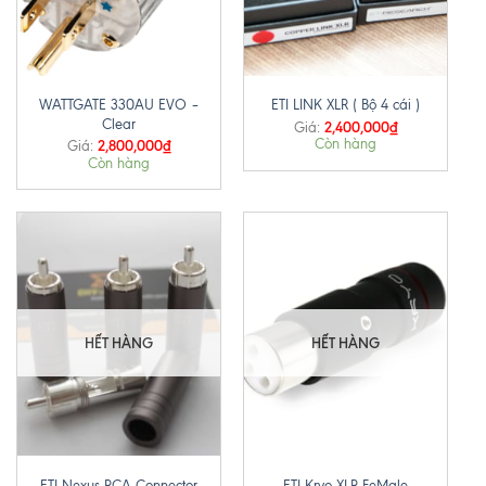
WATTGATE 330AU EVO –
ETI LINK XLR ( Bộ 4 cái )
Clear
2,400,000
₫
Giá:
Còn hàng
2,800,000
₫
Giá:
Còn hàng
HẾT HÀNG
HẾT HÀNG
ETI Nexus RCA Connector
ETI Kryo XLR FeMale