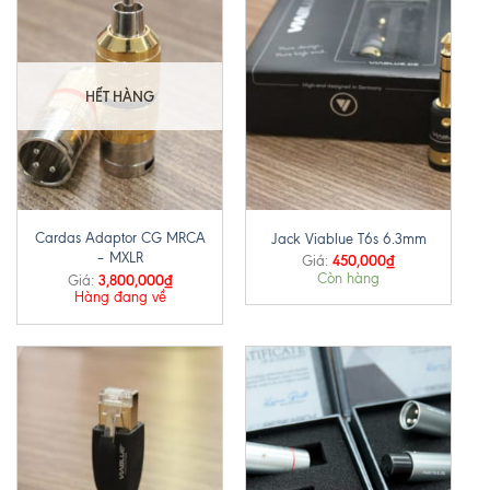
HẾT HÀNG
Cardas Adaptor CG MRCA
Jack Viablue T6s 6.3mm
– MXLR
450,000
₫
Giá:
Còn hàng
3,800,000
₫
Giá:
Hàng đang về