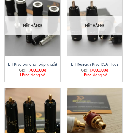
HẾT HÀNG
HẾT HÀNG
ETI Kryo banana (bắp chuối)
ETI Reseach Kryo RCA Plugs
1,700,000
₫
1,700,000
₫
Giá:
Giá:
Hàng đang về
Hàng đang về