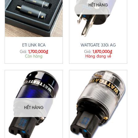
HẾT HÀNG
ETI LINK RCA
WATTGATE 330i AG
1,700,000
₫
1,870,000
₫
Giá:
Giá:
Còn hàng
Hàng đang về
HẾT HÀNG