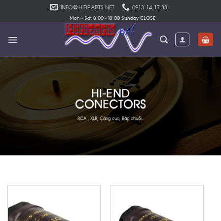
Skip
INFO@HIFIPARTS.NET
0913 14.17.33
to
Mon - Sat 8.00 - 18.00 Sunday CLOSE
content
HI-END
CONECTORS
RCA , XLR, Càng cua, Bắp chuối..