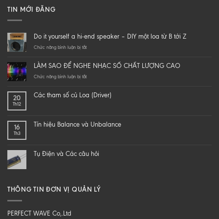
TIN MỚI ĐĂNG
Do it yourself a hi-end speaker – DIY một loa từ B tới Z
ở
Chức năng bình luận bị tắt
Do
it
LÀM SAO ĐỂ NGHE NHẠC SỐ CHẤT LƯỢNG CAO
yourself
a
ở
Chức năng bình luận bị tắt
hi-
LÀM
end
SAO
Các tham số củ Loa (Driver)
20
speaker
ĐỂ
Th12
–
NGHE
DIY
NHẠC
một
SỐ
Tín hiệu Balance và Unbalance
16
loa
CHẤT
Th3
từ
LƯỢNG
B
CAO
tới
Tụ Điện và Các câu hỏi
Z
THÔNG TIN ĐƠN VỊ QUẢN LÝ
PERFECT WAVE Co,.Ltd