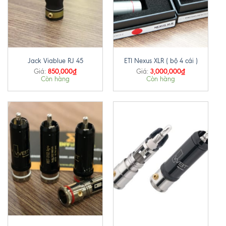
Jack Viablue RJ 45
ETI Nexus XLR ( bộ 4 cái )
850,000
₫
3,000,000
₫
Giá:
Giá:
Còn hàng
Còn hàng