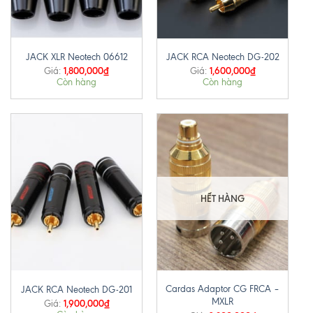
JACK XLR Neotech 06612
JACK RCA Neotech DG-202
1,800,000
₫
1,600,000
₫
Giá:
Giá:
Còn hàng
Còn hàng
HẾT HÀNG
Cardas Adaptor CG FRCA –
JACK RCA Neotech DG-201
MXLR
1,900,000
₫
Giá: