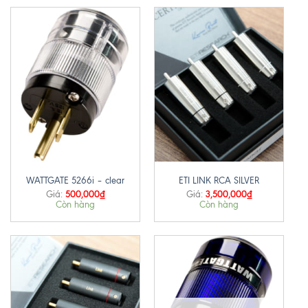
WATTGATE 5266i – clear
ETI LINK RCA SILVER
500,000
₫
3,500,000
₫
Giá:
Giá:
Còn hàng
Còn hàng