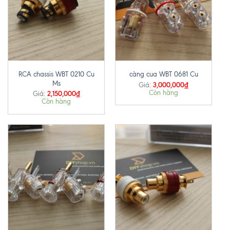
RCA chassis WBT 0210 Cu
càng cua WBT 0681 Cu
Ms
3,000,000
₫
Giá:
Còn hàng
2,150,000
₫
Giá:
Còn hàng