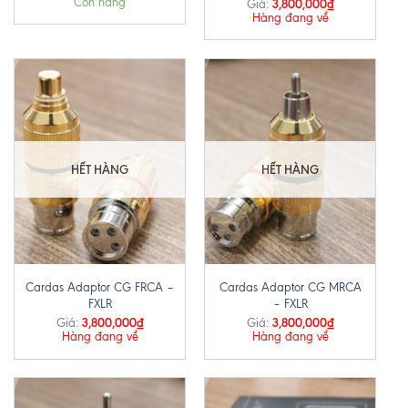
Còn hàng
3,800,000
₫
Giá:
Hàng đang về
HẾT HÀNG
HẾT HÀNG
Cardas Adaptor CG FRCA –
Cardas Adaptor CG MRCA
FXLR
– FXLR
3,800,000
₫
3,800,000
₫
Giá:
Giá:
Hàng đang về
Hàng đang về