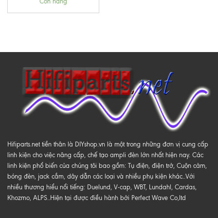
Còn hàng
Hifiparts.net tiền thân là DIYshop.vn là một trong những đơn vị cung cấp
linh kiện cho việc nâng cấp, chế tạo ampli đèn lớn nhất hiện nay. Các
linh kiện phổ biến của chúng tôi bao gồm: Tụ điện, điện trở, Cuộn cảm,
bóng đèn, jack cắm, dây dẫn các loại và nhiều phụ kiện khác..Với
nhiều thương hiểu nổi tiếng: Duelund, V-cap, WBT, Lundahl, Cardas,
Khozmo, ALPS..Hiện tại được điều hành bởi Perfect Wave Co,ltd