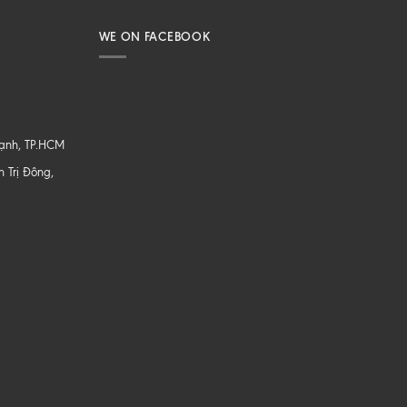
WE ON FACEBOOK
hạnh, TP.HCM
 Trị Đông,