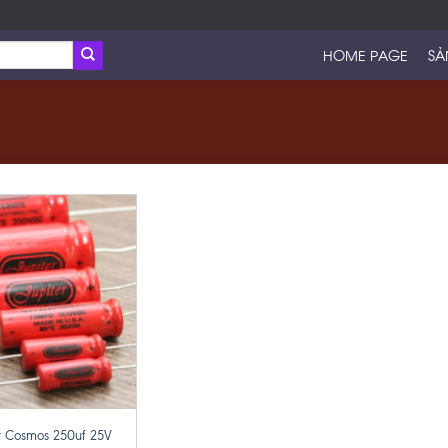
HOME PAGE
SẢ
er Cosmos 250uf 25V