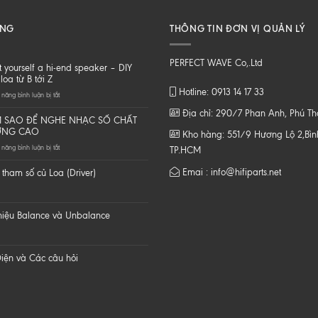
ĂNG
THÔNG TIN ĐƠN VỊ QUẢN LÝ
PERFECT WAVE Co,.Ltd
t yourself a hi-end speaker – DIY
loa từ B tới Z
Hotline: 0913 14 17 33
ở
năng bình luận bị tắt
Do
Địa chỉ: 290/7 Phan Anh, Phú T
it
 SAO ĐỂ NGHE NHẠC SỐ CHẤT
yourself
ỢNG CAO
Kho hàng: 551/9 Hương Lộ 2,Bình
a
ở
năng bình luận bị tắt
hi-
TP.HCM
LÀM
end
SAO
speaker
Emai : info@hifiparts.net
tham số củ Loa (Driver)
ĐỂ
–
NGHE
DIY
NHẠC
một
SỐ
loa
 hiệu Balance và Unbalance
CHẤT
từ
LƯỢNG
B
CAO
tới
Z
iện và Các câu hỏi