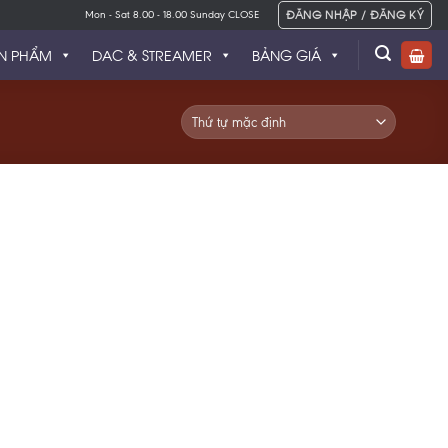
ĐĂNG NHẬP / ĐĂNG KÝ
Mon - Sat 8.00 - 18.00 Sunday CLOSE
N PHẨM
DAC & STREAMER
BẢNG GIÁ