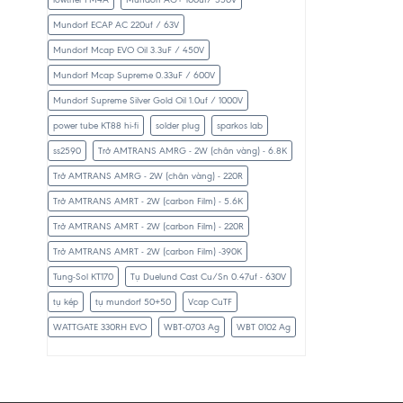
Mundorf ECAP AC 220uf / 63V
Mundorf Mcap EVO Oil 3.3uF / 450V
Mundorf Mcap Supreme 0.33uF / 600V
Mundorf Supreme Silver Gold Oil 1.0uf / 1000V
power tube KT88 hi-fi
solder plug
sparkos lab
ss2590
Trở AMTRANS AMRG - 2W (chân vàng) - 6.8K
Trở AMTRANS AMRG - 2W (chân vàng) - 220R
Trở AMTRANS AMRT - 2W (carbon Film) - 5.6K
Trở AMTRANS AMRT - 2W (carbon Film) - 220R
Trở AMTRANS AMRT - 2W (carbon Film) -390K
Tung-Sol KT170
Tụ Duelund Cast Cu/Sn 0.47uf - 630V
tụ kép
tụ mundorf 50+50
Vcap CuTF
WATTGATE 330RH EVO
WBT-0703 Ag
WBT 0102 Ag