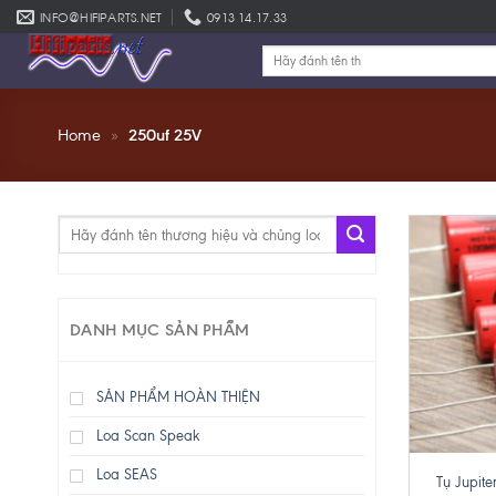
Skip
INFO@HIFIPARTS.NET
0913 14.17.33
to
Tìm
content
kiếm:
Home
»
250uf 25V
Tìm
kiếm:
DANH MỤC SẢN PHẨM
SẢN PHẨM HOÀN THIỆN
Loa Scan Speak
+
Loa SEAS
Tụ Jupit