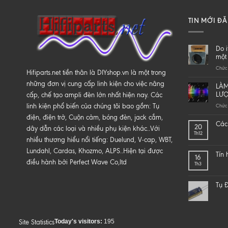
TIN MỚI Đ
Do i
một 
Chức 
Hifiparts.net tiền thân là DIYshop.vn là một trong
những đơn vị cung cấp linh kiện cho việc nâng
LÀM
LƯ
cấp, chế tạo ampli đèn lớn nhất hiện nay. Các
linh kiện phổ biến của chúng tôi bao gồm: Tụ
Chức 
điện, điện trở, Cuộn cảm, bóng đèn, jack cắm,
Các 
20
dây dẫn các loại và nhiều phụ kiện khác..Với
Th12
nhiều thương hiểu nổi tiếng: Duelund, V-cap, WBT,
Lundahl, Cardas, Khozmo, ALPS..Hiện tại được
Tín
16
điều hành bởi Perfect Wave Co,ltd
Th3
Tụ Đ
Today's visitors:
195
Site Statistics