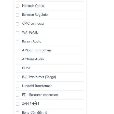
Neotech Cable
Belleson Regulator
CMC connector
WATTGATE
Burson Audio
AMGIS Transformers
Amtrans Audio
ELMA
ISO Tranformer (Tango)
Lundahl Transformer
ETI - Research connectors
SẢN PHẨM
Bóng đèn điện tử