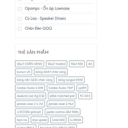
Opamps - Ổn áp Lownoise
Củ Loa - Speaker Drivers
Chân Đèn QQQ
THẺ SẢN PHẨM
12au7 CHÂN VÀNG
12au7 mullard
50uf 50V
AA
burson v5i
bóng 12AX7 chân vàng
bóng nắn GZ34 chân vàng
bóng tungsol 6550
Cardas Audio S-DIN
Cardas Audio TIDP
cp2511
duelund cast Ag 0.22
el34b matched pair
FC-40-5
jantzen silver Z 4.7uf
jantzen silver Z 15uf
JJ ECC83s gold pin
jupiter cosmos 22uf 500v
kryo rca
kryo spade
Linlai E212
LL-1692A
lowther PM4A
Mundorf AG+ 100uf/ 550V