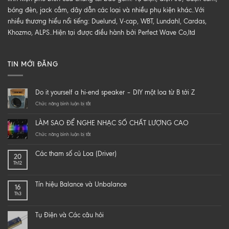
bóng đèn, jack cắm, dây dẫn các loại và nhiều phụ kiện khác..Với
nhiều thương hiểu nổi tiếng: Duelund, V-cap, WBT, Lundahl, Cardas,
Khozmo, ALPS..Hiện tại được điều hành bởi Perfect Wave Co,ltd
TIN MỚI ĐĂNG
Do it yourself a hi-end speaker – DIY một loa từ B tới Z
ở
Chức năng bình luận bị tắt
Do
it
LÀM SAO ĐỂ NGHE NHẠC SỐ CHẤT LƯỢNG CAO
yourself
a
ở
Chức năng bình luận bị tắt
hi-
LÀM
end
SAO
Các tham số củ Loa (Driver)
20
speaker
ĐỂ
Th12
–
NGHE
DIY
NHẠC
một
SỐ
Tín hiệu Balance và Unbalance
16
loa
CHẤT
Th3
từ
LƯỢNG
B
CAO
tới
Tụ Điện và Các câu hỏi
Z