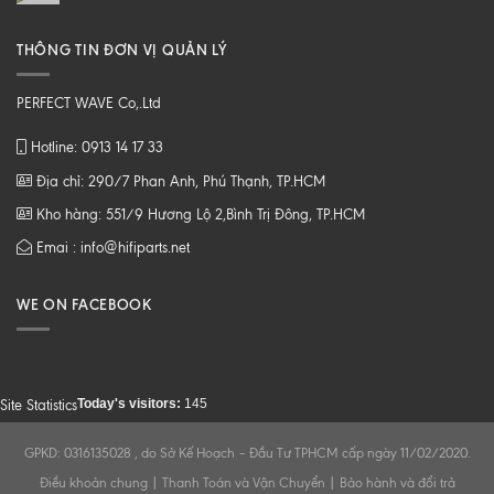
THÔNG TIN ĐƠN VỊ QUẢN LÝ
PERFECT WAVE Co,.Ltd
Hotline: 0913 14 17 33
Địa chỉ: 290/7 Phan Anh, Phú Thạnh, TP.HCM
Kho hàng: 551/9 Hương Lộ 2,Bình Trị Đông, TP.HCM
Emai : info@hifiparts.net
WE ON FACEBOOK
Today's visitors:
145
Site Statistics
GPKD: 0316135028 , do Sở Kế Hoạch – Đầu Tư TPHCM cấp ngày 11/02/2020.
Điều khoản chung
|
Thanh Toán và Vận Chuyển
|
Bảo hành và đổi trả