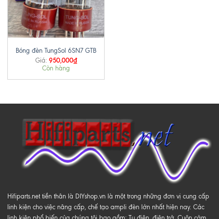
Bóng đèn TungSol 6SN7 GTB
950,000
₫
Giá:
Còn hàng
Hifiparts.net tiền thân là DIYshop.vn là một trong những đơn vị cung cấp
linh kiện cho việc nâng cấp, chế tạo ampli đèn lớn nhất hiện nay. Các
linh kiện phổ biến của chúng tôi bao gồm: Tụ điện, điện trở, Cuộn cảm,