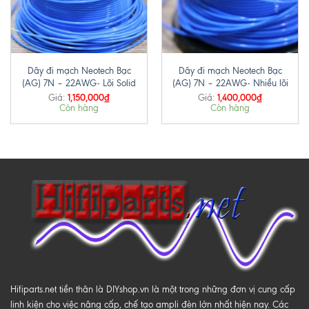
Dây đi mạch Neotech Bạc
Dây đi mạch Neotech Bạc
(AG) 7N – 22AWG- Lõi Solid
(AG) 7N – 22AWG- Nhiều lõi
1,150,000
₫
1,400,000
₫
Giá:
Giá:
Còn hàng
Còn hàng
Hifiparts.net tiền thân là DIYshop.vn là một trong những đơn vị cung cấp
linh kiện cho việc nâng cấp, chế tạo ampli đèn lớn nhất hiện nay. Các