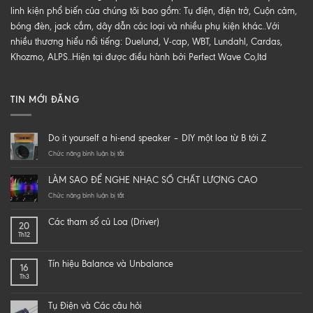
linh kiện phổ biến của chúng tôi bao gồm: Tụ điện, điện trở, Cuộn cảm,
bóng đèn, jack cắm, dây dẫn các loại và nhiều phụ kiện khác..Với
nhiều thương hiểu nổi tiếng: Duelund, V-cap, WBT, Lundahl, Cardas,
Khozmo, ALPS..Hiện tại được điều hành bởi Perfect Wave Co,ltd
TIN MỚI ĐĂNG
Do it yourself a hi-end speaker – DIY một loa từ B tới Z
ở
Chức năng bình luận bị tắt
Do
it
LÀM SAO ĐỂ NGHE NHẠC SỐ CHẤT LƯỢNG CAO
yourself
a
ở
Chức năng bình luận bị tắt
hi-
LÀM
end
SAO
Các tham số củ Loa (Driver)
20
speaker
ĐỂ
Th12
–
NGHE
DIY
NHẠC
một
SỐ
Tín hiệu Balance và Unbalance
16
loa
CHẤT
Th3
từ
LƯỢNG
B
CAO
tới
Tụ Điện và Các câu hỏi
Z