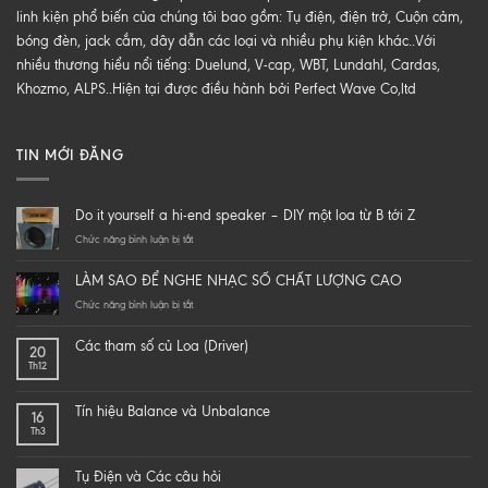
linh kiện phổ biến của chúng tôi bao gồm: Tụ điện, điện trở, Cuộn cảm,
bóng đèn, jack cắm, dây dẫn các loại và nhiều phụ kiện khác..Với
nhiều thương hiểu nổi tiếng: Duelund, V-cap, WBT, Lundahl, Cardas,
Khozmo, ALPS..Hiện tại được điều hành bởi Perfect Wave Co,ltd
TIN MỚI ĐĂNG
Do it yourself a hi-end speaker – DIY một loa từ B tới Z
ở
Chức năng bình luận bị tắt
Do
it
LÀM SAO ĐỂ NGHE NHẠC SỐ CHẤT LƯỢNG CAO
yourself
a
ở
Chức năng bình luận bị tắt
hi-
LÀM
end
SAO
Các tham số củ Loa (Driver)
20
speaker
ĐỂ
Th12
–
NGHE
DIY
NHẠC
một
SỐ
Tín hiệu Balance và Unbalance
16
loa
CHẤT
Th3
từ
LƯỢNG
B
CAO
tới
Tụ Điện và Các câu hỏi
Z