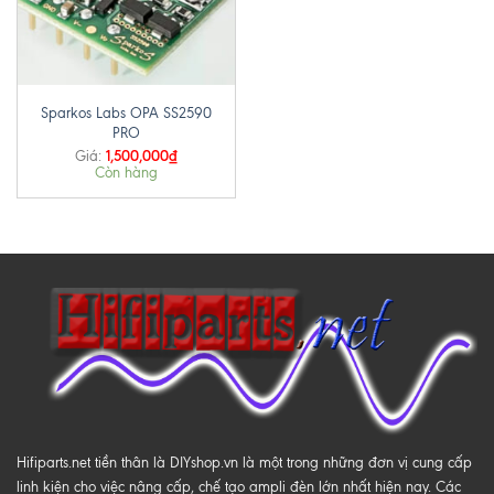
Sparkos Labs OPA SS2590
PRO
1,500,000
₫
Giá:
Còn hàng
Hifiparts.net tiền thân là DIYshop.vn là một trong những đơn vị cung cấp
linh kiện cho việc nâng cấp, chế tạo ampli đèn lớn nhất hiện nay. Các