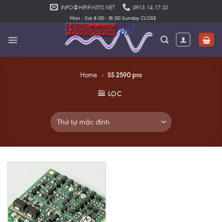
Skip
INFO@HIFIPARTS.NET
0913 14.17.33
to
Mon - Sat 8.00 - 18.00 Sunday CLOSE
content
SS 2590 pro
Home
»
LỌC