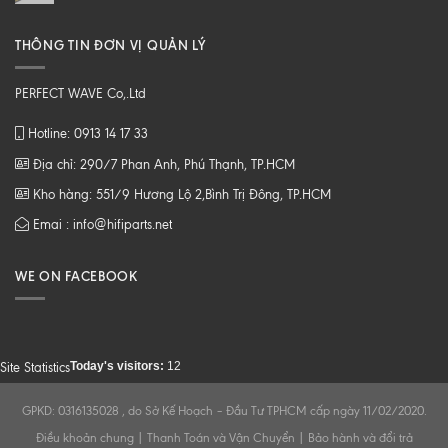
THÔNG TIN ĐƠN VỊ QUẢN LÝ
PERFECT WAVE Co,.Ltd
Hotline: 0913 14 17 33
Địa chỉ: 290/7 Phan Anh, Phú Thạnh, TP.HCM
Kho hàng: 551/9 Hương Lộ 2,Bình Trị Đông, TP.HCM
Emai : info@hifiparts.net
WE ON FACEBOOK
Today's visitors:
12
Site Statistics
GPKD: 0316135028 , do Sở Kế Hoạch – Đầu Tư TPHCM cấp ngày 11/02/2020.
Điều khoản chung
|
Thanh Toán và Vận Chuyển
|
Bảo hành và đổi trả