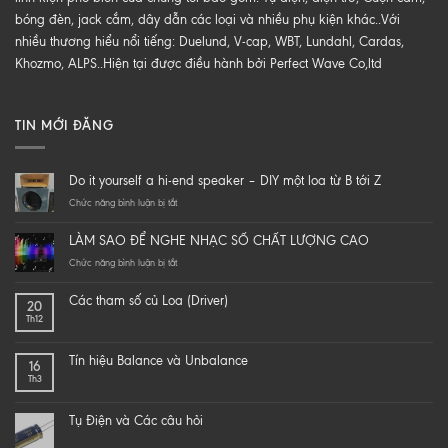
bóng đèn, jack cắm, dây dẫn các loại và nhiều phụ kiện khác..Với
nhiều thương hiểu nổi tiếng: Duelund, V-cap, WBT, Lundahl, Cardas,
Khozmo, ALPS..Hiện tại được điều hành bởi Perfect Wave Co,ltd
TIN MỚI ĐĂNG
Do it yourself a hi-end speaker – DIY một loa từ B tới Z
ở
Chức năng bình luận bị tắt
Do
it
LÀM SAO ĐỂ NGHE NHẠC SỐ CHẤT LƯỢNG CAO
yourself
a
ở
Chức năng bình luận bị tắt
hi-
LÀM
end
SAO
Các tham số củ Loa (Driver)
20
speaker
ĐỂ
Th12
–
NGHE
DIY
NHẠC
một
SỐ
Tín hiệu Balance và Unbalance
16
loa
CHẤT
Th3
từ
LƯỢNG
B
CAO
tới
Tụ Điện và Các câu hỏi
Z