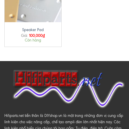
Speaker Pad
100,000
₫
Giá:
Còn hàng
Hifiparts.net tiền thân là DIYshop.vn là một trong những đơn vị cung cấp
linh kiện cho việc nâng cấp, chế tạo ampli đèn lớn nhất hiện nay. Các
linh kiện phổ biến của chúng tôi bao gồm: Tụ điện, điện trở, Cuộn cảm,