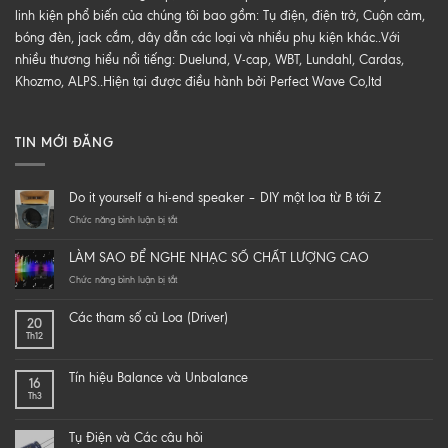
linh kiện phổ biến của chúng tôi bao gồm: Tụ điện, điện trở, Cuộn cảm,
bóng đèn, jack cắm, dây dẫn các loại và nhiều phụ kiện khác..Với
nhiều thương hiểu nổi tiếng: Duelund, V-cap, WBT, Lundahl, Cardas,
Khozmo, ALPS..Hiện tại được điều hành bởi Perfect Wave Co,ltd
TIN MỚI ĐĂNG
Do it yourself a hi-end speaker – DIY một loa từ B tới Z
ở
Chức năng bình luận bị tắt
Do
it
LÀM SAO ĐỂ NGHE NHẠC SỐ CHẤT LƯỢNG CAO
yourself
a
ở
Chức năng bình luận bị tắt
hi-
LÀM
end
SAO
Các tham số củ Loa (Driver)
20
speaker
ĐỂ
Th12
–
NGHE
DIY
NHẠC
một
SỐ
Tín hiệu Balance và Unbalance
16
loa
CHẤT
Th3
từ
LƯỢNG
B
CAO
tới
Tụ Điện và Các câu hỏi
Z