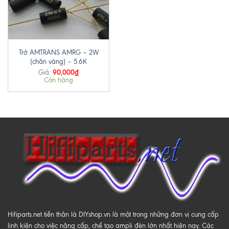
Trở AMTRANS AMRG – 2W
(chân vàng) – 5.6K
90,000
₫
Giá:
Còn hàng
Hifiparts.net tiền thân là DIYshop.vn là một trong những đơn vị cung cấp
linh kiện cho việc nâng cấp, chế tạo ampli đèn lớn nhất hiện nay. Các