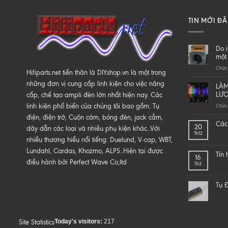
TIN MỚI Đ
Do i
một 
Chức 
Hifiparts.net tiền thân là DIYshop.vn là một trong
những đơn vị cung cấp linh kiện cho việc nâng
LÀM
LƯ
cấp, chế tạo ampli đèn lớn nhất hiện nay. Các
linh kiện phổ biến của chúng tôi bao gồm: Tụ
Chức 
điện, điện trở, Cuộn cảm, bóng đèn, jack cắm,
Các 
20
dây dẫn các loại và nhiều phụ kiện khác..Với
Th12
nhiều thương hiểu nổi tiếng: Duelund, V-cap, WBT,
Lundahl, Cardas, Khozmo, ALPS..Hiện tại được
Tín
16
điều hành bởi Perfect Wave Co,ltd
Th3
Tụ Đ
Today's visitors:
217
Site Statistics