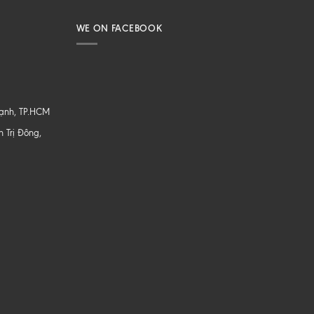
WE ON FACEBOOK
hạnh, TP.HCM
 Trị Đông,