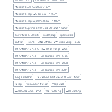
Mundorf ECAP AC 220uf / 63V
Mundorf Mcap EVO Oil 3.3uF / 450V
Mundorf Mcap Supreme 0.33uF / 600V
Mundorf Supreme Silver Gold Oil 1.0uf / 1000V
power tube KT88 hi-fi
solder plug
sparkos lab
ss2590
Trở AMTRANS AMRG - 2W (chân vàng) - 6.8K
Trở AMTRANS AMRG - 2W (chân vàng) - 220R
Trở AMTRANS AMRT - 2W (carbon Film) - 5.6K
Trở AMTRANS AMRT - 2W (carbon Film) - 220R
Trở AMTRANS AMRT - 2W (carbon Film) -390K
Tung-Sol KT170
Tụ Duelund Cast Cu/Sn 0.47uf - 630V
tụ kép
tụ mundorf 50+50
Vcap CuTF
WATTGATE 330RH EVO
WBT-0703 Ag
WBT 0102 Ag