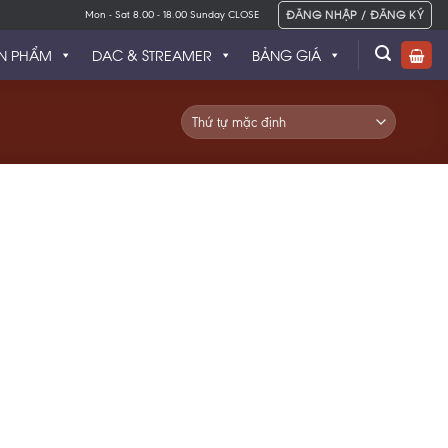
ĐĂNG NHẬP / ĐĂNG KÝ
Mon - Sat 8.00 - 18.00 Sunday CLOSE
N PHẨM
DAC & STREAMER
BẢNG GIÁ