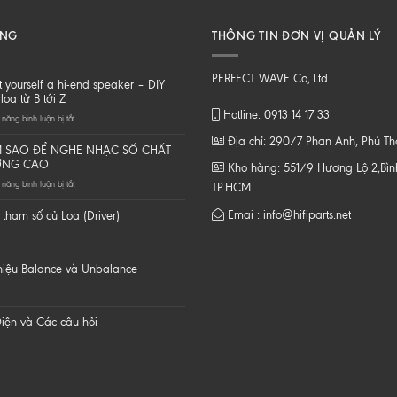
ĂNG
THÔNG TIN ĐƠN VỊ QUẢN LÝ
PERFECT WAVE Co,.Ltd
t yourself a hi-end speaker – DIY
loa từ B tới Z
Hotline: 0913 14 17 33
ở
năng bình luận bị tắt
Do
Địa chỉ: 290/7 Phan Anh, Phú T
it
 SAO ĐỂ NGHE NHẠC SỐ CHẤT
yourself
ỢNG CAO
Kho hàng: 551/9 Hương Lộ 2,Bình
a
ở
năng bình luận bị tắt
hi-
TP.HCM
LÀM
end
SAO
speaker
Emai : info@hifiparts.net
tham số củ Loa (Driver)
ĐỂ
–
NGHE
DIY
NHẠC
một
SỐ
loa
 hiệu Balance và Unbalance
CHẤT
từ
LƯỢNG
B
CAO
tới
Z
iện và Các câu hỏi