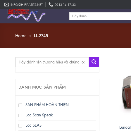
Skip
INFO@HIFIPARTS.NET
0913 14.17.33
to
Tìm
content
kiếm:
Home
»
LL-2745
Tìm
kiếm:
DANH MỤC SẢN PHẨM
SẢN PHẨM HOÀN THIỆN
Loa Scan Speak
+
Loa SEAS
Lundah