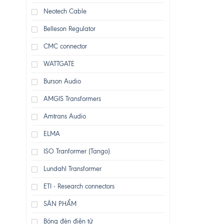
Neotech Cable
Belleson Regulator
CMC connector
WATTGATE
Burson Audio
AMGIS Transformers
Amtrans Audio
ELMA
ISO Tranformer (Tango)
Lundahl Transformer
ETI - Research connectors
SẢN PHẨM
Bóng đèn điện tử