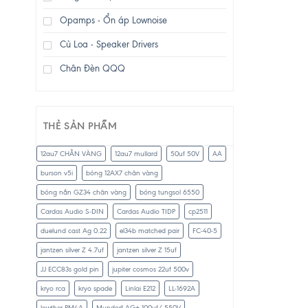
Opamps - Ổn áp Lownoise
Củ Loa - Speaker Drivers
Chân Đèn QQQ
THẺ SẢN PHẨM
12au7 CHÂN VÀNG
12au7 mullard
50uf 50V
AA
burson v5i
bóng 12AX7 chân vàng
bóng nắn GZ34 chân vàng
bóng tungsol 6550
Cardas Audio S-DIN
Cardas Audio TIDP
cp2511
duelund cast Ag 0.22
el34b matched pair
FC-40-5
jantzen silver Z 4.7uf
jantzen silver Z 15uf
JJ ECC83s gold pin
jupiter cosmos 22uf 500v
kryo rca
kryo spade
Linlai E212
LL-1692A
lowther PM4A
Mundorf AG+ 100uf/ 550V