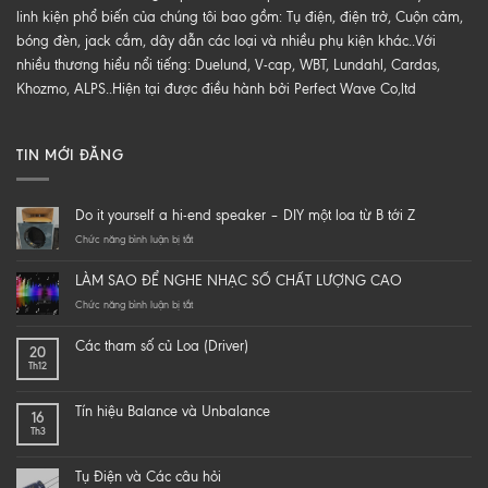
linh kiện phổ biến của chúng tôi bao gồm: Tụ điện, điện trở, Cuộn cảm,
bóng đèn, jack cắm, dây dẫn các loại và nhiều phụ kiện khác..Với
nhiều thương hiểu nổi tiếng: Duelund, V-cap, WBT, Lundahl, Cardas,
Khozmo, ALPS..Hiện tại được điều hành bởi Perfect Wave Co,ltd
TIN MỚI ĐĂNG
Do it yourself a hi-end speaker – DIY một loa từ B tới Z
ở
Chức năng bình luận bị tắt
Do
it
LÀM SAO ĐỂ NGHE NHẠC SỐ CHẤT LƯỢNG CAO
yourself
a
ở
Chức năng bình luận bị tắt
hi-
LÀM
end
SAO
Các tham số củ Loa (Driver)
20
speaker
ĐỂ
Th12
–
NGHE
DIY
NHẠC
một
SỐ
Tín hiệu Balance và Unbalance
16
loa
CHẤT
Th3
từ
LƯỢNG
B
CAO
tới
Tụ Điện và Các câu hỏi
Z