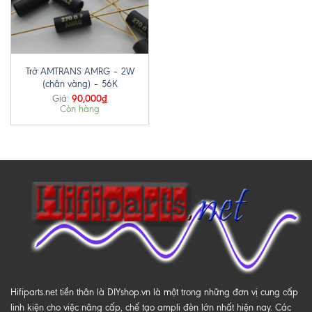
Trở AMTRANS AMRG – 2W
(chân vàng) – 56K
90,000
₫
Giá:
Còn hàng
Hifiparts.net tiền thân là DIYshop.vn là một trong những đơn vị cung cấp
linh kiện cho việc nâng cấp, chế tạo ampli đèn lớn nhất hiện nay. Các