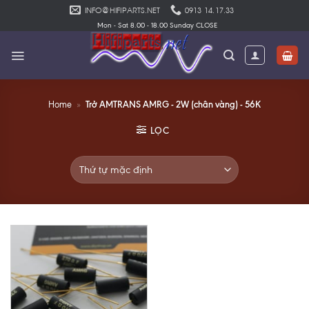
Skip
INFO@HIFIPARTS.NET
0913 14.17.33
to
Mon - Sat 8.00 - 18.00 Sunday CLOSE
content
Trở AMTRANS AMRG - 2W (chân vàng) - 56K
Home
»
LỌC