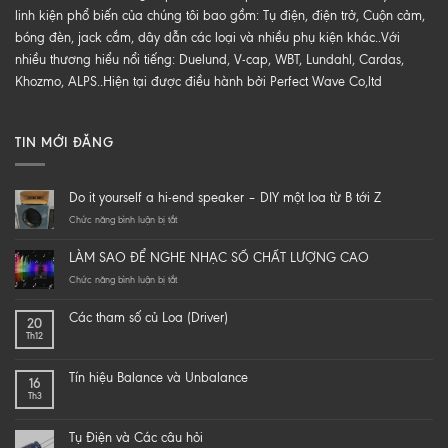
linh kiện phổ biến của chúng tôi bao gồm: Tụ điện, điện trở, Cuộn cảm,
bóng đèn, jack cắm, dây dẫn các loại và nhiều phụ kiện khác..Với
nhiều thương hiểu nổi tiếng: Duelund, V-cap, WBT, Lundahl, Cardas,
Khozmo, ALPS..Hiện tại được điều hành bởi Perfect Wave Co,ltd
TIN MỚI ĐĂNG
Do it yourself a hi-end speaker – DIY một loa từ B tới Z
ở
Chức năng bình luận bị tắt
Do
it
LÀM SAO ĐỂ NGHE NHẠC SỐ CHẤT LƯỢNG CAO
yourself
a
ở
Chức năng bình luận bị tắt
hi-
LÀM
end
SAO
Các tham số củ Loa (Driver)
20
speaker
ĐỂ
Th12
–
NGHE
DIY
NHẠC
một
SỐ
Tín hiệu Balance và Unbalance
16
loa
CHẤT
Th3
từ
LƯỢNG
B
CAO
tới
Tụ Điện và Các câu hỏi
Z