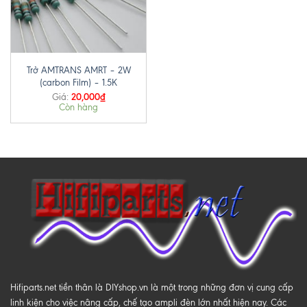
Trở AMTRANS AMRT – 2W
(carbon Film) – 1.5K
20,000
₫
Giá:
Còn hàng
Hifiparts.net tiền thân là DIYshop.vn là một trong những đơn vị cung cấp
linh kiện cho việc nâng cấp, chế tạo ampli đèn lớn nhất hiện nay. Các