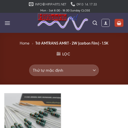
Skip
INFO@HIFIPARTS.NET
0913 14.17.33
to
Mon - Sat 8.00 - 18.00 Sunday CLOSE
content
Trở AMTRANS AMRT - 2W (carbon Film) - 1.5K
Home
»
LỌC