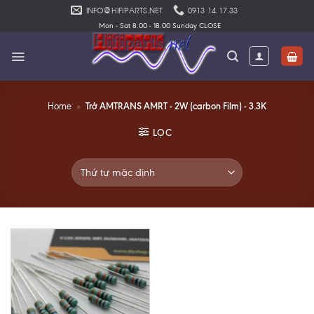
Skip
INFO@HIFIPARTS.NET
0913 14.17.33
to
Mon - Sat 8.00 - 18.00 Sunday CLOSE
content
Trở AMTRANS AMRT - 2W (carbon Film) - 3.3K
Home
»
LỌC