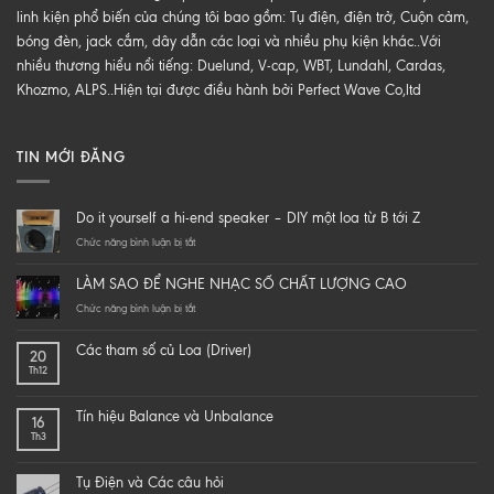
linh kiện phổ biến của chúng tôi bao gồm: Tụ điện, điện trở, Cuộn cảm,
bóng đèn, jack cắm, dây dẫn các loại và nhiều phụ kiện khác..Với
nhiều thương hiểu nổi tiếng: Duelund, V-cap, WBT, Lundahl, Cardas,
Khozmo, ALPS..Hiện tại được điều hành bởi Perfect Wave Co,ltd
TIN MỚI ĐĂNG
Do it yourself a hi-end speaker – DIY một loa từ B tới Z
ở
Chức năng bình luận bị tắt
Do
it
LÀM SAO ĐỂ NGHE NHẠC SỐ CHẤT LƯỢNG CAO
yourself
a
ở
Chức năng bình luận bị tắt
hi-
LÀM
end
SAO
Các tham số củ Loa (Driver)
20
speaker
ĐỂ
Th12
–
NGHE
DIY
NHẠC
một
SỐ
Tín hiệu Balance và Unbalance
16
loa
CHẤT
Th3
từ
LƯỢNG
B
CAO
tới
Tụ Điện và Các câu hỏi
Z