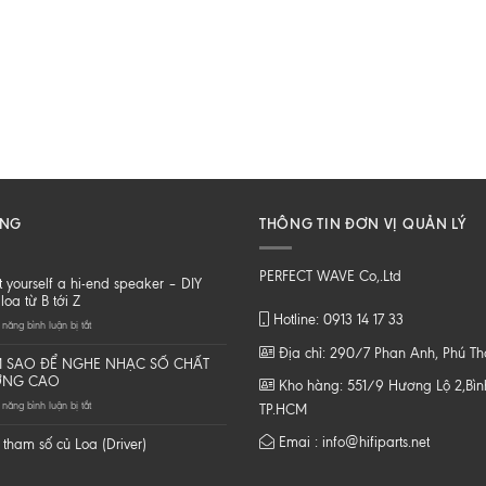
ĂNG
THÔNG TIN ĐƠN VỊ QUẢN LÝ
PERFECT WAVE Co,.Ltd
t yourself a hi-end speaker – DIY
loa từ B tới Z
Hotline: 0913 14 17 33
ở
năng bình luận bị tắt
Do
Địa chỉ: 290/7 Phan Anh, Phú T
it
 SAO ĐỂ NGHE NHẠC SỐ CHẤT
yourself
ỢNG CAO
Kho hàng: 551/9 Hương Lộ 2,Bình
a
ở
năng bình luận bị tắt
hi-
TP.HCM
LÀM
end
SAO
speaker
Emai : info@hifiparts.net
tham số củ Loa (Driver)
ĐỂ
–
NGHE
DIY
NHẠC