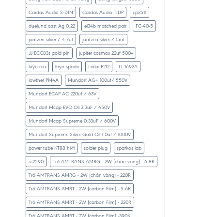
Cardas Audio S-DIN
Cardas Audio TIDP
cp2511
duelund cast Ag 0.22
el34b matched pair
FC-40-5
jantzen silver Z 4.7uf
jantzen silver Z 15uf
JJ ECC83s gold pin
jupiter cosmos 22uf 500v
kryo rca
kryo spade
Linlai E212
LL-1692A
lowther PM4A
Mundorf AG+ 100uf/ 550V
Mundorf ECAP AC 220uf / 63V
Mundorf Mcap EVO Oil 3.3uF / 450V
Mundorf Mcap Supreme 0.33uF / 600V
Mundorf Supreme Silver Gold Oil 1.0uf / 1000V
power tube KT88 hi-fi
solder plug
sparkos lab
ss2590
Trở AMTRANS AMRG - 2W (chân vàng) - 6.8K
Trở AMTRANS AMRG - 2W (chân vàng) - 220R
Trở AMTRANS AMRT - 2W (carbon Film) - 5.6K
Trở AMTRANS AMRT - 2W (carbon Film) - 220R
Trở AMTRANS AMRT - 2W (carbon Film) -390K