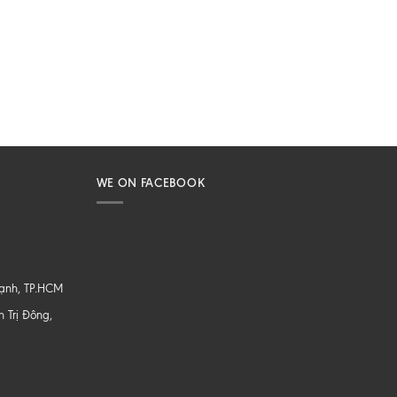
WE ON FACEBOOK
hạnh, TP.HCM
 Trị Đông,