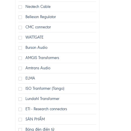
Neotech Cable
Belleson Regulator
CMC connector
WATTGATE
Burson Audio
AMGIS Transformers
Amtrans Audio
ELMA
ISO Tranformer (Tango)
Lundahl Transformer
ETI - Research connectors
SẢN PHẨM
Bóng đèn điện tử