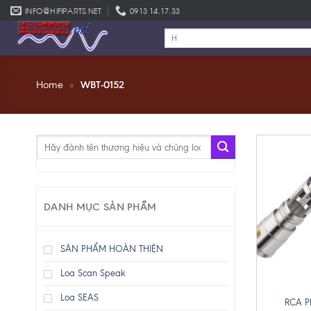
Skip
INFO@HIFIPARTS.NET
0913 14.17.33
to
Tìm
content
kiếm:
Home
»
WBT-0152
Tìm
kiếm:
DANH MỤC SẢN PHẨM
SẢN PHẨM HOÀN THIỆN
Loa Scan Speak
+
Loa SEAS
RCA P