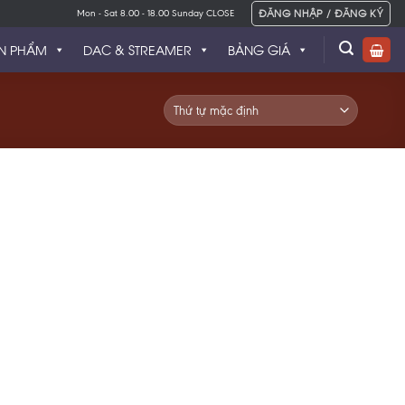
ĐĂNG NHẬP / ĐĂNG KÝ
Mon - Sat 8.00 - 18.00 Sunday CLOSE
N PHẨM
DAC & STREAMER
BẢNG GIÁ