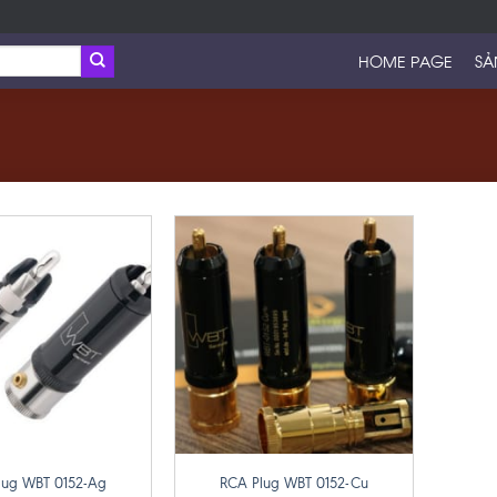
HOME PAGE
SẢ
+
lug WBT 0152-Ag
RCA Plug WBT 0152-Cu