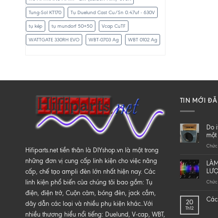
Tung-Sol KT170
Tụ Duelund Cast Cu/Sn 0.47uf - 630V
tụ kép
tụ mundorf 50+50
Vcap CuTF
WATTGATE 330RH EVO
WBT-0703 Ag
WBT 0102 Ag
TIN MỚI Đ
Do i
một 
Chức 
Hifiparts.net tiền thân là DIYshop.vn là một trong
những đơn vị cung cấp linh kiện cho việc nâng
LÀM
LƯ
cấp, chế tạo ampli đèn lớn nhất hiện nay. Các
linh kiện phổ biến của chúng tôi bao gồm: Tụ
Chức 
điện, điện trở, Cuộn cảm, bóng đèn, jack cắm,
Các 
20
dây dẫn các loại và nhiều phụ kiện khác..Với
Th12
nhiều thương hiểu nổi tiếng: Duelund, V-cap, WBT,