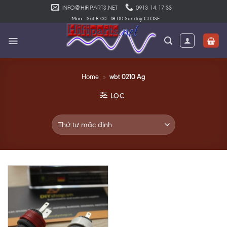
Skip
INFO@HIFIPARTS.NET
0913 14.17.33
to
Mon - Sat 8.00 - 18.00 Sunday CLOSE
content
wbt 0210 Ag
Home
»
LỌC