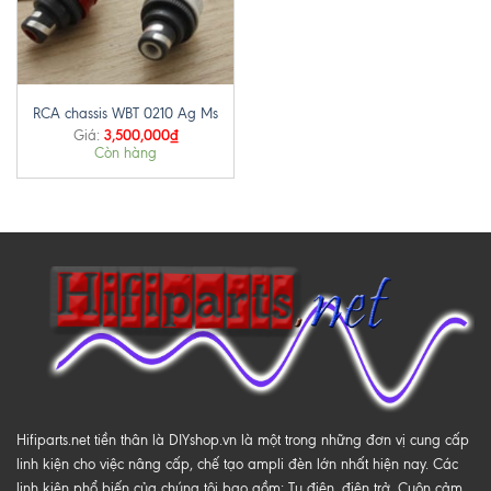
RCA chassis WBT 0210 Ag Ms
3,500,000
₫
Giá:
Còn hàng
Hifiparts.net tiền thân là DIYshop.vn là một trong những đơn vị cung cấp
linh kiện cho việc nâng cấp, chế tạo ampli đèn lớn nhất hiện nay. Các
linh kiện phổ biến của chúng tôi bao gồm: Tụ điện, điện trở, Cuộn cảm,