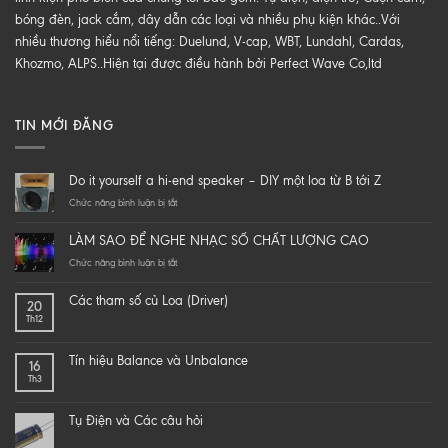
bóng đèn, jack cắm, dây dẫn các loại và nhiều phụ kiện khác..Với
nhiều thương hiểu nổi tiếng: Duelund, V-cap, WBT, Lundahl, Cardas,
Khozmo, ALPS..Hiện tại được điều hành bởi Perfect Wave Co,ltd
TIN MỚI ĐĂNG
Do it yourself a hi-end speaker – DIY một loa từ B tới Z
ở
Chức năng bình luận bị tắt
Do
it
LÀM SAO ĐỂ NGHE NHẠC SỐ CHẤT LƯỢNG CAO
yourself
a
ở
Chức năng bình luận bị tắt
hi-
LÀM
end
SAO
Các tham số củ Loa (Driver)
20
speaker
ĐỂ
Th12
–
NGHE
DIY
NHẠC
một
SỐ
Tín hiệu Balance và Unbalance
16
loa
CHẤT
Th3
từ
LƯỢNG
B
CAO
tới
Tụ Điện và Các câu hỏi
Z