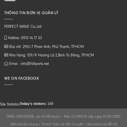
THÔNG TIN ĐƠN VỊ QUẢN LÝ
PERFECT WAVE Co,.Ltd
Hotline: 0913 14 17 33
Địa chỉ: 290/7 Phan Anh, Phú Thạnh, TP.HCM
Kho hàng: 551/9 Hương Lộ 2,Bình Trị Đông, TP.HCM
Emai : info@hifiparts.net
WE ON FACEBOOK
Today's visitors:
189
Site Statistics
GPKD: 0316135028 , do Sở Kế Hoạch – Đầu Tư TPHCM cấp ngày 11/02/2020.
Điều khoản chung
|
Thanh Toán và Vận Chuyển
|
Bảo hành và đổi trả