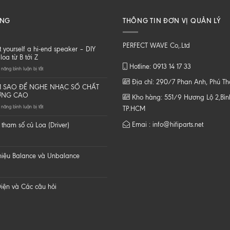
ĂNG
THÔNG TIN ĐƠN VỊ QUẢN LÝ
PERFECT WAVE Co,.Ltd
t yourself a hi-end speaker – DIY
loa từ B tới Z
Hotline: 0913 14 17 33
ở
năng bình luận bị tắt
Do
Địa chỉ: 290/7 Phan Anh, Phú T
it
 SAO ĐỂ NGHE NHẠC SỐ CHẤT
yourself
ỢNG CAO
Kho hàng: 551/9 Hương Lộ 2,Bình
a
ở
năng bình luận bị tắt
hi-
TP.HCM
LÀM
end
SAO
speaker
Emai : info@hifiparts.net
tham số củ Loa (Driver)
ĐỂ
–
NGHE
DIY
NHẠC
một
SỐ
loa
 hiệu Balance và Unbalance
CHẤT
từ
LƯỢNG
B
CAO
tới
Z
iện và Các câu hỏi