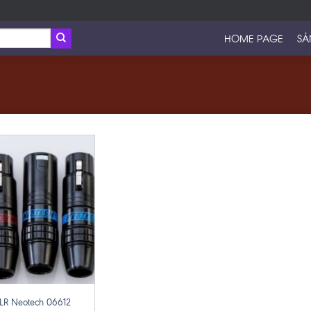
HOME PAGE
SẢ
LR Neotech 06612