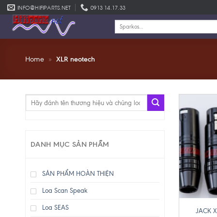
Skip
INFO@HIFIPARTS.NET
0913 14.17.33
to
Tìm
content
kiếm:
Home
»
XLR neotech
Tìm
kiếm:
DANH MỤC SẢN PHẨM
SẢN PHẨM HOÀN THIỆN
Loa Scan Speak
+
Loa SEAS
JACK X