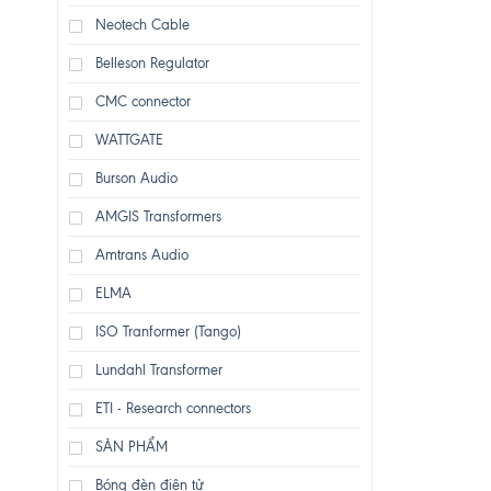
Neotech Cable
Belleson Regulator
CMC connector
WATTGATE
Burson Audio
AMGIS Transformers
Amtrans Audio
ELMA
ISO Tranformer (Tango)
Lundahl Transformer
ETI - Research connectors
SẢN PHẨM
Bóng đèn điện tử