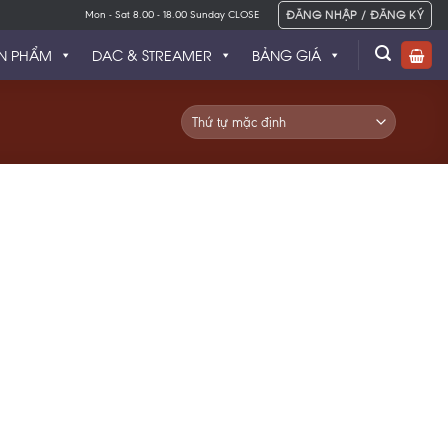
ĐĂNG NHẬP / ĐĂNG KÝ
Mon - Sat 8.00 - 18.00 Sunday CLOSE
N PHẨM
DAC & STREAMER
BẢNG GIÁ