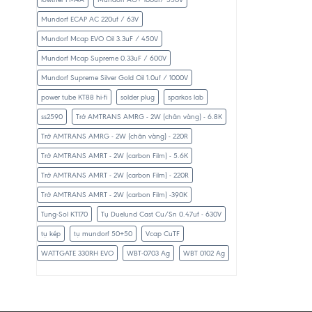
Mundorf ECAP AC 220uf / 63V
Mundorf Mcap EVO Oil 3.3uF / 450V
Mundorf Mcap Supreme 0.33uF / 600V
Mundorf Supreme Silver Gold Oil 1.0uf / 1000V
power tube KT88 hi-fi
solder plug
sparkos lab
ss2590
Trở AMTRANS AMRG - 2W (chân vàng) - 6.8K
Trở AMTRANS AMRG - 2W (chân vàng) - 220R
Trở AMTRANS AMRT - 2W (carbon Film) - 5.6K
Trở AMTRANS AMRT - 2W (carbon Film) - 220R
Trở AMTRANS AMRT - 2W (carbon Film) -390K
Tung-Sol KT170
Tụ Duelund Cast Cu/Sn 0.47uf - 630V
tụ kép
tụ mundorf 50+50
Vcap CuTF
WATTGATE 330RH EVO
WBT-0703 Ag
WBT 0102 Ag