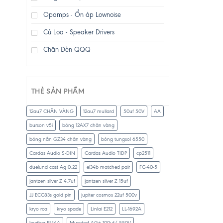
Opamps - Ổn áp Lownoise
Củ Loa - Speaker Drivers
Chân Đèn QQQ
THẺ SẢN PHẨM
12au7 CHÂN VÀNG
12au7 mullard
50uf 50V
AA
burson v5i
bóng 12AX7 chân vàng
bóng nắn GZ34 chân vàng
bóng tungsol 6550
Cardas Audio S-DIN
Cardas Audio TIDP
cp2511
duelund cast Ag 0.22
el34b matched pair
FC-40-5
jantzen silver Z 4.7uf
jantzen silver Z 15uf
JJ ECC83s gold pin
jupiter cosmos 22uf 500v
kryo rca
kryo spade
Linlai E212
LL-1692A
lowther PM4A
Mundorf AG+ 100uf/ 550V