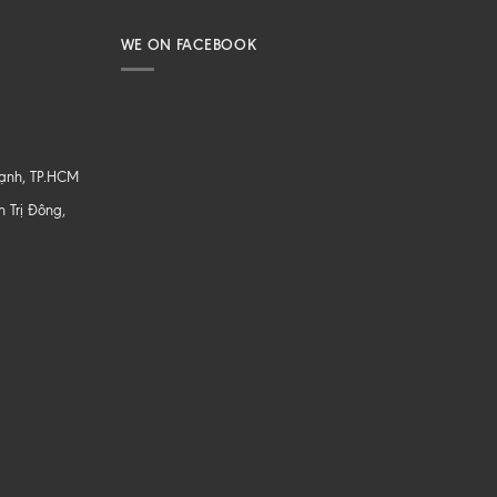
WE ON FACEBOOK
hạnh, TP.HCM
 Trị Đông,