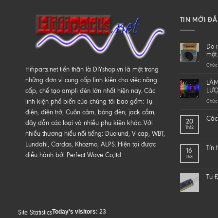
TIN MỚI Đ
Do i
một 
Chức 
Hifiparts.net tiền thân là DIYshop.vn là một trong
những đơn vị cung cấp linh kiện cho việc nâng
LÀM
LƯ
cấp, chế tạo ampli đèn lớn nhất hiện nay. Các
linh kiện phổ biến của chúng tôi bao gồm: Tụ
Chức 
điện, điện trở, Cuộn cảm, bóng đèn, jack cắm,
Các 
20
dây dẫn các loại và nhiều phụ kiện khác..Với
Th12
nhiều thương hiểu nổi tiếng: Duelund, V-cap, WBT,
Lundahl, Cardas, Khozmo, ALPS..Hiện tại được
Tín
16
điều hành bởi Perfect Wave Co,ltd
Th3
Tụ Đ
Today's visitors:
23
Site Statistics