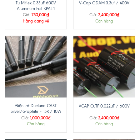
Tụ Miflex 0.33uF 600V
V-Cap ODAM 3.3uf / 400V
Aluminum Foil KPAL-1
750,000
₫
2,400,000
₫
Giá:
Giá:
Hàng đang về
Còn hàng
Điện trở Duelund CAST
VCAP CuTF 0.022uF / 600V
Silver/Graphite – 15R / 10W
1,000,000
₫
2,400,000
₫
Giá:
Giá:
Còn hàng
Còn hàng