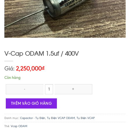
V-Cap ODAM 1.5uf / 400V
Giá:
2,250,000
₫
Còn hàng
V-Cap ODAM 1.5uf / 400V số lượng
THÊM VÀO GIỎ HÀNG
Danh mục:
Capacitor - Tụ Điện
,
Tụ Điện VCAP ODAM
,
Tụ Điện VCAP
Thẻ:
Vcap ODAM