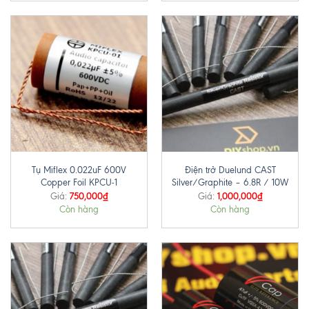
Tụ Miflex 0.022uF 600V
Điện trở Duelund CAST
Copper Foil KPCU-1
Silver/Graphite – 6.8R / 10W
750,000
₫
1,000,000
₫
Giá:
Giá:
Còn hàng
Còn hàng