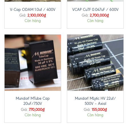
V-Cap ODAM 1.0uf / 400V
VCAP CuTF 0.047uF / 600V
2,100,000
₫
2,700,000
₫
Giá:
Giá:
Còn hàng
Còn hàng
Mundorf MTube Cap
Mundorf MLytic HV 22uf/
20uF/750V
500V – Axial
770,000
₫
155,000
₫
Giá:
Giá:
Còn hàng
Còn hàng