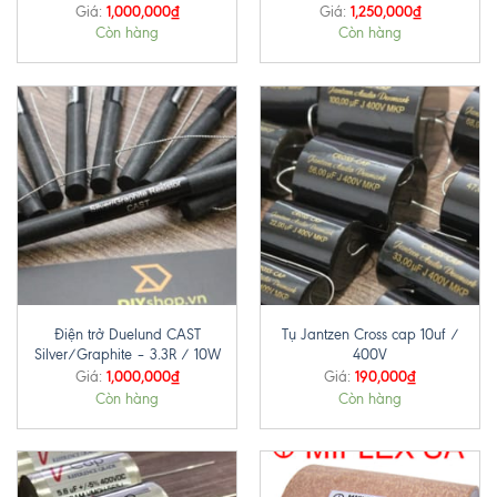
1,000,000
₫
1,250,000
₫
Giá:
Giá:
Còn hàng
Còn hàng
Điện trở Duelund CAST
Tụ Jantzen Cross cap 10uf /
Silver/Graphite – 3.3R / 10W
400V
1,000,000
₫
190,000
₫
Giá:
Giá:
Còn hàng
Còn hàng