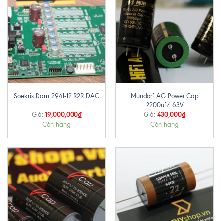
Mundorf AG Power Cap
Soekris Dam 2941-12 R2R DAC
2200uf/ 63V
19,000,000
₫
430,000
₫
Giá:
Giá:
Còn hàng
Còn hàng