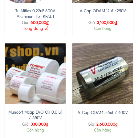
Tụ Miflex 0.22uF 600V
V-Cap ODAM 12uf /250V
Aluminum Foil KPAL-1
600,000
₫
3,100,000
₫
Giá:
Giá:
Hàng đang về
Còn hàng
Mundorf Mcap EVO Oil 0.01uF
V-Cap ODAM 5.6uf / 400V
/ 650V
330,000
₫
2,600,000
₫
Giá:
Giá:
Còn hàng
Còn hàng