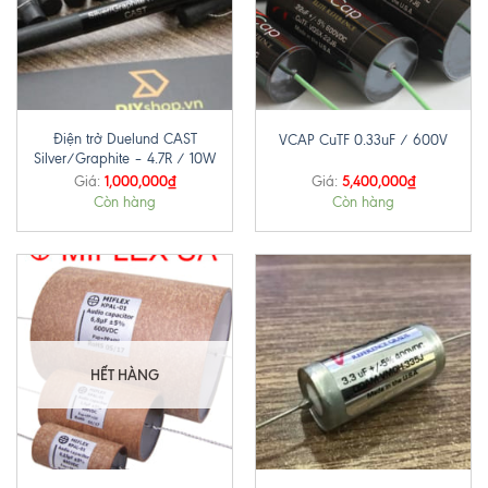
Điện trở Duelund CAST
VCAP CuTF 0.33uF / 600V
Silver/Graphite – 4.7R / 10W
1,000,000
₫
5,400,000
₫
Giá:
Giá:
Còn hàng
Còn hàng
HẾT HÀNG