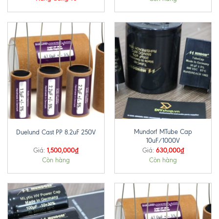
Mundorf MTube Cap
Duelund Cast PP 8.2uF 250V
10uF/1000V
1,500,000
₫
630,000
₫
Giá:
Giá:
Còn hàng
Còn hàng