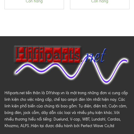
Còn hàng
Còn hàng
Hifiparts.net tiền thân là DIYshop.vn là một trong những đơn vị cung cấp
linh kiện cho việc nâng cấp, chế tạo ampli đèn lớn nhất hiện nay. Các
linh kiện phổ biến của chúng tôi bao gồm: Tụ điện, điện trở, Cuộn cảm,
bóng đèn, jack cắm, dây dẫn các loại và nhiều phụ kiện khác..Với
nhiều thương hiểu nổi tiếng: Duelund, V-cap, WBT, Lundahl, Cardas,
Khozmo, ALPS..Hiện tại được điều hành bởi Perfect Wave Co,ltd