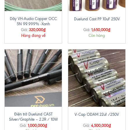
Dây VH-Audio Copper OCC
Duelund Cast PP 10uF 250V
5N 99.999% -Xanh
320,000
₫
1,650,000
₫
Giá:
Giá:
Hàng đang về
Còn hàng
Điện trở Duelund CAST
V-Cap ODAM 22uf /250V
Silver/Graphite – 2.2R / 10W
1,000,000
₫
4,500,000
₫
Giá:
Giá: