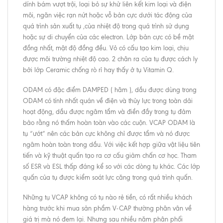
dính bám vượt trội, loại bỏ sự khử liên kết kim loại và điện
môi, ngăn việc rạn nứt hoặc vỗ bản cực dưới tác động của
quá trình sản xuất tụ ,của nhiệt độ trong quá trình sử dụng
hoặc sự di chuyển của các electron. Lớp bản cực có bề mặt
đồng nhất, mật độ đồng đều. Vỏ có cấu tạo kim loại, chịu
được môi trường nhiệt độ cao. 2 chân ra của tụ được cách ly
bởi lớp Ceramic chống rò rỉ hay thấy ở tụ Vitamin Q.
ODAM có đặc điểm DAMPED ( hãm ), dầu được dùng trong
ODAM có tính nhất quán về điện và thủy lực trong toàn dải
hoạt động, dầu được ngâm tẩm và điền đầy trong tụ đảm
bảo rằng nó thấm hoàn toàn vào các cuộn. VCAP ODAM là
tụ “ướt” nên các bản cực không chỉ được tẩm và nó được
ngâm hoàn toàn trong dầu. Với việc kết hợp giữa vật liệu tiên
tiến và kỹ thuật quấn tạo ra cơ cấu giảm chấn cơ học. Tham
số ESR và ESL thấp đáng kể so với các dòng tụ khác. Các lớp
quấn của tụ được kiểm soát lực căng trong quá trình quấn.
Những tụ VCAP không có tụ nào rẻ tiền, có rất nhiều khách
hàng trước khi mua sản phẩm V-CAP thường phân vân về
giá trị mà nó đem lại. Nhưng sau nhiều năm phân phối