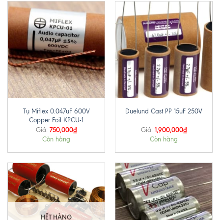
Tụ Miflex 0.047uF 600V
Duelund Cast PP 15uF 250V
Copper Foil KPCU-1
750,000
₫
1,900,000
₫
Giá:
Giá:
Còn hàng
Còn hàng
HẾT HÀNG