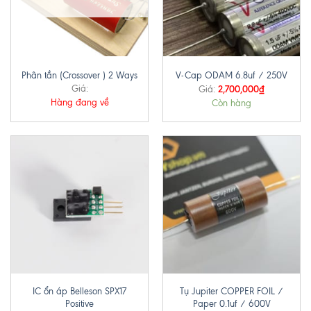
Phân tần (Crossover ) 2 Ways
V-Cap ODAM 6.8uf / 250V
Giá:
2,700,000
₫
Giá:
Hàng đang về
Còn hàng
IC ổn áp Belleson SPX17
Tụ Jupiter COPPER FOIL /
Positive
Paper 0.1uf / 600V