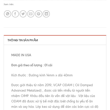
Xem trên:
THÔNG TIN SẢN PHẨM
MADE IN USA
Đơn giá theo số lượng : 01 cái
Kích thước : Đường kính 14mm x dài 40mm
Được giới thiệu từ năm 2019, VCAP ODAM ( Oil Damped
Advanced Metalized) , được cái tiến nhiều từ người tiền
nhiệm OIMP. Khâu đầu tiên là vấn đề vật liệu : Vật liệu của
ODAM đã được xử lý bề mặt đặc biệt chống bị yếu tố ăn
mòn và oxy hóa. Lớp keo sử dụng để dán các bản cực có độ