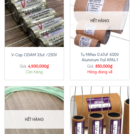
HẾT HÀNG
Tụ Miflex 0.47uF 600V
V-Cap ODAM 33uf /250V
Aluminum Foil KPAL-1
4,900,000
₫
850,000
₫
Giá:
Giá:
Còn hàng
Hàng đang về
HẾT HÀNG