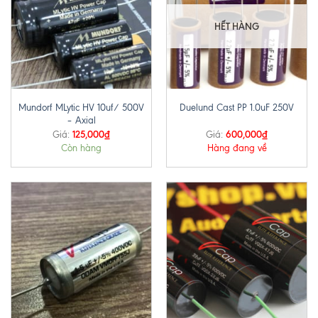
HẾT HÀNG
Mundorf MLytic HV 10uf/ 500V
Duelund Cast PP 1.0uF 250V
– Axial
125,000
₫
600,000
₫
Giá:
Giá:
Còn hàng
Hàng đang về