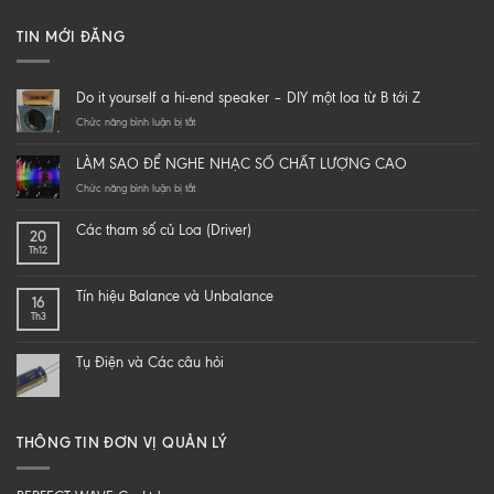
TIN MỚI ĐĂNG
Do it yourself a hi-end speaker – DIY một loa từ B tới Z
ở
Chức năng bình luận bị tắt
Do
it
LÀM SAO ĐỂ NGHE NHẠC SỐ CHẤT LƯỢNG CAO
yourself
a
ở
Chức năng bình luận bị tắt
hi-
LÀM
end
SAO
Các tham số củ Loa (Driver)
20
speaker
ĐỂ
Th12
–
NGHE
DIY
NHẠC
một
SỐ
Tín hiệu Balance và Unbalance
16
loa
CHẤT
Th3
từ
LƯỢNG
B
CAO
tới
Tụ Điện và Các câu hỏi
Z
THÔNG TIN ĐƠN VỊ QUẢN LÝ