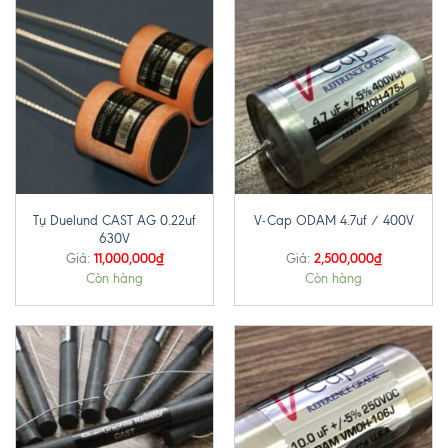
Tụ Duelund CAST AG 0.22uf
V-Cap ODAM 4.7uf / 400V
630V
11,000,000
₫
2,500,000
₫
Giá:
Giá:
Còn hàng
Còn hàng