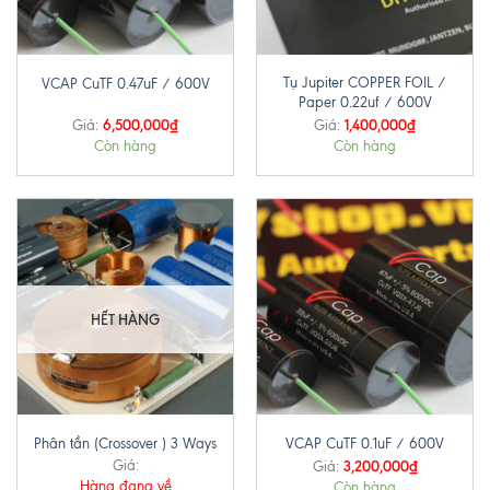
Tụ Jupiter COPPER FOIL /
VCAP CuTF 0.47uF / 600V
Paper 0.22uf / 600V
6,500,000
₫
1,400,000
₫
Giá:
Giá:
Còn hàng
Còn hàng
HẾT HÀNG
Phân tần (Crossover ) 3 Ways
VCAP CuTF 0.1uF / 600V
Giá:
3,200,000
₫
Giá:
Hàng đang về
Còn hàng