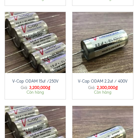
V-Cap ODAM 15uf /250V
V-Cap ODAM 2.2uf / 400V
3,200,000
₫
2,300,000
₫
Giá:
Giá:
Còn hàng
Còn hàng