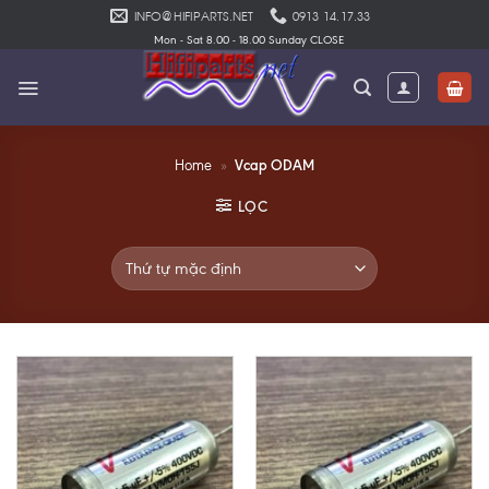
Skip
INFO@HIFIPARTS.NET
0913 14.17.33
to
Mon - Sat 8.00 - 18.00 Sunday CLOSE
content
Vcap ODAM
Home
»
LỌC