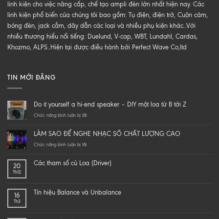
linh kiện cho việc nâng cấp, chế tạo ampli đèn lớn nhất hiện nay. Các
linh kiện phổ biến của chúng tôi bao gồm: Tụ điện, điện trở, Cuộn cảm,
bóng đèn, jack cắm, dây dẫn các loại và nhiều phụ kiện khác..Với
nhiều thương hiểu nổi tiếng: Duelund, V-cap, WBT, Lundahl, Cardas,
Khozmo, ALPS..Hiện tại được điều hành bởi Perfect Wave Co,ltd
TIN MỚI ĐĂNG
Do it yourself a hi-end speaker – DIY một loa từ B tới Z
ở
Chức năng bình luận bị tắt
Do
it
LÀM SAO ĐỂ NGHE NHẠC SỐ CHẤT LƯỢNG CAO
yourself
a
ở
Chức năng bình luận bị tắt
hi-
LÀM
end
SAO
Các tham số củ Loa (Driver)
20
speaker
ĐỂ
Th12
–
NGHE
DIY
NHẠC
một
SỐ
Tín hiệu Balance và Unbalance
16
loa
CHẤT
Th3
từ
LƯỢNG
B
CAO
tới