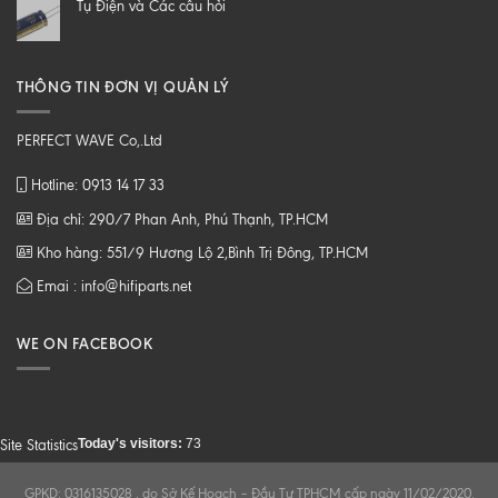
Tụ Điện và Các câu hỏi
Z
THÔNG TIN ĐƠN VỊ QUẢN LÝ
PERFECT WAVE Co,.Ltd
Hotline: 0913 14 17 33
Địa chỉ: 290/7 Phan Anh, Phú Thạnh, TP.HCM
Kho hàng: 551/9 Hương Lộ 2,Bình Trị Đông, TP.HCM
Emai : info@hifiparts.net
WE ON FACEBOOK
Today's visitors:
73
Site Statistics
GPKD: 0316135028 , do Sở Kế Hoạch – Đầu Tư TPHCM cấp ngày 11/02/2020.