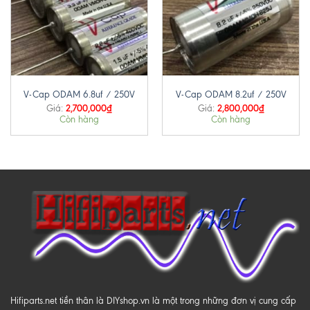
V-Cap ODAM 6.8uf / 250V
V-Cap ODAM 8.2uf / 250V
2,700,000
₫
2,800,000
₫
Giá:
Giá:
Còn hàng
Còn hàng
Hifiparts.net tiền thân là DIYshop.vn là một trong những đơn vị cung cấp