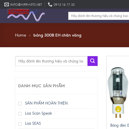
Skip
INFO@HIFIPARTS.NET
0913 14.17.33
to
Tìm
content
kiếm:
Home
»
bóng 300B EH chân vàng
Tìm
kiếm:
DANH MỤC SẢN PHẨM
SẢN PHẨM HOÀN THIỆN
Loa Scan Speak
+
Loa SEAS
Bóng đèn E