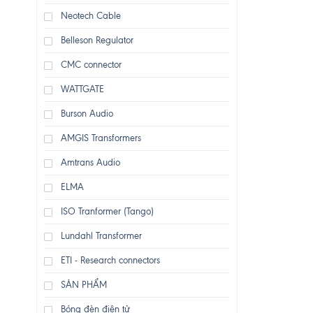
Neotech Cable
Belleson Regulator
CMC connector
WATTGATE
Burson Audio
AMGIS Transformers
Amtrans Audio
ELMA
ISO Tranformer (Tango)
Lundahl Transformer
ETI - Research connectors
SẢN PHẨM
Bóng đèn điện tử