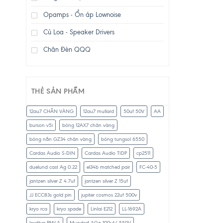
Opamps - Ổn áp Lownoise
Củ Loa - Speaker Drivers
Chân Đèn QQQ
THẺ SẢN PHẨM
12au7 CHÂN VÀNG
12au7 mullard
50uf 50V
AA
burson v5i
bóng 12AX7 chân vàng
bóng nắn GZ34 chân vàng
bóng tungsol 6550
Cardas Audio S-DIN
Cardas Audio TIDP
cp2511
duelund cast Ag 0.22
el34b matched pair
FC-40-5
jantzen silver Z 4.7uf
jantzen silver Z 15uf
JJ ECC83s gold pin
jupiter cosmos 22uf 500v
kryo rca
kryo spade
Linlai E212
LL-1692A
lowther PM4A
Mundorf AG+ 100uf/ 550V