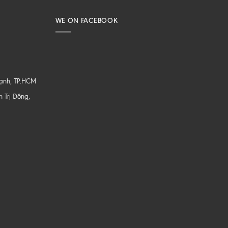
WE ON FACEBOOK
hạnh, TP.HCM
 Trị Đông,