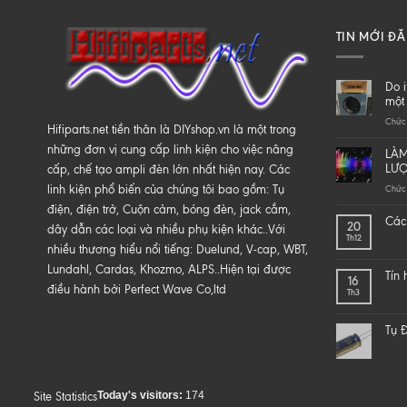
TIN MỚI Đ
Do i
một 
Chức 
Hifiparts.net tiền thân là DIYshop.vn là một trong
những đơn vị cung cấp linh kiện cho việc nâng
LÀM
LƯ
cấp, chế tạo ampli đèn lớn nhất hiện nay. Các
linh kiện phổ biến của chúng tôi bao gồm: Tụ
Chức 
điện, điện trở, Cuộn cảm, bóng đèn, jack cắm,
Các 
20
dây dẫn các loại và nhiều phụ kiện khác..Với
Th12
nhiều thương hiểu nổi tiếng: Duelund, V-cap, WBT,
Lundahl, Cardas, Khozmo, ALPS..Hiện tại được
Tín
16
điều hành bởi Perfect Wave Co,ltd
Th3
Tụ Đ
Today's visitors:
174
Site Statistics