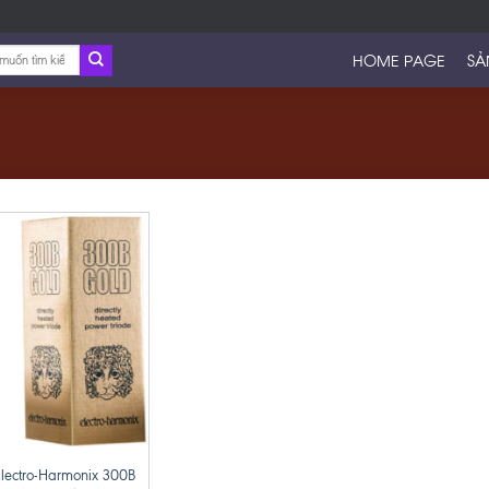
HOME PAGE
SẢ
lectro-Harmonix 300B