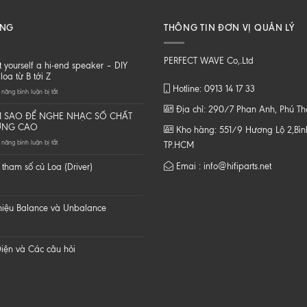
ĂNG
THÔNG TIN ĐƠN VỊ QUẢN LÝ
PERFECT WAVE Co,.Ltd
t yourself a hi-end speaker – DIY
loa từ B tới Z
Hotline: 0913 14 17 33
ở
năng bình luận bị tắt
Do
Địa chỉ: 290/7 Phan Anh, Phú T
it
 SAO ĐỂ NGHE NHẠC SỐ CHẤT
yourself
ỢNG CAO
Kho hàng: 551/9 Hương Lộ 2,Bình
a
ở
năng bình luận bị tắt
hi-
TP.HCM
LÀM
end
SAO
speaker
Emai : info@hifiparts.net
tham số củ Loa (Driver)
ĐỂ
–
NGHE
DIY
NHẠC
một
SỐ
loa
 hiệu Balance và Unbalance
CHẤT
từ
LƯỢNG
B
CAO
tới
Z
iện và Các câu hỏi