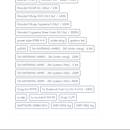
Mundorf ECAP AC 220uf / 63V
Mundorf Mcap EVO Oil 3.3uF / 450V
Mundorf Mcap Supreme 0.33uF / 600V
Mundorf Supreme Silver Gold Oil 1.0uf / 1000V
power tube KT88 hi-fi
solder plug
sparkos lab
ss2590
Trở AMTRANS AMRG - 2W (chân vàng) - 6.8K
Trở AMTRANS AMRG - 2W (chân vàng) - 220R
Trở AMTRANS AMRT - 2W (carbon Film) - 5.6K
Trở AMTRANS AMRT - 2W (carbon Film) - 220R
Trở AMTRANS AMRT - 2W (carbon Film) -390K
Tung-Sol KT170
Tụ Duelund Cast Cu/Sn 0.47uf - 630V
tụ kép
tụ mundorf 50+50
Vcap CuTF
WATTGATE 330RH EVO
WBT-0703 Ag
WBT 0102 Ag