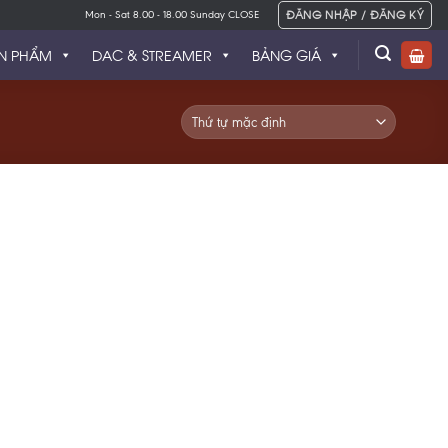
ĐĂNG NHẬP / ĐĂNG KÝ
Mon - Sat 8.00 - 18.00 Sunday CLOSE
N PHẨM
DAC & STREAMER
BẢNG GIÁ