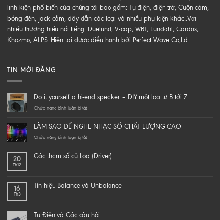
linh kiện phổ biến của chúng tôi bao gồm: Tụ điện, điện trở, Cuộn cảm,
bóng đèn, jack cắm, dây dẫn các loại và nhiều phụ kiện khác..Với
nhiều thương hiểu nổi tiếng: Duelund, V-cap, WBT, Lundahl, Cardas,
Khozmo, ALPS..Hiện tại được điều hành bởi Perfect Wave Co,ltd
TIN MỚI ĐĂNG
Do it yourself a hi-end speaker – DIY một loa từ B tới Z
ở
Chức năng bình luận bị tắt
Do
it
LÀM SAO ĐỂ NGHE NHẠC SỐ CHẤT LƯỢNG CAO
yourself
a
ở
Chức năng bình luận bị tắt
hi-
LÀM
end
SAO
Các tham số củ Loa (Driver)
20
speaker
ĐỂ
Th12
–
NGHE
DIY
NHẠC
một
SỐ
Tín hiệu Balance và Unbalance
16
loa
CHẤT
Th3
từ
LƯỢNG
B
CAO
tới
Tụ Điện và Các câu hỏi
Z