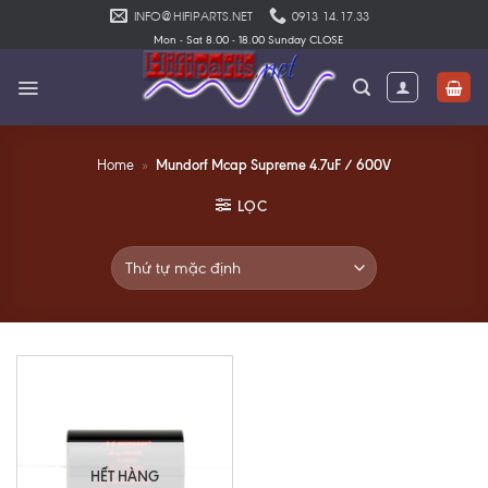
Skip
INFO@HIFIPARTS.NET
0913 14.17.33
to
Mon - Sat 8.00 - 18.00 Sunday CLOSE
content
Mundorf Mcap Supreme 4.7uF / 600V
Home
»
LỌC
HẾT HÀNG