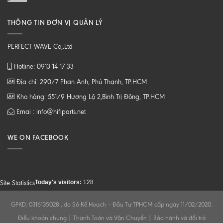
THÔNG TIN ĐƠN VỊ QUẢN LÝ
PERFECT WAVE Co,.Ltd
Hotline: 0913 14 17 33
Địa chỉ: 290/7 Phan Anh, Phú Thạnh, TP.HCM
Kho hàng: 551/9 Hương Lộ 2,Bình Trị Đông, TP.HCM
Emai : info@hifiparts.net
WE ON FACEBOOK
Today's visitors:
128
Site Statistics
GPKD: 0316135028 , do Sở Kế Hoạch – Đầu Tư TPHCM cấp ngày 11/02/2020.
Điều khoản chung
|
Thanh Toán và Vận Chuyển
|
Bảo hành và đổi trả