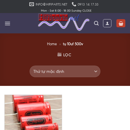
Skip
INFO@HIFIPARTS.NET
0913 14.17.33
to
Mon - Sat 8.00 - 18.00 Sunday CLOSE
content
tụ 10uf 500v
Home
»
LỌC