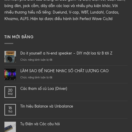
bóng đèn, jack cắm, dây dẫn các loại và nhiều phụ kiện khác..Với
nhiều thương hiểu nổi tiếng: Duelund, V-cap, WBT, Lundahl, Cardas,
Khozmo, ALPS..Hiện tại được điều hành bởi Perfect Wave Co,ltd
TIN MỚI ĐĂNG
Do it yourself a hi-end speaker – DIY một loa từ B tới Z
ở
Chức năng bình luận bị tắt
Do
it
LÀM SAO ĐỂ NGHE NHẠC SỐ CHẤT LƯỢNG CAO
yourself
a
ở
Chức năng bình luận bị tắt
hi-
LÀM
end
SAO
Các tham số củ Loa (Driver)
20
speaker
ĐỂ
Th12
–
NGHE
DIY
NHẠC
một
SỐ
Tín hiệu Balance và Unbalance
16
loa
CHẤT
Th3
từ
LƯỢNG
B
CAO
tới
Tụ Điện và Các câu hỏi
Z