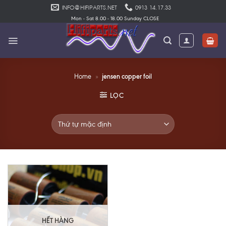
Skip
INFO@HIFIPARTS.NET
0913 14.17.33
to
Mon - Sat 8.00 - 18.00 Sunday CLOSE
content
jensen copper foil
Home
»
LỌC
HẾT HÀNG