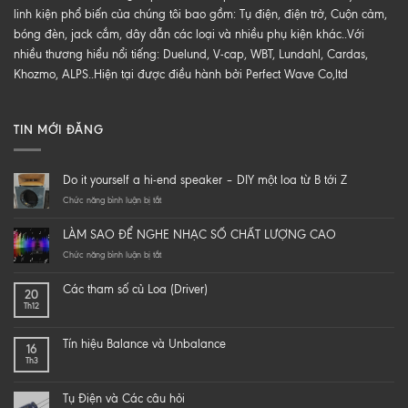
linh kiện phổ biến của chúng tôi bao gồm: Tụ điện, điện trở, Cuộn cảm,
bóng đèn, jack cắm, dây dẫn các loại và nhiều phụ kiện khác..Với
nhiều thương hiểu nổi tiếng: Duelund, V-cap, WBT, Lundahl, Cardas,
Khozmo, ALPS..Hiện tại được điều hành bởi Perfect Wave Co,ltd
TIN MỚI ĐĂNG
Do it yourself a hi-end speaker – DIY một loa từ B tới Z
ở
Chức năng bình luận bị tắt
Do
it
LÀM SAO ĐỂ NGHE NHẠC SỐ CHẤT LƯỢNG CAO
yourself
a
ở
Chức năng bình luận bị tắt
hi-
LÀM
end
SAO
Các tham số củ Loa (Driver)
20
speaker
ĐỂ
Th12
–
NGHE
DIY
NHẠC
một
SỐ
Tín hiệu Balance và Unbalance
16
loa
CHẤT
Th3
từ
LƯỢNG
B
CAO
tới
Tụ Điện và Các câu hỏi
Z