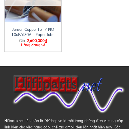
Jensen Copper Foil / PIO
1.0uF/630V – Paper Tube
2,600,000
₫
Giá:
Hàng đang về
Hifiparts.net tiền thân là DIYshop.vn là một trong những đơn vị cung cấp
linh kiện cho việc nâng cấp, chế tạo ampli đèn lớn nhất hiện nay. Các