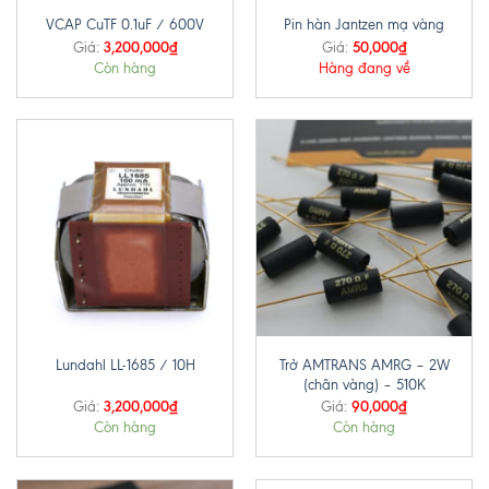
VCAP CuTF 0.1uF / 600V
Pin hàn Jantzen mạ vàng
3,200,000
₫
50,000
₫
Giá:
Giá:
Còn hàng
Hàng đang về
Trở AMTRANS AMRG – 2W
Lundahl LL-1685 / 10H
(chân vàng) – 510K
3,200,000
₫
90,000
₫
Giá:
Giá:
Còn hàng
Còn hàng