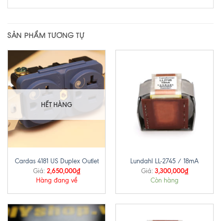
SẢN PHẨM TƯƠNG TỰ
HẾT HÀNG
Cardas 4181 US Duplex Outlet
Lundahl LL-2745 / 18mA
2,650,000
₫
3,300,000
₫
Giá:
Giá:
Hàng đang về
Còn hàng