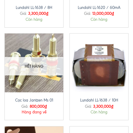
Lundahl LL-1638 / 8H
Lundahl LL-1620 / 60mA
3,300,000
₫
13,000,000
₫
Giá:
Giá:
Còn hàng
Còn hàng
HẾT HÀNG
Cọc loa Jantzen Ms 01
Lundahl LL-1638 / 10H
800,000
₫
3,300,000
₫
Giá:
Giá:
Hàng đang về
Còn hàng