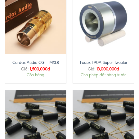
Cardas Audio CG – MXLR
Fostex T90A Super Tweeter
1,500,000
₫
13,000,000
₫
Giá:
Giá:
Còn hàng
Cho phép đặt hàng trước