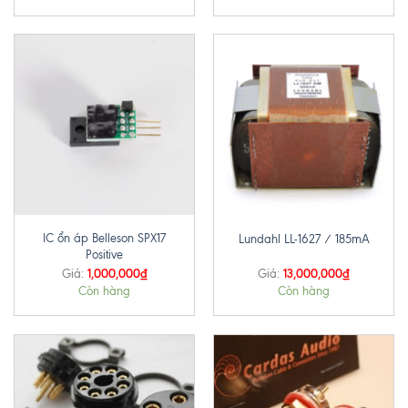
IC ổn áp Belleson SPX17
Lundahl LL-1627 / 185mA
Positive
1,000,000
₫
13,000,000
₫
Giá:
Giá:
Còn hàng
Còn hàng