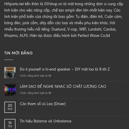
Hifiparts.net tiền thân là DIYshop.vn là một trong những đơn vị cung cấp
linh kiện cho việc nâng cấp, chế tạo ampli đèn lớn nhất hiện nay. Các
linh kiện phổ biến của chúng tôi bao gồm: Tụ điện, điện trở, Cuộn cảm,
bóng đèn, jack cắm, dây dẫn các loại và nhiều phụ kiện khác..Với
nhiều thương hiểu nổi tiếng: Duelund, V-cap, WBT, Lundahl, Cardas,
Khozmo, ALPS..Hiện tại được điều hành bởi Perfect Wave Co,ltd
TIN MỚI ĐĂNG
Do it yourself a hi-end speaker – DIY một loa từ B tới Z
ở
Chức năng bình luận bị tắt
Do
it
LÀM SAO ĐỂ NGHE NHẠC SỐ CHẤT LƯỢNG CAO
yourself
a
ở
Chức năng bình luận bị tắt
hi-
LÀM
end
SAO
Các tham số củ Loa (Driver)
20
speaker
ĐỂ
Th12
–
NGHE
DIY
NHẠC
một
SỐ
Tín hiệu Balance và Unbalance
16
loa
CHẤT
Th3
từ
LƯỢNG