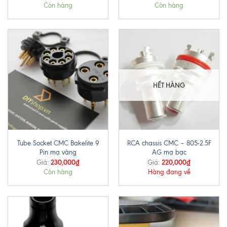
Còn hàng
Còn hàng
HẾT HÀNG
Tube Socket CMC Bakelite 9
RCA chassis CMC – 805-2.5F
Pin mạ vàng
AG mạ bạc
230,000
₫
220,000
₫
Giá:
Giá:
Còn hàng
Hàng đang về