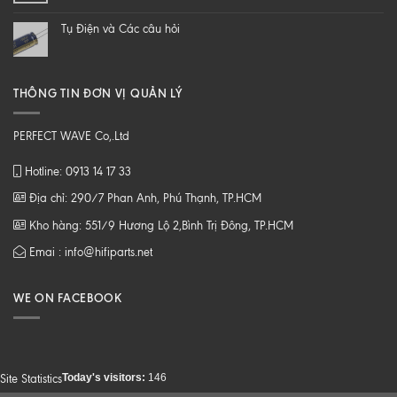
B
CAO
tới
Tụ Điện và Các câu hỏi
Z
THÔNG TIN ĐƠN VỊ QUẢN LÝ
PERFECT WAVE Co,.Ltd
Hotline: 0913 14 17 33
Địa chỉ: 290/7 Phan Anh, Phú Thạnh, TP.HCM
Kho hàng: 551/9 Hương Lộ 2,Bình Trị Đông, TP.HCM
Emai : info@hifiparts.net
WE ON FACEBOOK
Today's visitors:
146
Site Statistics