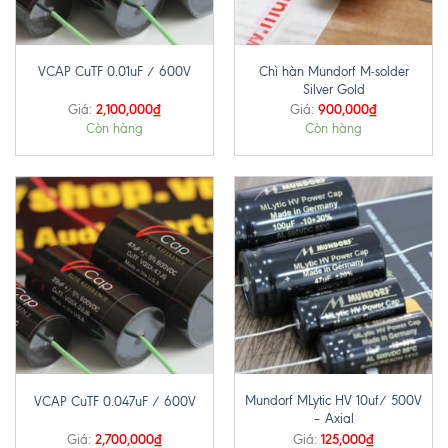
Chì hàn Mundorf M-solder
VCAP CuTF 0.01uF / 600V
Silver Gold
2,100,000
₫
900,000
₫
Giá:
Giá:
Còn hàng
Còn hàng
Mundorf MLytic HV 10uf/ 500V
VCAP CuTF 0.047uF / 600V
– Axial
2,700,000
₫
125,000
₫
Giá:
Giá: