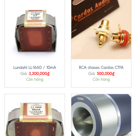
Lundahl LL-1660 / 10mA
RCA chassis Cardas CTFA
3,300,000
₫
500,000
₫
Giá:
Giá:
Còn hàng
Còn hàng