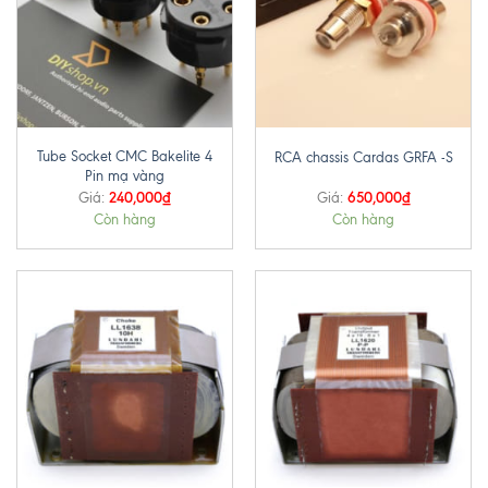
Tube Socket CMC Bakelite 4
RCA chassis Cardas GRFA -S
Pin mạ vàng
240,000
₫
650,000
₫
Giá:
Giá:
Còn hàng
Còn hàng