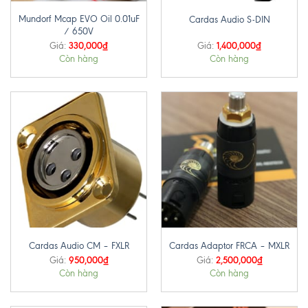
Mundorf Mcap EVO Oil 0.01uF
Cardas Audio S-DIN
/ 650V
330,000
₫
1,400,000
₫
Giá:
Giá:
Còn hàng
Còn hàng
Cardas Audio CM – FXLR
Cardas Adaptor FRCA – MXLR
950,000
₫
2,500,000
₫
Giá:
Giá:
Còn hàng
Còn hàng