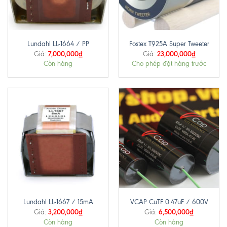
Lundahl LL-1664 / PP
Fostex T925A Super Tweeter
7,000,000
₫
23,000,000
₫
Giá:
Giá:
Còn hàng
Cho phép đặt hàng trước
Lundahl LL-1667 / 15mA
VCAP CuTF 0.47uF / 600V
3,200,000
₫
6,500,000
₫
Giá:
Giá:
Còn hàng
Còn hàng