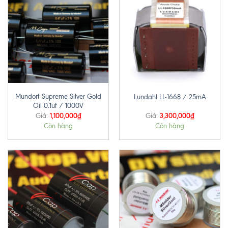
Mundorf Supreme Silver Gold
Lundahl LL-1668 / 25mA
Oil 0.1uf / 1000V
1,100,000
₫
3,300,000
₫
Giá:
Giá:
Còn hàng
Còn hàng