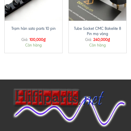
Tube Socket CMC Bakelite 8
Trạm hàn sato parts 10 pin
Pin mạ vàng
100,000
₫
240,000
₫
Giá:
Giá:
Còn hàng
Còn hàng