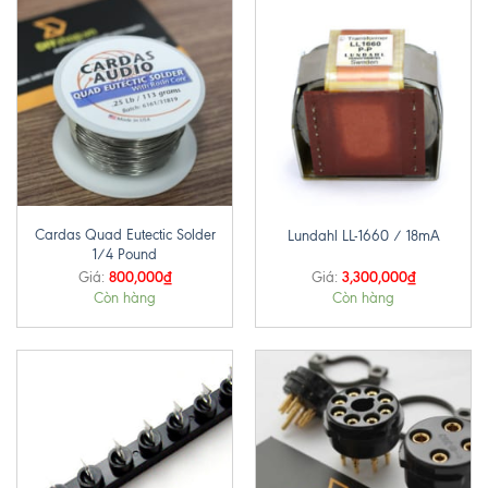
Cardas Quad Eutectic Solder
Lundahl LL-1660 / 18mA
1/4 Pound
800,000
₫
3,300,000
₫
Giá:
Giá:
Còn hàng
Còn hàng