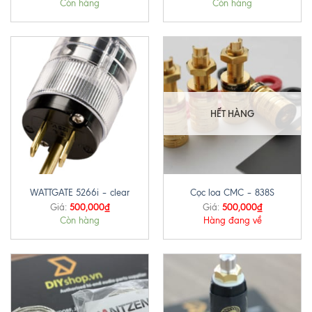
Còn hàng
Còn hàng
HẾT HÀNG
WATTGATE 5266i – clear
Cọc loa CMC – 838S
500,000
₫
500,000
₫
Giá:
Giá:
Còn hàng
Hàng đang về