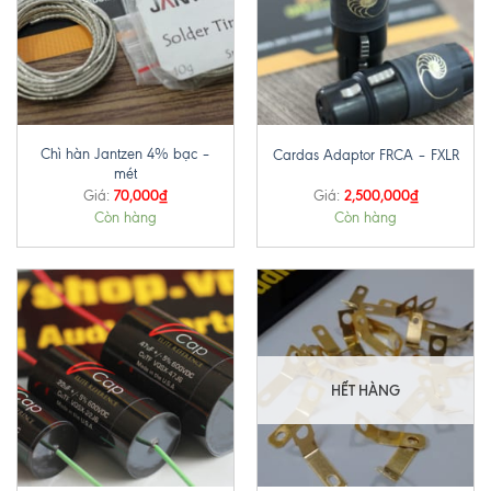
Chì hàn Jantzen 4% bạc –
Cardas Adaptor FRCA – FXLR
mét
70,000
₫
2,500,000
₫
Giá:
Giá:
Còn hàng
Còn hàng
HẾT HÀNG