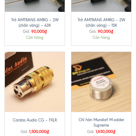
Trở AMTRANS AMRG – 2W
Trở AMTRANS AMRG – 2W
(chân vàng) – 43K
(chân vàng) – 15K
90,000
₫
90,000
₫
Giá:
Giá:
Còn hàng
Còn hàng
Chì hàn Mundorf M-solder
Cardas Audio CG – FXLR
Supreme
1,500,000
₫
1,650,000
₫
Giá:
Giá: